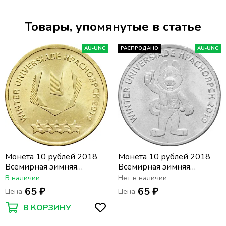
Товары, упомянутые в статье
AU-UNC
РАСПРОДАНО
AU-UNC
Монета 10 рублей 2018
Монета 10 рублей 2018
Всемирная зимняя
Всемирная зимняя
универсиада в
универсиада в
В наличии
Нет в наличии
Красноярске 2019
Красноярске 2019
65 ₽
65 ₽
Цена
Цена
«Логотип»
«Талисман»
В КОРЗИНУ