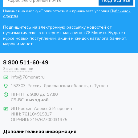
Подписаться
Нажимая на кнопку «Подписаться» вы принимаете условия
Публичной
оферты
.
Подпишитесь на электронную рассылку новостей от
нумизматического интернет-магазина
«76 Монет». Будьте
в
курсе новых поступлений, акций и скидок каталога банкнот,
марок и монет.
8 800 511-60-49
Заказать звонок
info@76monet.ru
152303
,
Россия
,
Ярославская область
, г. Тутаев
ПН-ПТ:
с 9:00 до 17:00
СБ-ВС:
выходной
ИП Ерохин Алексей Игоревич
ИНН: 761104919817
ОГРНИП: 319762700031375
Дополнительная информация