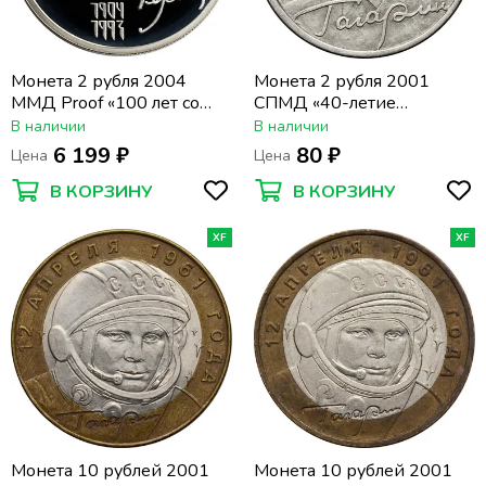
Монета 2 рубля 2004
Монета 2 рубля 2001
ММД Proof «100 лет со
СПМД «40-летие
дня рождения Святослава
космического полета Ю.А.
В наличии
В наличии
Рериха»
Гагарина»
6 199 ₽
80 ₽
Цена
Цена
В КОРЗИНУ
В КОРЗИНУ
XF
XF
Монета 10 рублей 2001
Монета 10 рублей 2001