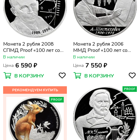
Монета 2 рубля 2008
Монета 2 рубля 2006
СПМД Proof «100 лет со
ММД Proof «100 лет со
дня рождения Ильи
дня рождения Дмитрия
В наличии
В наличии
Франка»
Шостаковича»
6 590 ₽
7 550 ₽
Цена
Цена
В КОРЗИНУ
В КОРЗИНУ
PROOF
PROOF