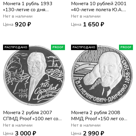
Монета 1 рубль 1993
Монета 10 рублей 2001
«130-летие со дня
«40-летие полета Ю.А.
рождения
Гагарина в космос» СПМД,
Нет в наличии
Нет в наличии
В.И.Вернадского», в
мешковая сохранность
920 ₽
1 650 ₽
Цена
Цена
запайке
РАСПРОДАНО
PROOF
РАСПРОДАНО
PROOF
Монета 2 рубля 2007
Монета 2 рубля 2008
СПМД Proof «100 лет со
ММД Proof «150 лет со
дня рождения Василия
дня рождения Владимира
Нет в наличии
Нет в наличии
Соловьёва-Седого»
Немировича-Данченко»
3 000 ₽
2 990 ₽
Цена
Цена