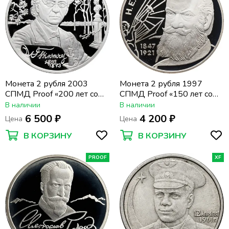
Монета 2 рубля 2003
Монета 2 рубля 1997
СПМД Proof «200 лет со
СПМД Proof «150 лет со
дня рождения Фёдора
дня рождения Н.Е.
В наличии
В наличии
Тютчева»
Жуковского»
6 500 ₽
4 200 ₽
Цена
Цена
В КОРЗИНУ
В КОРЗИНУ
PROOF
XF