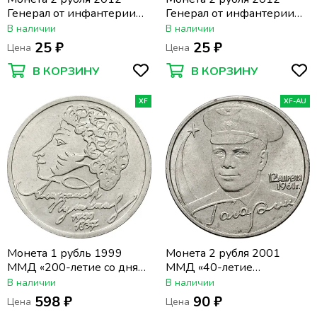
Генерал от инфантерии
Генерал от инфантерии
П.И. Багратион
Д.С. Дохтуров
В наличии
В наличии
25 ₽
25 ₽
Цена
Цена
В КОРЗИНУ
В КОРЗИНУ
XF
XF-AU
Монета 1 рубль 1999
Монета 2 рубля 2001
ММД «200-летие со дня
ММД «40-летие
рождения А.С. Пушкина»
космического полета Ю.А.
В наличии
В наличии
Гагарина»
598 ₽
90 ₽
Цена
Цена