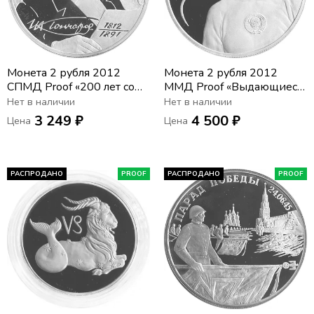
Монета 2 рубля 2012
Монета 2 рубля 2012
СПМД Proof «200 лет со
ММД Proof «Выдающиеся
дня рождения Ивана
спортсмены России -
Нет в наличии
Нет в наличии
Александровича
Мария Исакова,
3 249 ₽
4 500 ₽
Цена
Цена
Гончарова»
конькобежка»
РАСПРОДАНО
PROOF
РАСПРОДАНО
PROOF