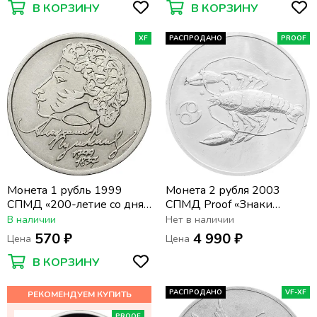
В КОРЗИНУ
В КОРЗИНУ
XF
РАСПРОДАНО
PROOF
Монета 1 рубль 1999
Монета 2 рубля 2003
СПМД «200-летие со дня
СПМД Proof «Знаки
рождения А.С. Пушкина»
зодиака - Рак»
В наличии
Нет в наличии
570 ₽
4 990 ₽
Цена
Цена
В КОРЗИНУ
РАСПРОДАНО
VF-XF
PROOF