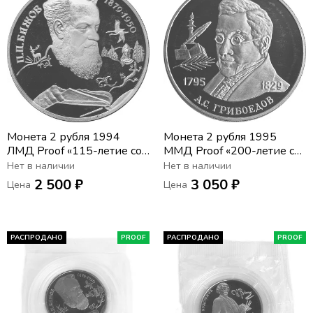
Монета 2 рубля 1994
Монета 2 рубля 1995
ЛМД Proof «115-летие со
ММД Proof «200-летие со
дня рождения П.П.
дня рождения А.С.
Нет в наличии
Нет в наличии
Бажова»
Грибоедова»
2 500 ₽
3 050 ₽
Цена
Цена
РАСПРОДАНО
PROOF
РАСПРОДАНО
PROOF