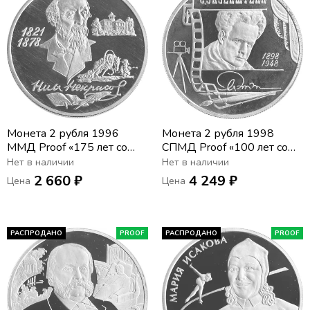
Монета 2 рубля 1996
Монета 2 рубля 1998
ММД Proof «175 лет со
СПМД Proof «100 лет со
дня рождения Николая
дня рождения Сергея
Нет в наличии
Нет в наличии
Алексеевича Некрасова»
Эйзенштейна (в кадре
2 660 ₽
4 249 ₽
Цена
Цена
кинопленки)»
РАСПРОДАНО
PROOF
РАСПРОДАНО
PROOF