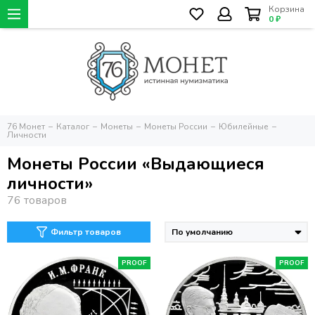
Корзина
0 ₽
76 Монет
Каталог
Монеты
Монеты России
Юбилейные
Личности
Монеты России «Выдающиеся
личности»
Фильтр товаров
PROOF
PROOF