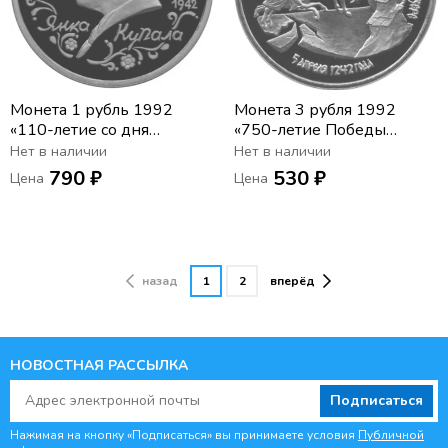
Монета 1 рубль 1992
Монета 3 рубля 1992
«110-летие со дня
«750-летие Победы
рождения Я. Купалы»
Александра Невского на
Нет в наличии
Нет в наличии
Чудском озере»
790 ₽
530 ₽
Цена
Цена
назад
1
2
вперёд
НОВОСТНАЯ РАССЫЛКА
Подписаться
Нажимая на кнопку «Подписаться» вы принимаете условия
Публичной