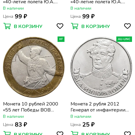
«40-летие полета Ю.А.
«40-летие полета Ю.А.
Гагарина в космос» СПМД
Гагарина в космос» ММД
В наличии
В наличии
99 ₽
99 ₽
Цена
Цена
В КОРЗИНУ
В КОРЗИНУ
XF
AU-UNC
Монета 10 рублей 2000
Монета 2 рубля 2012
«55 лет Победы ВОВ
Генерал от инфантерии
(Политрук)» СПМД
М.А. Милорадович
В наличии
В наличии
83 ₽
25 ₽
Цена
Цена
В КОРЗИНУ
В КОРЗИНУ