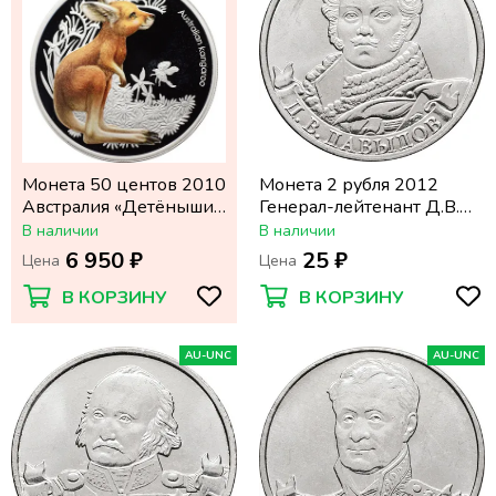
Монета 50 центов 2010
Монета 2 рубля 2012
Австралия «Детёныши
Генерал-лейтенант Д.В.
диких животных:
Давыдов
В наличии
В наличии
Кенгуру»
6 950 ₽
25 ₽
Цена
Цена
В КОРЗИНУ
В КОРЗИНУ
AU-UNC
AU-UNC