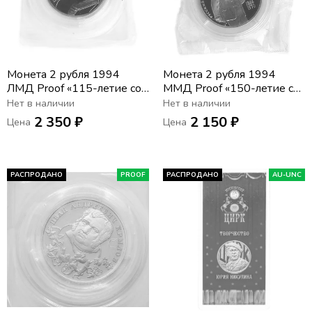
Монета 2 рубля 1994
Монета 2 рубля 1994
ЛМД Proof «115-летие со
ММД Proof «150-летие со
дня рождения П.П.
дня рождения И.Е.
Нет в наличии
Нет в наличии
Бажова» в запайке
Репина» в запайке
2 350 ₽
2 150 ₽
Цена
Цена
РАСПРОДАНО
PROOF
РАСПРОДАНО
AU-UNC