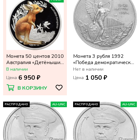
Монета 50 центов 2010
Монета 3 рубля 1992
Австралия «Детёныши
«Победа демократических
диких животных:
сил России 19-21 августа
В наличии
Нет в наличии
Кенгуру»
1991»
6 950 ₽
1 050 ₽
Цена
Цена
В КОРЗИНУ
РАСПРОДАНО
AU-UNC
РАСПРОДАНО
AU-UNC