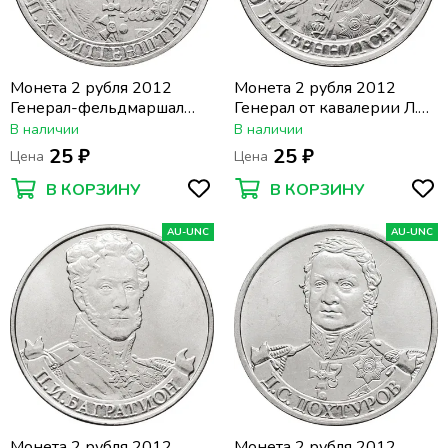
Монета 2 рубля 2012
Монета 2 рубля 2012
Генерал-фельдмаршал
Генерал от кавалерии Л.Л.
П.Х. Витгенштейн
Беннигсен
В наличии
В наличии
25 ₽
25 ₽
Цена
Цена
В КОРЗИНУ
В КОРЗИНУ
AU-UNC
AU-UNC
Монета 2 рубля 2012
Монета 2 рубля 2012