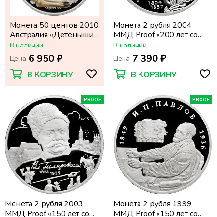
Монета 50 центов 2010
Монета 2 рубля 2004
Австралия «Детёныши
ММД Proof «200 лет со
диких животных:
дня рождения Михаила
В наличии
В наличии
Кенгуру»
Ивановича Глинки»
6 950 ₽
7 390 ₽
Цена
Цена
В КОРЗИНУ
В КОРЗИНУ
PROOF
PROOF
Монета 2 рубля 2003
Монета 2 рубля 1999
ММД Proof «150 лет со
ММД Proof «150 лет со