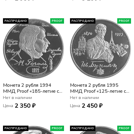
площади в Москве)»
РАСПРОДАНО
PROOF
РАСПРОДАНО
PROOF
Монета 2 рубля 1994
Монета 2 рубля 1995
ММД Proof «185-летие со
ММД Proof «125-летие со
дня рождения Н.В. Гоголя»
дня рождения И.А.
Нет в наличии
Нет в наличии
Бунина»
2 350 ₽
2 450 ₽
Цена
Цена
РАСПРОДАНО
PROOF
РАСПРОДАНО
PROOF