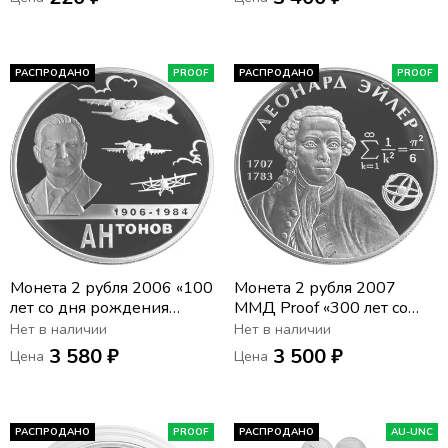
РАСПРОДАНО
PROOF
РАСПРОДАНО
PROOF
Монета 2 рубля 2006 «100
Монета 2 рубля 2007
лет со дня рождения
ММД Proof «300 лет со
Олега Антонова»
дня рождения Леонарда
Нет в наличии
Нет в наличии
Эйлера»
3 580 ₽
3 500 ₽
Цена
Цена
РАСПРОДАНО
PROOF
РАСПРОДАНО
AU-UNC