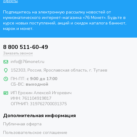
оферты
.
Подпишитесь на электронную рассылку новостей от
нумизматического интернет-магазина
«76 Монет». Будьте
в
курсе новых поступлений, акций и скидок каталога банкнот,
марок и монет.
8 800 511-60-49
Заказать звонок
info@76monet.ru
152303
,
Россия
,
Ярославская область
, г. Тутаев
ПН-ПТ:
с 9:00 до 17:00
СБ-ВС:
выходной
ИП Ерохин Алексей Игоревич
ИНН: 761104919817
ОГРНИП: 319762700031375
Дополнительная информация
Публичная оферта
Пользовательское соглашение