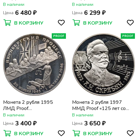
дня рождения Владимира
дня рождения Ивана
В наличии
В наличии
Алексеевича
Павлова»
6 480 ₽
6 299 ₽
Цена
Цена
Гиляровского»
В КОРЗИНУ
В КОРЗИНУ
PROOF
PROOF
Монета 2 рубля 1995
Монета 2 рубля 1997
ЛМД Proof
ММД Proof «125 лет со
«Нюрнбергский процесс»
дня рождения
В наличии
В наличии
Александра Николаевича
3 400 ₽
3 650 ₽
Цена
Цена
Скрябина»
В КОРЗИНУ
В КОРЗИНУ