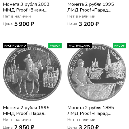
Монета 3 рубля 2003
Монета 2 рубля 1995
ММД Proof «Знаки
ЛМД Proof «Парад
зодиака - Козерог»
Победы в Москве (Флаги у
Нет в наличии
Нет в наличии
Кремлёвской стены)»
5 900 ₽
3 200 ₽
Цена
Цена
РАСПРОДАНО
PROOF
РАСПРОДАНО
PROOF
Монета 2 рубля 1995
Монета 2 рубля 1995
ММД Proof «Парад
ЛМД Proof «Парад
Победы в Москве (маршал
Победы в Москве (Флаги у
Нет в наличии
Нет в наличии
Жуков на Красной
Кремлёвской стены)»
2 950 ₽
3 250 ₽
Цена
Цена