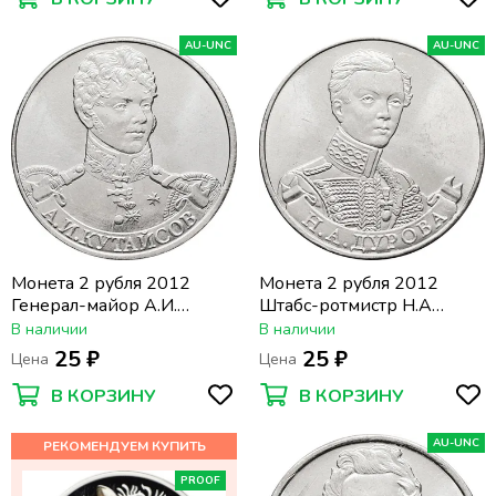
AU-UNC
AU-UNC
Монета 2 рубля 2012
Монета 2 рубля 2012
Генерал-майор А.И.
Штабс-ротмистр Н.А
Кутайсов
Дурова
В наличии
В наличии
25 ₽
25 ₽
Цена
Цена
В КОРЗИНУ
В КОРЗИНУ
AU-UNC
PROOF