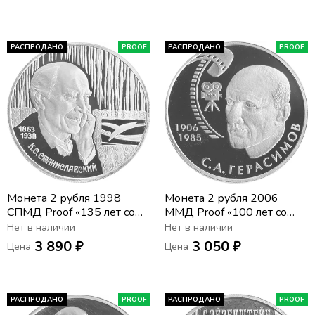
РАСПРОДАНО
PROOF
РАСПРОДАНО
PROOF
Монета 2 рубля 1998
Монета 2 рубля 2006
СПМД Proof «135 лет со
ММД Proof «100 лет со
дня рождения
дня рождения Сергея
Нет в наличии
Нет в наличии
Константина
Герасимова»
3 890 ₽
3 050 ₽
Цена
Цена
Станиславского (портрет)»
РАСПРОДАНО
PROOF
РАСПРОДАНО
PROOF