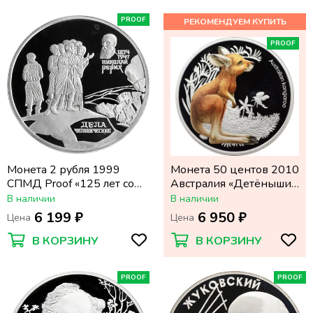
PROOF
PROOF
Монета 2 рубля 1999
Монета 50 центов 2010
СПМД Proof «125 лет со
Австралия «Детёныши
дня рождения Николая
диких животных:
В наличии
В наличии
Рериха (Дела
Кенгуру»
6 199 ₽
6 950 ₽
Цена
Цена
человеческие)»
В КОРЗИНУ
В КОРЗИНУ
PROOF
PROOF