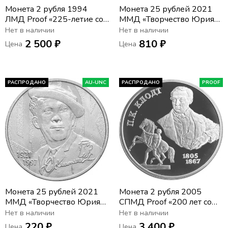
Монета 2 рубля 1994
Монета 25 рублей 2021
ЛМД Proof «225-летие со
ММД «Творчество Юрия
дня рождения И.А.
Никулина», цветная
Нет в наличии
Нет в наличии
Крылова» в запайке
2 500 ₽
810 ₽
Цена
Цена
РАСПРОДАНО
AU-UNC
РАСПРОДАНО
PROOF
Монета 25 рублей 2021
Монета 2 рубля 2005
ММД «Творчество Юрия
СПМД Proof «200 лет со
Никулина»
дня рождения Петра
Нет в наличии
Нет в наличии
Клодта»
220 ₽
3 400 ₽
Цена
Цена