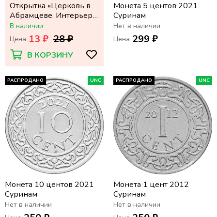
Открытка «Церковь в
Монета 5 центов 2021
Абрамцеве. Интерьер»
Суринам
И. С. Остроухов (1858—
В наличии
Нет в наличии
1929)
13 ₽
28 ₽
299 ₽
Цена
Цена
В КОРЗИНУ
РАСПРОДАНО
UNC
РАСПРОДАНО
UNC
Монета 10 центов 2021
Монета 1 цент 2012
Суринам
Суринам
Нет в наличии
Нет в наличии