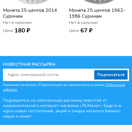
Монета 25 центов 2014
Монета 25 центов 1962-
Суринам
1986 Суринам
Нет в наличии
Нет в наличии
180 ₽
67 ₽
Цена
Цена
НОВОСТНАЯ РАССЫЛКА
Подписаться
Нажимая на кнопку «Подписаться» вы принимаете условия
Публичной
оферты
.
Подпишитесь на электронную рассылку новостей от
нумизматического интернет-магазина
«76 Монет». Будьте
в
курсе новых поступлений, акций и скидок каталога банкнот,
марок и монет.