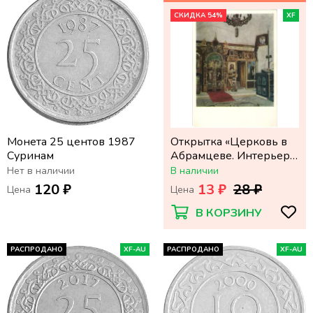
СКИДКА 54%
XF
Монета 25 центов 1987
Открытка «Церковь в
Суринам
Абрамцеве. Интерьер»
И. С. Остроухов (1858—
Нет в наличии
В наличии
1929)
120 ₽
13 ₽
28 ₽
Цена
Цена
В КОРЗИНУ
РАСПРОДАНО
XF-AU
РАСПРОДАНО
XF-AU