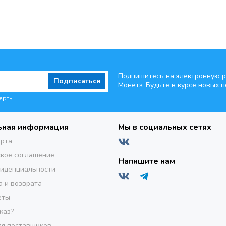
Подпишитесь на электронную р
Подписаться
Монет». Будьте
в курсе новых п
ерты
.
ьная информация
Мы в социальных сетях
ерта
кое соглашение
Напишите нам
фиденциальности
а и возврата
еты
каз?
я поставщиков