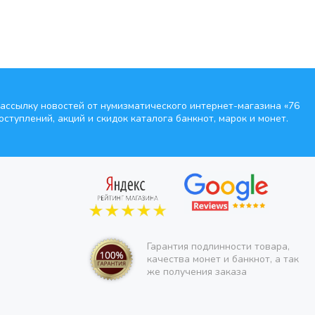
ассылку новостей от нумизматического интернет-магазина
«76
оступлений, акций и скидок каталога банкнот, марок и монет.
Гарантия подлинности товара,
качества монет и банкнот, а так
же получения заказа