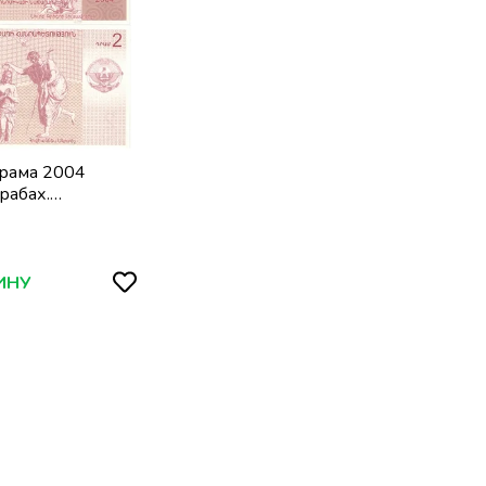
драма 2004
рабах.
андзасар
ИНУ