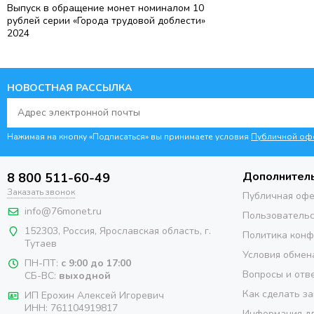
Выпуск в обращение монет номиналом 10
рублей серии «Города трудовой доблести»
2024
НОВОСТНАЯ РАССЫЛКА
Нажимая на кнопку «Подписаться» вы принимаете условия
Публичной оф
Дополнител
8 800 511-60-49
Заказать звонок
Публичная оф
info@76monet.ru
Пользовательс
152303
,
Россия
,
Ярославская область
, г.
Политика кон
Тутаев
Условия обмен
ПН-ПТ:
с 9:00 до 17:00
Вопросы и отв
СБ-ВС:
выходной
Как сделать за
ИП Ерохин Алексей Игоревич
ИНН: 761104919817
Информация дл