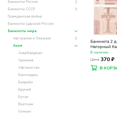
Банкноты России
Банкноты СССР
Гражданская война
Банкноты Царской России
Банкноты мира
Австралия и Океания
Банкнота 2 
Азия
Нагорный Ка
Монастырь Г
В наличии
Азербайджан
370 ₽
Цена
Армения
Афганистан
В КОРЗ
Бангладеш
Бахрейн
Бруней
Бутан
Вьетнам
Гонконг