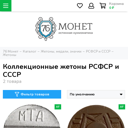
Корзина
0 ₽
76 Монет
Каталог
Жетоны, медали, значки
РСФСР и СССР
Жетоны
Коллекционные жетоны РСФСР и
СССР
Фильтр товаров
XF
XF