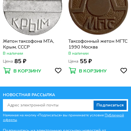
Жетон таксофона МТА,
Таксофонный жетон МГТС
Крым, СССР
1990 Москва
В наличии
В наличии
85 ₽
55 ₽
Цена
Цена
В КОРЗИНУ
В КОРЗИНУ
НОВОСТНАЯ РАССЫЛКА
Подписаться
Нажимая на кнопку «Подписаться» вы принимаете условия
Публичной
оферты
.
Подпишитесь на электронную рассылку новостей от