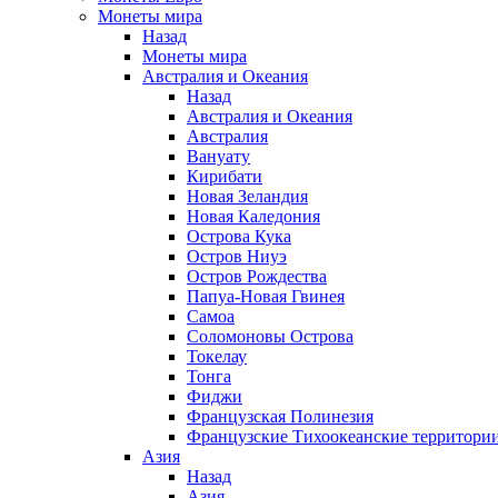
Монеты мира
Назад
Монеты мира
Австралия и Океания
Назад
Австралия и Океания
Австралия
Вануату
Кирибати
Новая Зеландия
Новая Каледония
Острова Кука
Остров Ниуэ
Остров Рождества
Папуа-Новая Гвинея
Самоа
Соломоновы Острова
Токелау
Тонга
Фиджи
Французская Полинезия
Французские Тихоокеанские территори
Азия
Назад
Азия