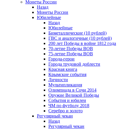
Монеты России
Назад
Монеты России
Юбилейные
Назад
Юбилейные
Биметаллические (10 рублей)
ГВС и аналогичные (10 рублей)
200 лет Победы в войне 1812 года
70-летие Победы ВОВ
75-летие Победы ВОВ
Города-герои
Города трудовой доблести
Красная книга
Крымские события
Личности
Мультипликация
Олимпиада в Сочи 2014
Оружие Великой Победы
События и юбилеи
ЧМ по футболу 2018
Серебро и золото
Регулярный чекан
Назад
Регулярный чекан