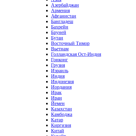
Азербайджан
Армения
Афганистан
Бангладеш
Бахрейн
Бруней
Бутан
Восточный Тимор
Вьетнам
Голландская Ост-Индия
Гонконг
Грузия
Израиль
Индия
Индонезия
Иордания
Ирак
Иран
Йемен
Казахстан
Камбоджа
Катар
Киргизия
Китай