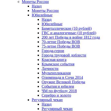
Монеты России
Назад
Монеты России
Юбилейные
Назад
Юбилейные
Биметаллические (10 рублей)
ГВС и аналогичные (10 рублей)
200 лет Победы в войне 1812 года
70-летие Победы ВОВ
75-летие Победы ВОВ
Города-герои
Города трудовой доблести
Красная книга
Крымские события
Личности
Мультипликация
Олимпиада в Сочи 2014
Оружие Великой Победы
События и юбилеи
ЧМ по футболу 2018
Серебро и золото
Регулярный чекан
Назад
Регулярный чекан