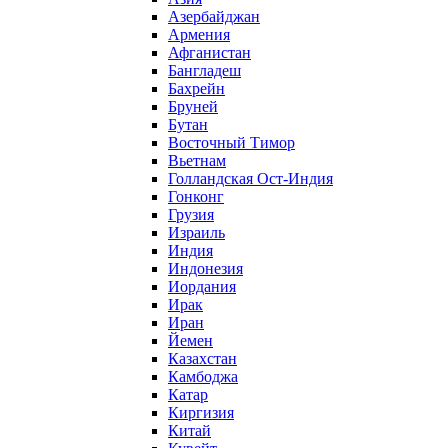
Азербайджан
Армения
Афганистан
Бангладеш
Бахрейн
Бруней
Бутан
Восточный Тимор
Вьетнам
Голландская Ост-Индия
Гонконг
Грузия
Израиль
Индия
Индонезия
Иордания
Ирак
Иран
Йемен
Казахстан
Камбоджа
Катар
Киргизия
Китай