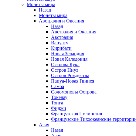
Монеты мира
Назад
Монеты мира
Австралия и Океания
Назад
Австралия и Океания
Австралия
Вануату
Кирибати
Новая Зеландия
Новая Каледония
Острова Кука
Остров Ниуэ
Остров Рождества
Папуа-Новая Гвинея
Самоа
Соломоновы Острова
Токелау
Тонга
Фиджи
Французская Полинезия
Французские Тихоокеанские территори
Азия
Назад
Азия