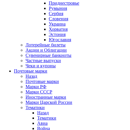
Приднестровье
Румыния
Сербия
Словения
Украина
Хорватия
Эстония
Югославия
Лотерейные билеты
Акции и Облигации
Сувенирные банкноты
Частные выпуски
Чеки и купоны
Почтовые марки
Назад
Почтовые марки
Марки РФ
Марки СССР
Иностранные марки
Марки Царской России
Тематики
Назад
Тематики
Авиа
Война