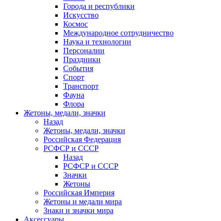
Города и республики
Искусство
Космос
Международное сотрудничество
Наука и технологии
Персоналии
Праздники
События
Спорт
Транспорт
Фауна
Флора
Жетоны, медали, значки
Назад
Жетоны, медали, значки
Российская Федерация
РСФСР и СССР
Назад
РСФСР и СССР
Значки
Жетоны
Российская Империя
Жетоны и медали мира
Знаки и значки мира
Аксессуары