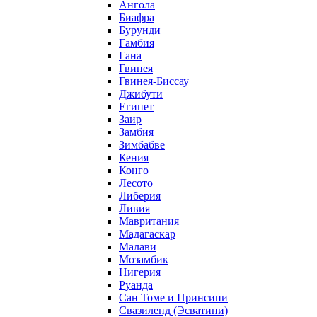
Ангола
Биафра
Бурунди
Гамбия
Гана
Гвинея
Гвинея-Биссау
Джибути
Египет
Заир
Замбия
Зимбабве
Кения
Конго
Лесото
Либерия
Ливия
Мавритания
Мадагаскар
Малави
Мозамбик
Нигерия
Руанда
Сан Томе и Принсипи
Свазиленд (Эсватини)