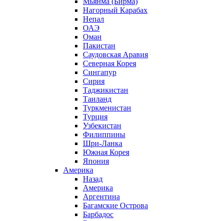
Мьянма (Бирма)
Нагорный Карабах
Непал
ОАЭ
Оман
Пакистан
Саудовская Аравия
Северная Корея
Сингапур
Сирия
Таджикистан
Таиланд
Туркменистан
Турция
Узбекистан
Филиппины
Шри-Ланка
Южная Корея
Япония
Америка
Назад
Америка
Аргентина
Багамские Острова
Барбадос