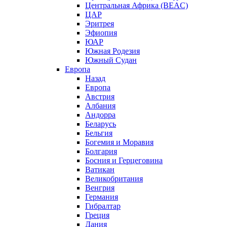
Центральная Африка (BEAC)
ЦАР
Эритрея
Эфиопия
ЮАР
Южная Родезия
Южный Судан
Европа
Назад
Европа
Австрия
Албания
Андорра
Беларусь
Бельгия
Богемия и Моравия
Болгария
Босния и Герцеговина
Ватикан
Великобритания
Венгрия
Германия
Гибралтар
Греция
Дания