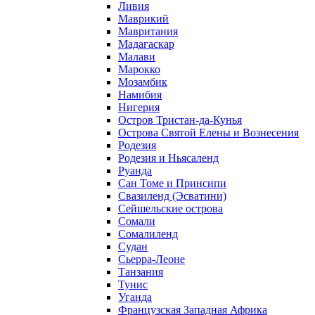
Ливия
Маврикий
Мавритания
Мадагаскар
Малави
Марокко
Мозамбик
Намибия
Нигерия
Остров Тристан-да-Кунья
Острова Святой Елены и Вознесения
Родезия
Родезия и Ньясаленд
Руанда
Сан Томе и Принсипи
Свазиленд (Эсватини)
Сейшельские острова
Сомали
Сомалиленд
Судан
Сьерра-Леоне
Танзания
Тунис
Уганда
Французская Западная Африка