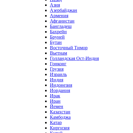
Азия
Азербайджан
Армения
Афганистан
Бангладеш
Бахрейн
Бруней
Бутан
Восточный Тимор
Вьетнам
Голландская Ост-Индия
Гонконг
Грузия
Израиль
Индия
Индонезия
Иордания
Ирак
Иран
Йемен
Казахстан
Камбоджа
Катар
Киргизия