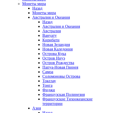
Монеты мира
Назад
Монеты мира
Австралия и Океания
Назад
Австралия и Океания
Австралия
Вануату
Кирибати
Новая Зеландия
Новая Каледония
Острова Кука
Остров Ниуэ
Остров Рождества
Папуа-Новая Гвинея
Самоа
Соломоновы Острова
Токелау
Тонга
Фиджи
Французская Полинезия
Французские Тихоокеанские
территории
Азия
Назад