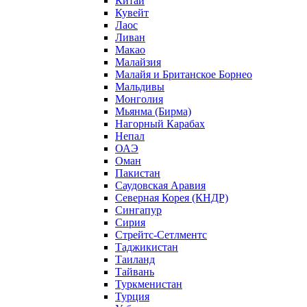
Китай
Кувейт
Лаос
Ливан
Макао
Малайзия
Малайя и Британское Борнео
Мальдивы
Монголия
Мьянма (Бирма)
Нагорный Карабах
Непал
ОАЭ
Оман
Пакистан
Саудовская Аравия
Северная Корея (КНДР)
Сингапур
Сирия
Стрейтс-Сетлментс
Таджикистан
Таиланд
Тайвань
Туркменистан
Турция