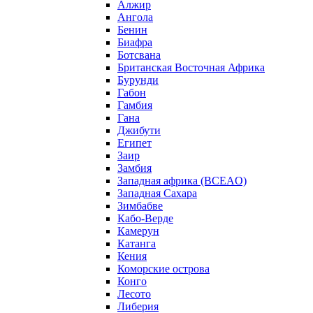
Алжир
Ангола
Бенин
Биафра
Ботсвана
Британская Восточная Африка
Бурунди
Габон
Гамбия
Гана
Джибути
Египет
Заир
Замбия
Западная африка (BCEAO)
Западная Сахара
Зимбабве
Кабо-Верде
Камерун
Катанга
Кения
Коморские острова
Конго
Лесото
Либерия