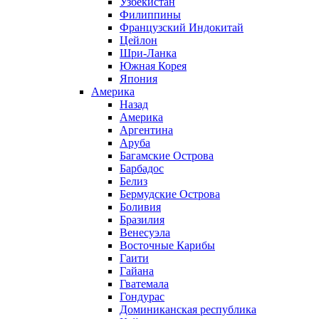
Узбекистан
Филиппины
Французский Индокитай
Цейлон
Шри-Ланка
Южная Корея
Япония
Америка
Назад
Америка
Аргентина
Аруба
Багамские Острова
Барбадос
Белиз
Бермудские Острова
Боливия
Бразилия
Венесуэла
Восточные Карибы
Гаити
Гайана
Гватемала
Гондурас
Доминиканская республика