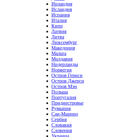
Ирландия
Исландия
Испания
Италия
Кипр
Латвия
Литва
Люксембург
Македония
Мальта
Молдавия
Нидерланды
Норвегия
Остров Гернси
Остров Джерси
Остров Мэн
Польша
Португалия
Приднестровье
Румыния
Сан-Марино
Сербия
Словакия
Словения
Украина