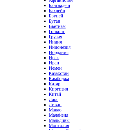
Афганистан
Бангладеш
Бахрейн
Бруней
Бутан
Вьетнам
Гонконг
Грузия
Индия
Индонезия
Иордания
Ирак
Иран
Йемен
Казахстан
Камбоджа
Катар
Киргизия
Китай
Лаос
Ливан
Макао
Малайзия
Мальдивы
Монголия