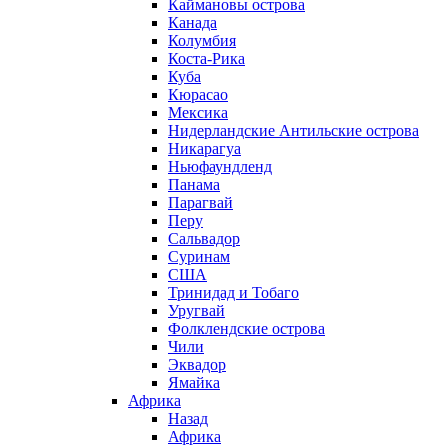
Каймановы острова
Канада
Колумбия
Коста-Рика
Куба
Кюрасао
Мексика
Нидерландские Антильские острова
Никарагуа
Ньюфаундленд
Панама
Парагвай
Перу
Сальвадор
Суринам
США
Тринидад и Тобаго
Уругвай
Фолклендские острова
Чили
Эквадор
Ямайка
Африка
Назад
Африка