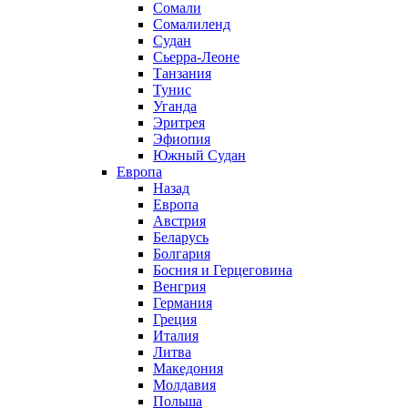
Сомали
Сомалиленд
Судан
Сьерра-Леоне
Танзания
Тунис
Уганда
Эритрея
Эфиопия
Южный Судан
Европа
Назад
Европа
Австрия
Беларусь
Болгария
Босния и Герцеговина
Венгрия
Германия
Греция
Италия
Литва
Македония
Молдавия
Польша