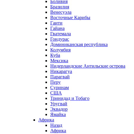
Боливия
Бразилия
Венесуэла
Восточные Карибы
Гаити
Гайана
Гватемала
Гондурас
Доминиканская республика
Колумбия
Куба
Мексика
Нидерландские Антильские острова
Никарагуа
Парагвай
Перу
Суринам
США
Тринидад и Тобаго
Уругвай
Эквадор
Ямайка
Африка
Назад
Африка