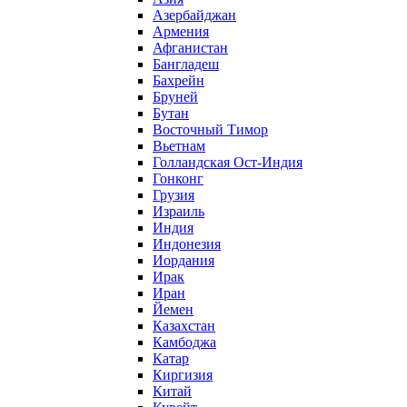
Азербайджан
Армения
Афганистан
Бангладеш
Бахрейн
Бруней
Бутан
Восточный Тимор
Вьетнам
Голландская Ост-Индия
Гонконг
Грузия
Израиль
Индия
Индонезия
Иордания
Ирак
Иран
Йемен
Казахстан
Камбоджа
Катар
Киргизия
Китай