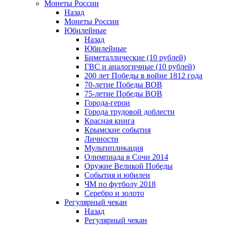
Монеты России
Назад
Монеты России
Юбилейные
Назад
Юбилейные
Биметаллические (10 рублей)
ГВС и аналогичные (10 рублей)
200 лет Победы в войне 1812 года
70-летие Победы ВОВ
75-летие Победы ВОВ
Города-герои
Города трудовой доблести
Красная книга
Крымские события
Личности
Мультипликация
Олимпиада в Сочи 2014
Оружие Великой Победы
События и юбилеи
ЧМ по футболу 2018
Серебро и золото
Регулярный чекан
Назад
Регулярный чекан