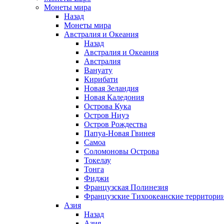
Монеты мира
Назад
Монеты мира
Австралия и Океания
Назад
Австралия и Океания
Австралия
Вануату
Кирибати
Новая Зеландия
Новая Каледония
Острова Кука
Остров Ниуэ
Остров Рождества
Папуа-Новая Гвинея
Самоа
Соломоновы Острова
Токелау
Тонга
Фиджи
Французская Полинезия
Французские Тихоокеанские территори
Азия
Назад
Азия