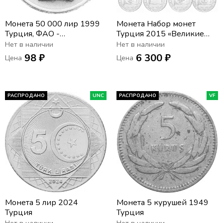
Монета 50 000 лир 1999
Монета Набор монет
Турция, ФАО -
Турция 2015 «Великие
Продовольственная
тюркские государства» (16
Нет в наличии
Нет в наличии
безопасность
штук)
98 ₽
6 300 ₽
Цена
Цена
РАСПРОДАНО
UNC
РАСПРОДАНО
VF
Монета 5 лир 2024
Монета 5 курушей 1949
Турция
Турция