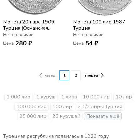
Монета 20 пара 1909
Монета 100 лир 1987
Турция (Османская
Турция
империя)
Нет в наличии
Нет в наличии
280 ₽
54 ₽
Цена
Цена
назад
1
2
вперёд
1 000 лир
1 куруш
1 лира
10 000 лир
10 лир
100 000 лир
100 лир
2 1/2 лиры Турция
25 000 лир
25 курушей
Турецкая республика появилась в 1923 году,