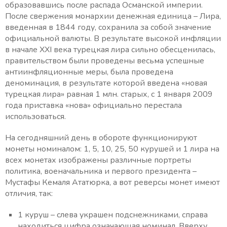
образовавшись после распада Османской империи.
После свержения монархии денежная единица – Лира,
введенная в 1844 году, сохранила за собой значение
официальной валюты. В результате высокой инфляции
в начале XXI века турецкая лира сильно обесценилась,
правительством были проведены весьма успешные
антиинфляционные меры, была проведена
деноминация, в результате которой введена «новая
турецкая лира» равная 1 млн. старых, с 1 января 2009
года приставка «нова» официально перестала
использоваться.
На сегодняшний день в обороте функционируют
монеты номиналом: 1, 5, 10, 25, 50 курушей и 1 лира на
всех монетах изображены различные портреты
политика, военачальника и первого президента –
Мустафы Кемаля Ататюрка, а вот реверсы монет имеют
отличия, так:
1 куруш – слева украшен подснежниками, справа
находиться цифра означающая номинал. Вверху