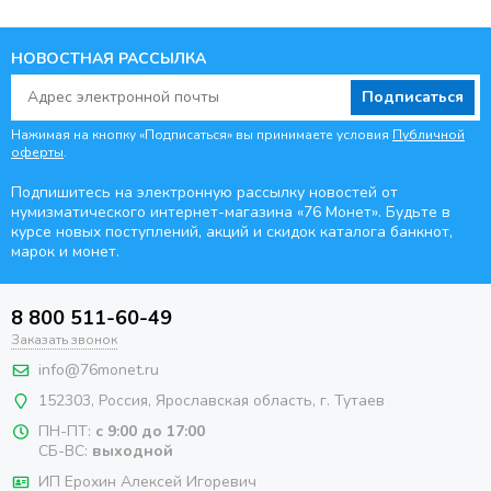
НОВОСТНАЯ РАССЫЛКА
Подписаться
Нажимая на кнопку «Подписаться» вы принимаете условия
Публичной
оферты
.
Подпишитесь на электронную рассылку новостей от
нумизматического интернет-магазина
«76 Монет». Будьте
в
курсе новых поступлений, акций и скидок каталога банкнот,
марок и монет.
8 800 511-60-49
Заказать звонок
info@76monet.ru
152303
,
Россия
,
Ярославская область
, г. Тутаев
ПН-ПТ:
с 9:00 до 17:00
СБ-ВС:
выходной
ИП Ерохин Алексей Игоревич