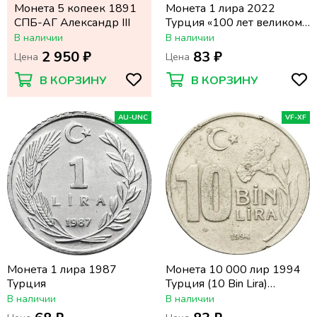
Монета 5 копеек 1891
Монета 1 лира 2022
СПБ-АГ Александр III
Турция «100 лет великому
наступлению»
В наличии
В наличии
2 950 ₽
83 ₽
Цена
Цена
В КОРЗИНУ
В КОРЗИНУ
AU-UNC
VF-XF
Монета 1 лира 1987
Монета 10 000 лир 1994
Турция
Турция (10 Bin Lira)
(Широкий гурт)
В наличии
В наличии