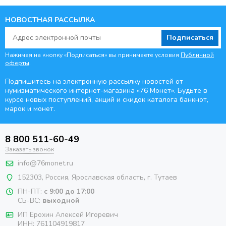
НОВОСТНАЯ РАССЫЛКА
Подписаться
Нажимая на кнопку «Подписаться» вы принимаете условия
Публичной
оферты
.
Подпишитесь на электронную рассылку новостей от
нумизматического интернет-магазина
«76 Монет». Будьте
в
курсе новых поступлений, акций и скидок каталога банкнот,
марок и монет.
8 800 511-60-49
Заказать звонок
info@76monet.ru
152303
,
Россия
,
Ярославская область
, г. Тутаев
ПН-ПТ:
с 9:00 до 17:00
СБ-ВС:
выходной
ИП Ерохин Алексей Игоревич
ИНН: 761104919817