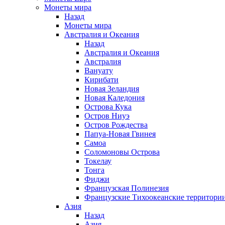
Монеты мира
Назад
Монеты мира
Австралия и Океания
Назад
Австралия и Океания
Австралия
Вануату
Кирибати
Новая Зеландия
Новая Каледония
Острова Кука
Остров Ниуэ
Остров Рождества
Папуа-Новая Гвинея
Самоа
Соломоновы Острова
Токелау
Тонга
Фиджи
Французская Полинезия
Французские Тихоокеанские территори
Азия
Назад
Азия