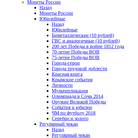
Монеты России
Назад
Монеты России
Юбилейные
Назад
Юбилейные
Биметаллические (10 рублей)
ГВС и аналогичные (10 рублей)
200 лет Победы в войне 1812 года
70-летие Победы ВОВ
75-летие Победы ВОВ
Города-герои
Города трудовой доблести
Красная книга
Крымские события
Личности
Мультипликация
Олимпиада в Сочи 2014
Оружие Великой Победы
События и юбилеи
ЧМ по футболу 2018
Серебро и золото
Регулярный чекан
Назад
Регулярный чекан