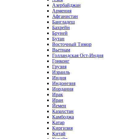
Азербайджан
Армения
Афганистан
Бангладеш
Бахрейн
Бруней
Бутан
Восточный Тимор
Вьетнам
Голландская Ост-Индия
Гонконг
Грузия
Израиль
Индия
Индонезия
Иордания
Ирак
Иран
Йемен
Казахстан
Камбоджа
Катар
Киргизия
Китай