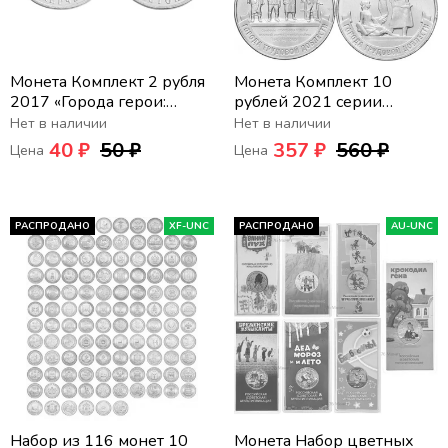
Монета Комплект 2 рубля
Монета Комплект 10
2017 «Города герои:
рублей 2021 серии
Керчь и Севастополь» (2
«Города трудовой
Нет в наличии
Нет в наличии
шт)
доблести» (4 шт) - 1-ый
40 ₽
50 ₽
357 ₽
560 ₽
Цена
Цена
выпуск
РАСПРОДАНО
XF-UNC
РАСПРОДАНО
AU-UNC
Набор из 116 монет 10
Монета Набор цветных