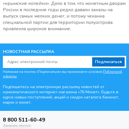
«крымские копейки». Дело в том, что монетным дворам
России в последние годы редко давали заказы на
выпуск самых мелких денег, и потому чеканка
специальной партии для территории полуострова
привлекла широкое внимание.
НОВОСТНАЯ РАССЫЛКА
Подписаться
Нажимая на кнопку «Подписаться» вы принимаете условия
Публичной
оферты
.
Подпишитесь на электронную рассылку новостей от
нумизматического интернет-магазина
«76 Монет». Будьте
в
курсе новых поступлений, акций и скидок каталога банкнот,
марок и монет.
8 800 511-60-49
Заказать звонок