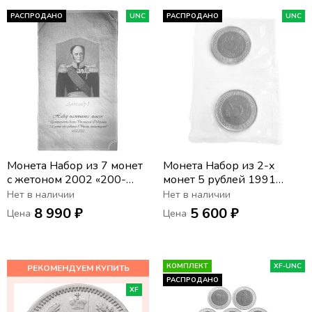
РАСПРОДАНО
UNC
РАСПРОДАНО
UNC
Монета Набор из 7 монет
Монета Набор из 2-х
с жетоном 2002 «200-
монет 5 рублей 1991
летие образование в
серии «Красная книга» в
Нет в наличии
Нет в наличии
России министерств» в
запайке
8 990 ₽
5 600 ₽
Цена
Цена
буклете
КОМПЛЕКТ
XF-UNC
РАСПРОДАНО
XF