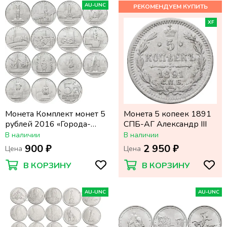
AU-UNC
XF
Монета Комплект монет 5
Монета 5 копеек 1891
рублей 2016 «Города-
СПБ-АГ Александр III
столицы государств,
В наличии
В наличии
освобожденные
900 ₽
2 950 ₽
Цена
Цена
советскими войсками» (14
шт)
В КОРЗИНУ
В КОРЗИНУ
AU-UNC
AU-UNC