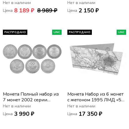
книга»
Шпицберген Арктикуголь
Нет в наличии
Нет в наличии
ММД
8 189 ₽
8 989 ₽
2 150 ₽
Цена
Цена
РАСПРОДАНО
UNC
РАСПРОДАНО
UNC
Монета Полный набор из
Монета Набор из 6 монет
7 монет 2002 серии
с жетоном 1995 ЛМД «50
«Министерства РФ»,
лет Великой Победы
Нет в наличии
Нет в наличии
мешковая сохранность
1945-1995» в
3 990 ₽
17 350 ₽
Цена
Цена
официальном буклете