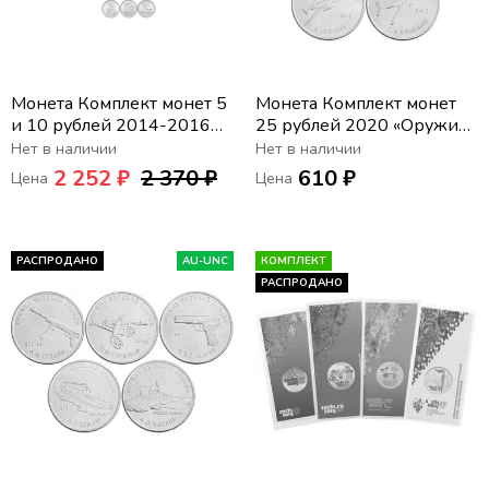
Монета Комплект монет 5
Монета Комплект монет
и 10 рублей 2014-2016
25 рублей 2020 «Оружие
серии «70 лет Победы в
Великой Победы
Нет в наличии
Нет в наличии
Великой Отечественной
(конструкторы оружия)»
2 252 ₽
2 370 ₽
610 ₽
Цена
Цена
войне» (40 шт)
(5 шт) - 3-ий выпуск
РАСПРОДАНО
AU-UNC
КОМПЛЕКТ
РАСПРОДАНО