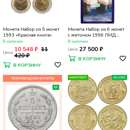
Монета Набор из 5 монет
Монета Набор из 6 монет
1993 «Красная книга»
с жетоном 1996 ЛМД
«300 лет Российского
В наличии
В наличии
флота» в официальном
10 548 ₽
11
27 500 ₽
Цена
буклете
Цена
420 ₽
В КОРЗИНУ
В КОРЗИНУ
КОМПЛЕКТ
AU-UNC
XF