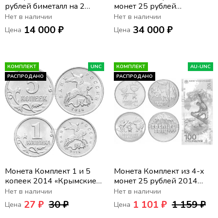
рублей биметалл на 2
монет 25 рублей
монетных двора (без ЧЯП)
«Российская и советская
Нет в наличии
Нет в наличии
2000-2018 в альбоме
мультипликация» (7 шт.)
14 000 ₽
34 000 ₽
Цена
Цена
КОМПЛЕКТ
UNC
КОМПЛЕКТ
AU-UNC
РАСПРОДАНО
РАСПРОДАНО
Монета Комплект 1 и 5
Монета Комплект из 4-х
копеек 2014 «Крымские
монет 25 рублей 2014
копейки»
«XXII Зимняя Олимпиада в
Нет в наличии
Нет в наличии
Сочи» и банкноты
27 ₽
30 ₽
1 101 ₽
1 159 ₽
Цена
Цена