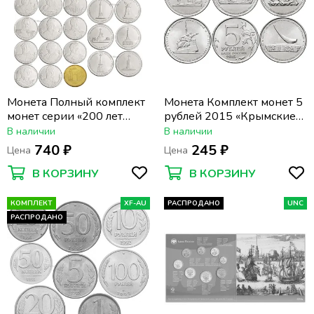
Монета Полный комплект
Монета Комплект монет 5
монет серии «200 лет
рублей 2015 «Крымские
Победы в Отечественной
операции (освобождение
В наличии
В наличии
Войне 1812 года» (28 шт)
полуострова Крым)», 5 шт
740 ₽
245 ₽
Цена
Цена
В КОРЗИНУ
В КОРЗИНУ
КОМПЛЕКТ
XF-AU
РАСПРОДАНО
UNC
РАСПРОДАНО