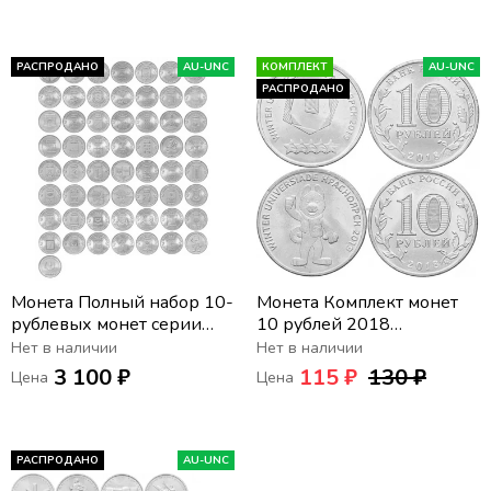
РАСПРОДАНО
AU-UNC
КОМПЛЕКТ
AU-UNC
РАСПРОДАНО
Монета Полный набор 10-
Монета Комплект монет
рублевых монет серии
10 рублей 2018
ГВС и другие 2010 - 2018
Всемирная зимняя
Нет в наличии
Нет в наличии
(57 штук)
универсиада 2019 в г.
3 100 ₽
115 ₽
130 ₽
Цена
Цена
Красноярске - логотип и
талисман
РАСПРОДАНО
AU-UNC