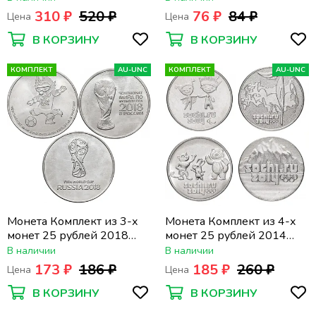
доблести» (4 шт) - 2-ой
универсиада в г. Казани -
310 ₽
520 ₽
76 ₽
84 ₽
Цена
Цена
выпуск
логотип и талисман
В КОРЗИНУ
В КОРЗИНУ
КОМПЛЕКТ
AU-UNC
КОМПЛЕКТ
AU-UNC
Монета Комплект из 3-х
Монета Комплект из 4-х
монет 25 рублей 2018
монет 25 рублей 2014
«Чемпионат мира (ЧМ) по
«XXII Зимняя Олимпиада в
В наличии
В наличии
футболу - эмблема, кубок,
Сочи»
173 ₽
186 ₽
185 ₽
260 ₽
Цена
Цена
Волк-Забивака»
В КОРЗИНУ
В КОРЗИНУ