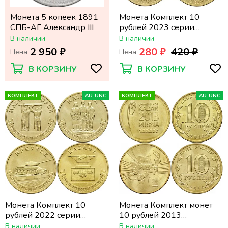
Монета 5 копеек 1891
Монета Комплект 10
СПБ-АГ Александр III
рублей 2023 серии
«Города трудовой
В наличии
В наличии
доблести» (4 шт) - 3-ий
2 950 ₽
280 ₽
420 ₽
Цена
Цена
выпуск
В КОРЗИНУ
В КОРЗИНУ
КОМПЛЕКТ
AU-UNC
КОМПЛЕКТ
AU-UNC
Монета Комплект 10
Монета Комплект монет
рублей 2022 серии
10 рублей 2013
«Города трудовой
Всемирная летняя
В наличии
В наличии