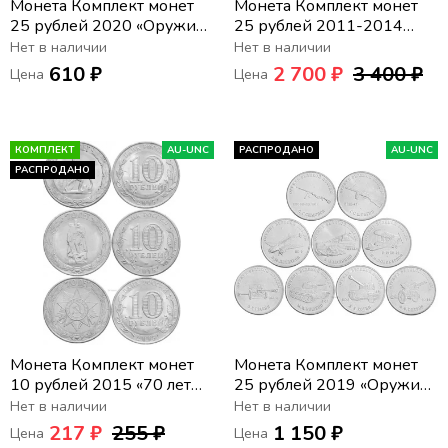
Монета Комплект монет
Монета Комплект монет
25 рублей 2020 «Оружие
25 рублей 2011-2014
Великой Победы
«XXII Зимняя Олимпиада в
Нет в наличии
Нет в наличии
(конструкторы оружия)»
Сочи» цветные (4 шт.)
610 ₽
2 700 ₽
3 400 ₽
Цена
Цена
(5 шт) - 2-ой выпуск
КОМПЛЕКТ
AU-UNC
РАСПРОДАНО
AU-UNC
РАСПРОДАНО
Монета Комплект монет
Монета Комплект монет
10 рублей 2015 «70 лет
25 рублей 2019 «Оружие
Победы в Великой
Великой Победы
Нет в наличии
Нет в наличии
Отечественной войне» (3
(конструкторы оружия)»
217 ₽
255 ₽
1 150 ₽
Цена
Цена
шт)
(9 шт) - 1-ый выпуск