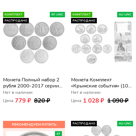
КОМПЛЕКТ
XF-UNC
КОМПЛЕКТ
AU-UNC
РАСПРОДАНО
РАСПРОДАНО
Монета Полный набор 2
Монета Комплект
рубля 2000-2017 серии
«Крымские события» (10
«Города герои» (9 шт)
монет + банкнота)
Нет в наличии
Нет в наличии
779 ₽
820 ₽
1 028 ₽
1 090 ₽
Цена
Цена
РАСПРОДАНО
AU-UNC
XF