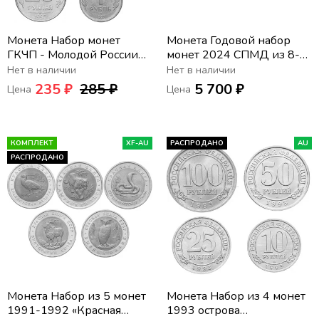
Монета Набор монет
Монета Годовой набор
ГКЧП - Молодой России
монет 2024 СПМД из 8-
1991-1993 (по номиналу)
ми монет в официальном
Нет в наличии
Нет в наличии
10, 50 копеек, 1, 5, 10, 20,
буклете
235 ₽
285 ₽
5 700 ₽
Цена
Цена
50 и 100 рублей
КОМПЛЕКТ
XF-AU
РАСПРОДАНО
AU
РАСПРОДАНО
Монета Набор из 5 монет
Монета Набор из 4 монет
1991-1992 «Красная
1993 острова