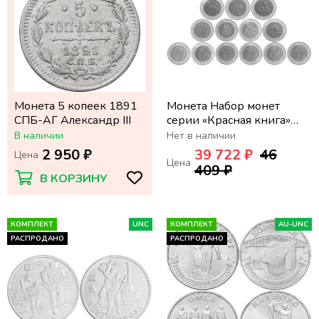
Монета 5 копеек 1891
Монета Набор монет
СПБ-АГ Александр III
серии «Красная книга»
1991-1994 (15 монет)
В наличии
Нет в наличии
2 950 ₽
39 722 ₽
46
Цена
Цена
409 ₽
В КОРЗИНУ
КОМПЛЕКТ
UNC
КОМПЛЕКТ
AU-UNC
РАСПРОДАНО
РАСПРОДАНО