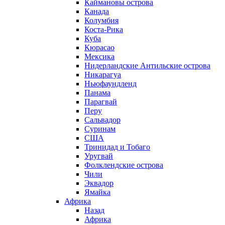
Каймановы острова
Канада
Колумбия
Коста-Рика
Куба
Кюрасао
Мексика
Нидерландские Антильские острова
Никарагуа
Ньюфаундленд
Панама
Парагвай
Перу
Сальвадор
Суринам
США
Тринидад и Тобаго
Уругвай
Фолклендские острова
Чили
Эквадор
Ямайка
Африка
Назад
Африка