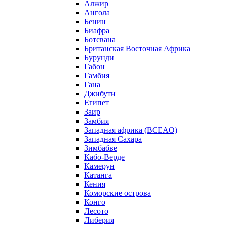
Алжир
Ангола
Бенин
Биафра
Ботсвана
Британская Восточная Африка
Бурунди
Габон
Гамбия
Гана
Джибути
Египет
Заир
Замбия
Западная африка (BCEAO)
Западная Сахара
Зимбабве
Кабо-Верде
Камерун
Катанга
Кения
Коморские острова
Конго
Лесото
Либерия