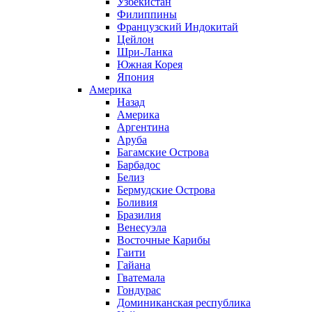
Узбекистан
Филиппины
Французский Индокитай
Цейлон
Шри-Ланка
Южная Корея
Япония
Америка
Назад
Америка
Аргентина
Аруба
Багамские Острова
Барбадос
Белиз
Бермудские Острова
Боливия
Бразилия
Венесуэла
Восточные Карибы
Гаити
Гайана
Гватемала
Гондурас
Доминиканская республика