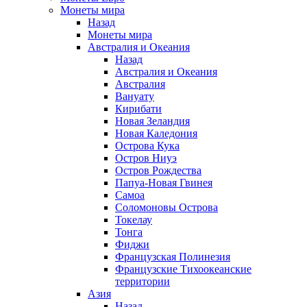
Монеты мира
Назад
Монеты мира
Австралия и Океания
Назад
Австралия и Океания
Австралия
Вануату
Кирибати
Новая Зеландия
Новая Каледония
Острова Кука
Остров Ниуэ
Остров Рождества
Папуа-Новая Гвинея
Самоа
Соломоновы Острова
Токелау
Тонга
Фиджи
Французская Полинезия
Французские Тихоокеанские
территории
Азия
Назад