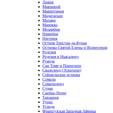
Ливия
Маврикий
Мавритания
Мадагаскар
Малави
Марокко
Мозамбик
Намибия
Нигерия
Остров Тристан-да-Кунья
Острова Святой Елены и Вознесения
Родезия
Родезия и Ньясаленд
Руанда
Сан Томе и Принсипи
Свазиленд (Эсватини)
Сейшельские острова
Сомали
Сомалиленд
Судан
Сьерра-Леоне
Танзания
Тунис
Уганда
Французская Западная Африка