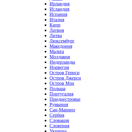
Ирландия
Исландия
Испания
Италия
Кипр
Латвия
Литва
Люксембург
Македония
Мальта
Молдавия
Нидерланды
Норвегия
Остров Гернси
Остров Джерси
Остров Мэн
Польша
Португалия
Приднестровье
Румыния
Сан-Марино
Сербия
Словакия
Словения
Украина