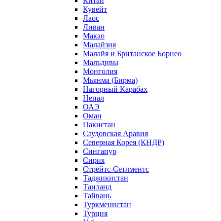
Китай
Кувейт
Лаос
Ливан
Макао
Малайзия
Малайя и Британское Борнео
Мальдивы
Монголия
Мьянма (Бирма)
Нагорный Карабах
Непал
ОАЭ
Оман
Пакистан
Саудовская Аравия
Северная Корея (КНДР)
Сингапур
Сирия
Стрейтс-Сетлментс
Таджикистан
Таиланд
Тайвань
Туркменистан
Турция