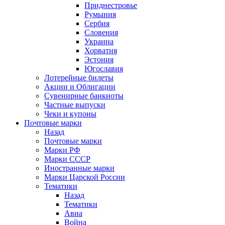
Приднестровье
Румыния
Сербия
Словения
Украина
Хорватия
Эстония
Югославия
Лотерейные билеты
Акции и Облигации
Сувенирные банкноты
Частные выпуски
Чеки и купоны
Почтовые марки
Назад
Почтовые марки
Марки РФ
Марки СССР
Иностранные марки
Марки Царской России
Тематики
Назад
Тематики
Авиа
Война