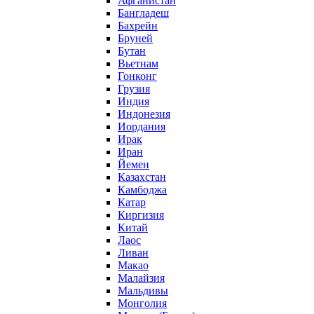
Афганистан
Бангладеш
Бахрейн
Бруней
Бутан
Вьетнам
Гонконг
Грузия
Индия
Индонезия
Иордания
Ирак
Иран
Йемен
Казахстан
Камбоджа
Катар
Киргизия
Китай
Лаос
Ливан
Макао
Малайзия
Мальдивы
Монголия