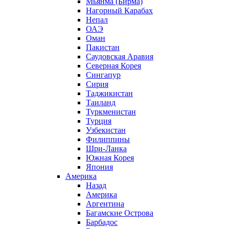
Мьянма (Бирма)
Нагорный Карабах
Непал
ОАЭ
Оман
Пакистан
Саудовская Аравия
Северная Корея
Сингапур
Сирия
Таджикистан
Таиланд
Туркменистан
Турция
Узбекистан
Филиппины
Шри-Ланка
Южная Корея
Япония
Америка
Назад
Америка
Аргентина
Багамские Острова
Барбадос