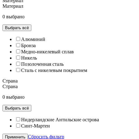
Материал
Материал
0 выбрано
Выбрать всё
Алюминий
Бронза
Медно-никелевый сплав
Никель
Позолоченная сталь
Сталь с никелевым покрытием
Страна
Страна
0 выбрано
Выбрать всё
Нидерландские Антильские острова
Синт-Мартен
Сбросить фильтр
Применить