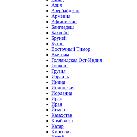
Азия
Азербайджан
Армения
Афганистан
Бангладеш
Бахрейн
Бруней
Бутан
Восточный Тимор
Вьетнам
Голландская Ост-Индия
Гонконг
Грузия
Израиль
Индия
Индонезия
Иордания
Ирак
Иран
Йемен
Казахстан
Камбоджа
Катар
Киргизия