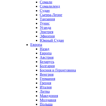
Сомали
Сомалиленд
Судан
Сьерра-Леоне
Танзания
Тунис
Уганда
Эритрея
Эфиопия
Южный Судан
Европа
Назад
Европа
Австрия
Беларусь
Болгария
Босния и Герцеговина
Венгрия
Германия
Греция
Италия
Литва
Македония
Молдавия
Польша