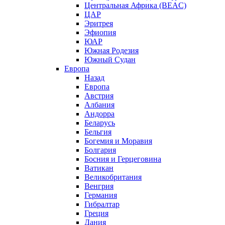
Центральная Африка (BEAC)
ЦАР
Эритрея
Эфиопия
ЮАР
Южная Родезия
Южный Судан
Европа
Назад
Европа
Австрия
Албания
Андорра
Беларусь
Бельгия
Богемия и Моравия
Болгария
Босния и Герцеговина
Ватикан
Великобритания
Венгрия
Германия
Гибралтар
Греция
Дания