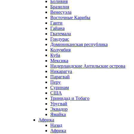
Боливия
Бразилия
Венесуэла
Восточные Карибы
Гаити
Гайана
Гватемала
Гондурас
Доминиканская республика
Колумбия
Куба
Мексика
Нидерландские Антильские острова
Никарагуа
Парагвай
Перу
Суринам
США
Тринидад и Тобаго
Уругвай
Эквадор
Ямайка
Африка
Назад
Африка