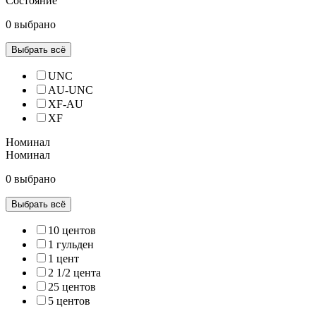
Состояние
0 выбрано
Выбрать всё
UNC
AU-UNC
XF-AU
XF
Номинал
Номинал
0 выбрано
Выбрать всё
10 центов
1 гульден
1 цент
2 1/2 цента
25 центов
5 центов