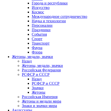
Города и республики
Искусство
Космос
Международное сотрудничество
Наука и технологии
Персоналии
Праздники
События
Спорт
Транспорт
Фауна
Флора
Жетоны, медали, значки
Назад
Жетоны, медали, значки
Российская Федерация
РСФСР и СССР
Назад
РСФСР и СССР
Значки
Жетоны
Российская Империя
Жетоны и медали мира
Знаки и значки мира
Аксессуары