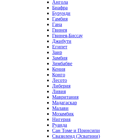
Ангола
Биафра
Бурунди
Гамбия
Гана
Гвинея
Гвинея-Биссау
Джибути
Египет
Заир
Замбия
Зимбабве
Кения
Конго
Лесото
Либерия
Ливия
Мавритания
Мадагаскар
Малави
Мозамбик
Нигерия
Руанда
Сан Томе и Принсипи
Свазиленд (Эсватини)