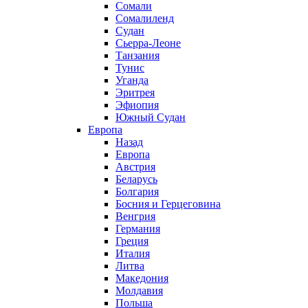
Сомали
Сомалиленд
Судан
Сьерра-Леоне
Танзания
Тунис
Уганда
Эритрея
Эфиопия
Южный Судан
Европа
Назад
Европа
Австрия
Беларусь
Болгария
Босния и Герцеговина
Венгрия
Германия
Греция
Италия
Литва
Македония
Молдавия
Польша