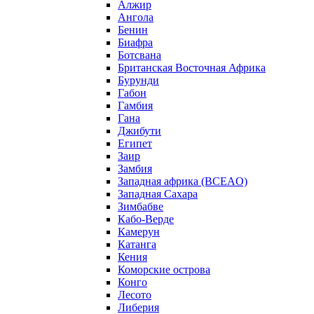
Алжир
Ангола
Бенин
Биафра
Ботсвана
Британская Восточная Африка
Бурунди
Габон
Гамбия
Гана
Джибути
Египет
Заир
Замбия
Западная африка (BCEAO)
Западная Сахара
Зимбабве
Кабо-Верде
Камерун
Катанга
Кения
Коморские острова
Конго
Лесото
Либерия