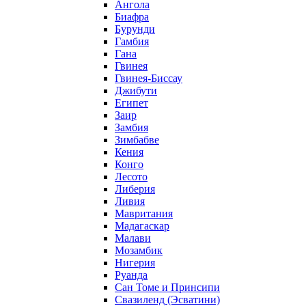
Ангола
Биафра
Бурунди
Гамбия
Гана
Гвинея
Гвинея-Биссау
Джибути
Египет
Заир
Замбия
Зимбабве
Кения
Конго
Лесото
Либерия
Ливия
Мавритания
Мадагаскар
Малави
Мозамбик
Нигерия
Руанда
Сан Томе и Принсипи
Свазиленд (Эсватини)