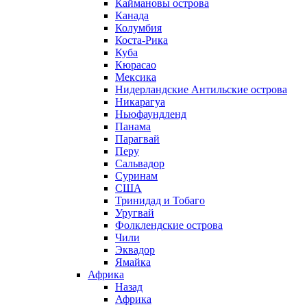
Каймановы острова
Канада
Колумбия
Коста-Рика
Куба
Кюрасао
Мексика
Нидерландские Антильские острова
Никарагуа
Ньюфаундленд
Панама
Парагвай
Перу
Сальвадор
Суринам
США
Тринидад и Тобаго
Уругвай
Фолклендские острова
Чили
Эквадор
Ямайка
Африка
Назад
Африка