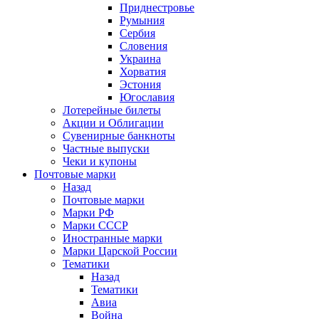
Приднестровье
Румыния
Сербия
Словения
Украина
Хорватия
Эстония
Югославия
Лотерейные билеты
Акции и Облигации
Сувенирные банкноты
Частные выпуски
Чеки и купоны
Почтовые марки
Назад
Почтовые марки
Марки РФ
Марки СССР
Иностранные марки
Марки Царской России
Тематики
Назад
Тематики
Авиа
Война