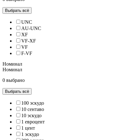
Выбрать всё
UNC
AU-UNC
XF
VF-XF
VF
F-VF
Номинал
Номинал
0 выбрано
Выбрать всё
100 эскудо
10 сентаво
10 эскудо
1 евроцент
1 цент
1 эскудо