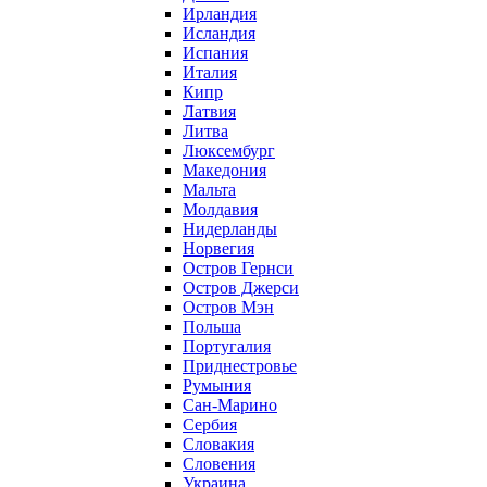
Ирландия
Исландия
Испания
Италия
Кипр
Латвия
Литва
Люксембург
Македония
Мальта
Молдавия
Нидерланды
Норвегия
Остров Гернси
Остров Джерси
Остров Мэн
Польша
Португалия
Приднестровье
Румыния
Сан-Марино
Сербия
Словакия
Словения
Украина