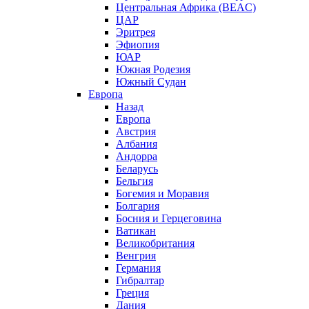
Центральная Африка (BEAC)
ЦАР
Эритрея
Эфиопия
ЮАР
Южная Родезия
Южный Судан
Европа
Назад
Европа
Австрия
Албания
Андорра
Беларусь
Бельгия
Богемия и Моравия
Болгария
Босния и Герцеговина
Ватикан
Великобритания
Венгрия
Германия
Гибралтар
Греция
Дания