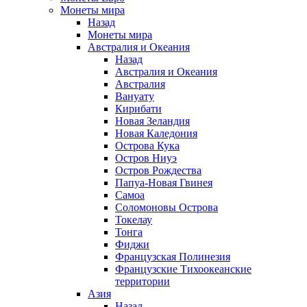
Монеты мира
Назад
Монеты мира
Австралия и Океания
Назад
Австралия и Океания
Австралия
Вануату
Кирибати
Новая Зеландия
Новая Каледония
Острова Кука
Остров Ниуэ
Остров Рождества
Папуа-Новая Гвинея
Самоа
Соломоновы Острова
Токелау
Тонга
Фиджи
Французская Полинезия
Французские Тихоокеанские
территории
Азия
Назад