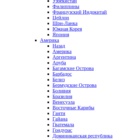
Узбекистан
Филиппины
Французский Индокитай
Цейлон
Шри-Ланка
Южная Корея
Япония
Америка
Назад
Америка
Аргентина
Аруба
Багамские Острова
Барбадос
Белиз
Бермудские Острова
Боливия
Бразилия
Венесуэла
Восточные Карибы
Гаити
Гайана
Гватемала
Гондурас
Доминиканская республика