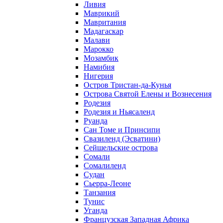
Ливия
Маврикий
Мавритания
Мадагаскар
Малави
Марокко
Мозамбик
Намибия
Нигерия
Остров Тристан-да-Кунья
Острова Святой Елены и Вознесения
Родезия
Родезия и Ньясаленд
Руанда
Сан Томе и Принсипи
Свазиленд (Эсватини)
Сейшельские острова
Сомали
Сомалиленд
Судан
Сьерра-Леоне
Танзания
Тунис
Уганда
Французская Западная Африка