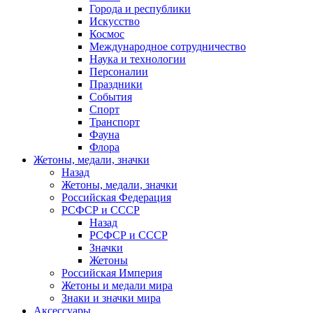
Города и республики
Искусство
Космос
Международное сотрудничество
Наука и технологии
Персоналии
Праздники
События
Спорт
Транспорт
Фауна
Флора
Жетоны, медали, значки
Назад
Жетоны, медали, значки
Российская Федерация
РСФСР и СССР
Назад
РСФСР и СССР
Значки
Жетоны
Российская Империя
Жетоны и медали мира
Знаки и значки мира
Аксессуары