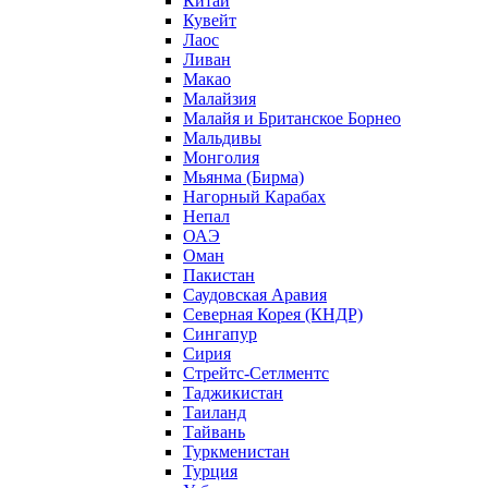
Китай
Кувейт
Лаос
Ливан
Макао
Малайзия
Малайя и Британское Борнео
Мальдивы
Монголия
Мьянма (Бирма)
Нагорный Карабах
Непал
ОАЭ
Оман
Пакистан
Саудовская Аравия
Северная Корея (КНДР)
Сингапур
Сирия
Стрейтс-Сетлментс
Таджикистан
Таиланд
Тайвань
Туркменистан
Турция