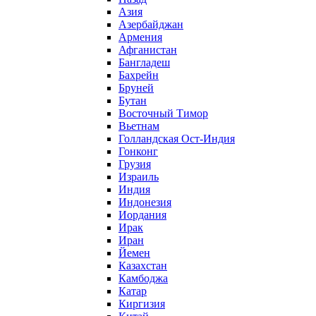
Азия
Азербайджан
Армения
Афганистан
Бангладеш
Бахрейн
Бруней
Бутан
Восточный Тимор
Вьетнам
Голландская Ост-Индия
Гонконг
Грузия
Израиль
Индия
Индонезия
Иордания
Ирак
Иран
Йемен
Казахстан
Камбоджа
Катар
Киргизия