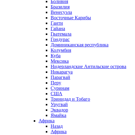
Боливия
Бразилия
Венесуэла
Восточные Карибы
Гаити
Гайана
Гватемала
Гондурас
Доминиканская республика
Колумбия
Куба
Мексика
Нидерландские Антильские острова
Никарагуа
Парагвай
Перу
Суринам
США
Тринидад и Тобаго
Уругвай
Эквадор
Ямайка
Африка
Назад
Африка