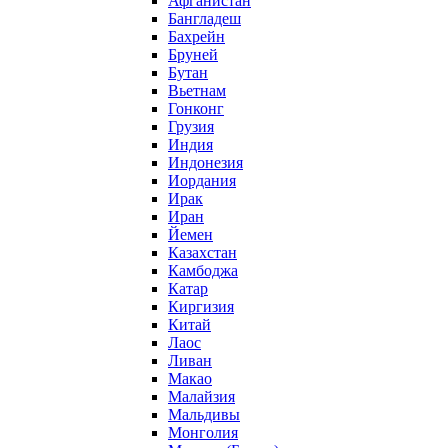
Афганистан
Бангладеш
Бахрейн
Бруней
Бутан
Вьетнам
Гонконг
Грузия
Индия
Индонезия
Иордания
Ирак
Иран
Йемен
Казахстан
Камбоджа
Катар
Киргизия
Китай
Лаос
Ливан
Макао
Малайзия
Мальдивы
Монголия