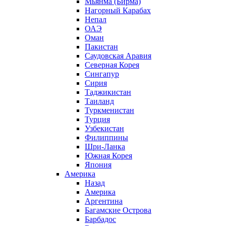
Мьянма (Бирма)
Нагорный Карабах
Непал
ОАЭ
Оман
Пакистан
Саудовская Аравия
Северная Корея
Сингапур
Сирия
Таджикистан
Таиланд
Туркменистан
Турция
Узбекистан
Филиппины
Шри-Ланка
Южная Корея
Япония
Америка
Назад
Америка
Аргентина
Багамские Острова
Барбадос