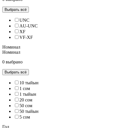
Выбрать всё
UNC
AU-UNC
XF
VF-XF
Номинал
Номинал
0 выбрано
Выбрать всё
10 тыйын
1 сом
1 тыйын
20 сом
50 сом
50 тыйын
5 сом
Год