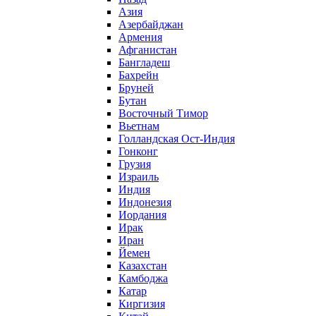
Азия
Азербайджан
Армения
Афганистан
Бангладеш
Бахрейн
Бруней
Бутан
Восточный Тимор
Вьетнам
Голландская Ост-Индия
Гонконг
Грузия
Израиль
Индия
Индонезия
Иордания
Ирак
Иран
Йемен
Казахстан
Камбоджа
Катар
Киргизия