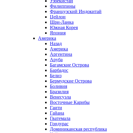
Узбекистан
Филиппины
Французский Индокитай
Цейлон
Шри-Ланка
Южная Корея
Япония
Америка
Назад
Америка
Аргентина
Аруба
Багамские Острова
Барбадос
Белиз
Бермудские Острова
Боливия
Бразилия
Венесуэла
Восточные Карибы
Гаити
Гайана
Гватемала
Гондурас
Доминиканская республика