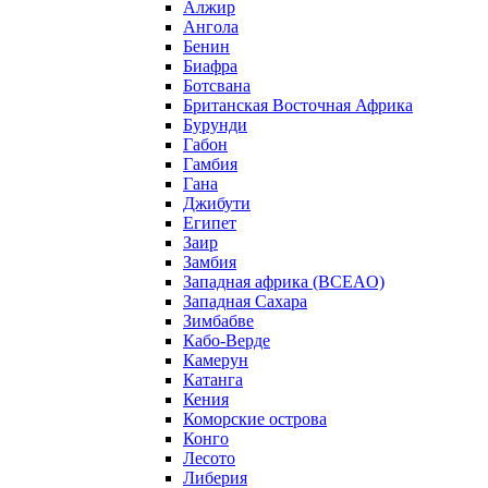
Алжир
Ангола
Бенин
Биафра
Ботсвана
Британская Восточная Африка
Бурунди
Габон
Гамбия
Гана
Джибути
Египет
Заир
Замбия
Западная африка (BCEAO)
Западная Сахара
Зимбабве
Кабо-Верде
Камерун
Катанга
Кения
Коморские острова
Конго
Лесото
Либерия