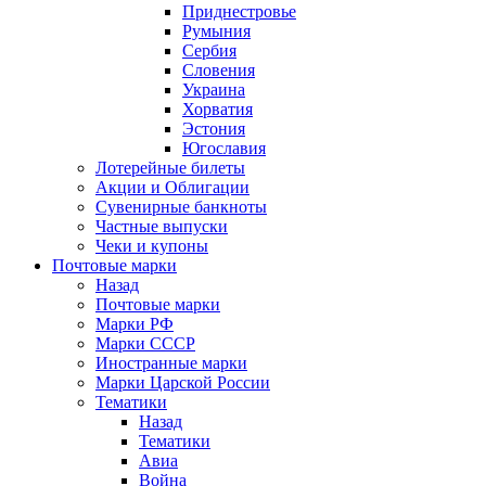
Приднестровье
Румыния
Сербия
Словения
Украина
Хорватия
Эстония
Югославия
Лотерейные билеты
Акции и Облигации
Сувенирные банкноты
Частные выпуски
Чеки и купоны
Почтовые марки
Назад
Почтовые марки
Марки РФ
Марки СССР
Иностранные марки
Марки Царской России
Тематики
Назад
Тематики
Авиа
Война