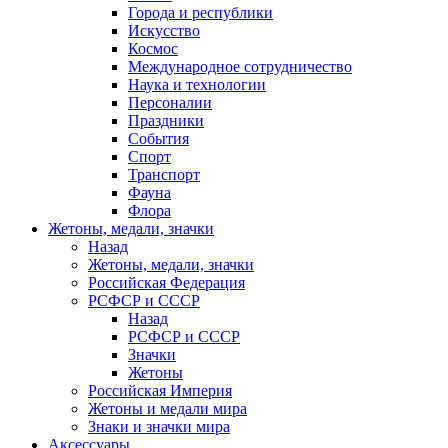
Города и республики
Искусство
Космос
Международное сотрудничество
Наука и технологии
Персоналии
Праздники
События
Спорт
Транспорт
Фауна
Флора
Жетоны, медали, значки
Назад
Жетоны, медали, значки
Российская Федерация
РСФСР и СССР
Назад
РСФСР и СССР
Значки
Жетоны
Российская Империя
Жетоны и медали мира
Знаки и значки мира
Аксессуары