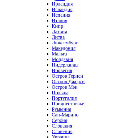
Ирландия
Исландия
Испания
Италия
Кипр
Латвия
Литва
Люксембург
Македония
Мальта
Молдавия
Нидерланды
Норвегия
Остров Гернси
Остров Джерси
Остров Мэн
Польша
Португалия
Приднестровье
Румыния
Сан-Марино
Сербия
Словакия
Словения
Украина