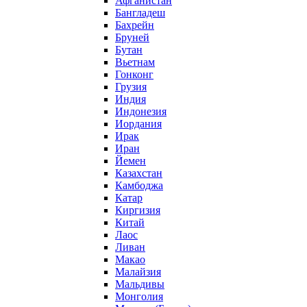
Афганистан
Бангладеш
Бахрейн
Бруней
Бутан
Вьетнам
Гонконг
Грузия
Индия
Индонезия
Иордания
Ирак
Иран
Йемен
Казахстан
Камбоджа
Катар
Киргизия
Китай
Лаос
Ливан
Макао
Малайзия
Мальдивы
Монголия