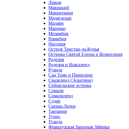
Ливия
Маврикий
Мавритания
Мадагаскар
Малави
Марокко
Мозамбик
Намибия
Нигерия
Остров Тристан-да-Кунья
Острова Святой Елены и Вознесения
Родезия
Родезия и Ньясаленд
Руанда
Сан Томе и Принсипи
Свазиленд (Эсватини)
Сейшельские острова
Сомали
Сомалиленд
Судан
Сьерра-Леоне
Танзания
Тунис
Уганда
Французская Западная Африка