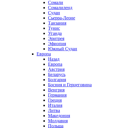
Сомали
Сомалиленд
Судан
Сьерра-Леоне
Танзания
Тунис
Уганда
Эритрея
Эфиопия
Южный Судан
Европа
Назад
Европа
Австрия
Беларусь
Болгария
Босния и Герцеговина
Венгрия
Германия
Греция
Италия
Литва
Македония
Молдавия
Польша