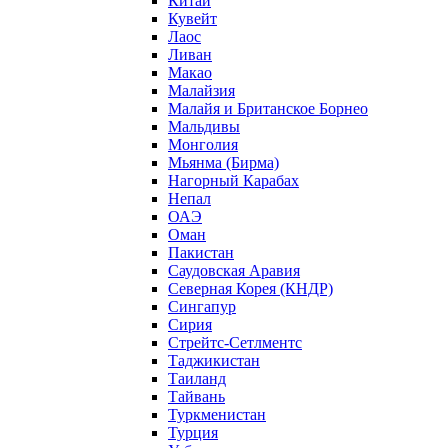
Китай
Кувейт
Лаос
Ливан
Макао
Малайзия
Малайя и Британское Борнео
Мальдивы
Монголия
Мьянма (Бирма)
Нагорный Карабах
Непал
ОАЭ
Оман
Пакистан
Саудовская Аравия
Северная Корея (КНДР)
Сингапур
Сирия
Стрейтс-Сетлментс
Таджикистан
Таиланд
Тайвань
Туркменистан
Турция