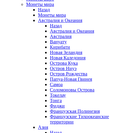
Монеты мира
Назад
Монеты мира
Австралия и Океания
Назад
Австралия и Океания
Австралия
Вануату
Кирибати
Новая Зеландия
Новая Каледония
Острова Кука
Остров Ниуэ
Остров Рождества
Папуа-Новая Гвинея
Самоа
Соломоновы Острова
Токелау
Тонга
Фиджи
Французская Полинезия
Французские Тихоокеанские
территории
Азия
Назад