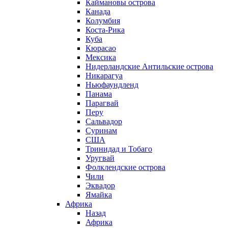
Каймановы острова
Канада
Колумбия
Коста-Рика
Куба
Кюрасао
Мексика
Нидерландские Антильские острова
Никарагуа
Ньюфаундленд
Панама
Парагвай
Перу
Сальвадор
Суринам
США
Тринидад и Тобаго
Уругвай
Фолклендские острова
Чили
Эквадор
Ямайка
Африка
Назад
Африка