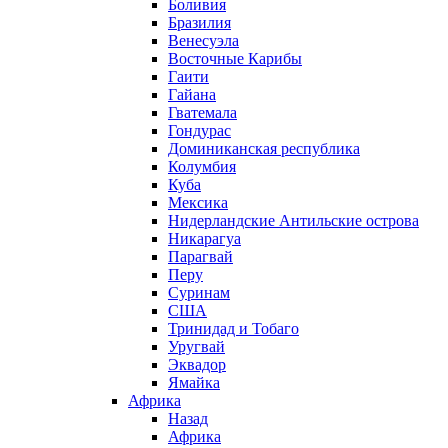
Боливия
Бразилия
Венесуэла
Восточные Карибы
Гаити
Гайана
Гватемала
Гондурас
Доминиканская республика
Колумбия
Куба
Мексика
Нидерландские Антильские острова
Никарагуа
Парагвай
Перу
Суринам
США
Тринидад и Тобаго
Уругвай
Эквадор
Ямайка
Африка
Назад
Африка