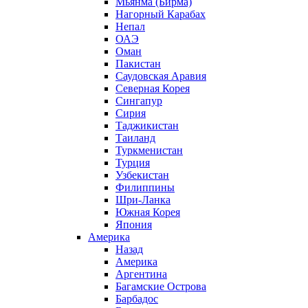
Мьянма (Бирма)
Нагорный Карабах
Непал
ОАЭ
Оман
Пакистан
Саудовская Аравия
Северная Корея
Сингапур
Сирия
Таджикистан
Таиланд
Туркменистан
Турция
Узбекистан
Филиппины
Шри-Ланка
Южная Корея
Япония
Америка
Назад
Америка
Аргентина
Багамские Острова
Барбадос