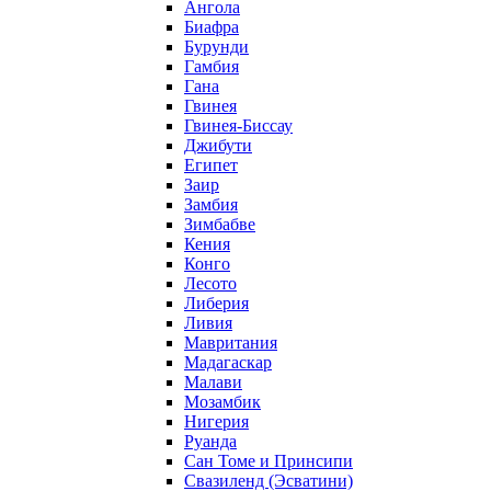
Ангола
Биафра
Бурунди
Гамбия
Гана
Гвинея
Гвинея-Биссау
Джибути
Египет
Заир
Замбия
Зимбабве
Кения
Конго
Лесото
Либерия
Ливия
Мавритания
Мадагаскар
Малави
Мозамбик
Нигерия
Руанда
Сан Томе и Принсипи
Свазиленд (Эсватини)