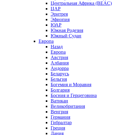
Центральная Африка (BEAC)
ЦАР
Эритрея
Эфиопия
ЮАР
Южная Родезия
Южный Судан
Европа
Назад
Европа
Австрия
Албания
Андорра
Беларусь
Бельгия
Богемия и Моравия
Болгария
Босния и Герцеговина
Ватикан
Великобритания
Венгрия
Германия
Гибралтар
Греция
Дания