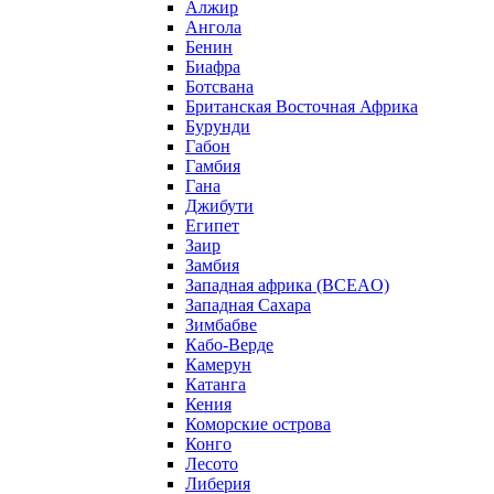
Алжир
Ангола
Бенин
Биафра
Ботсвана
Британская Восточная Африка
Бурунди
Габон
Гамбия
Гана
Джибути
Египет
Заир
Замбия
Западная африка (BCEAO)
Западная Сахара
Зимбабве
Кабо-Верде
Камерун
Катанга
Кения
Коморские острова
Конго
Лесото
Либерия