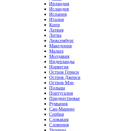
Ирландия
Исландия
Испания
Италия
Кипр
Латвия
Литва
Люксембург
Македония
Мальта
Молдавия
Нидерланды
Норвегия
Остров Гернси
Остров Джерси
Остров Мэн
Польша
Португалия
Приднестровье
Румыния
Сан-Марино
Сербия
Словакия
Словения
Украина