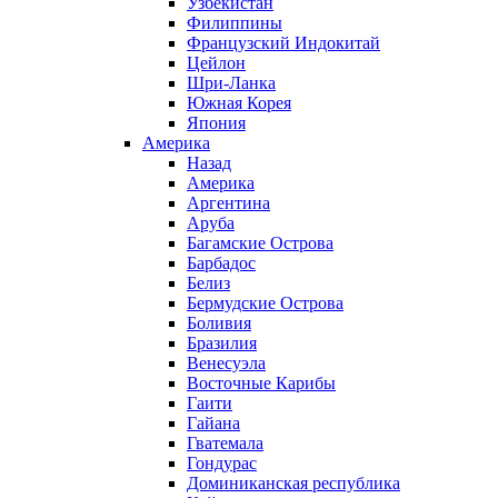
Узбекистан
Филиппины
Французский Индокитай
Цейлон
Шри-Ланка
Южная Корея
Япония
Америка
Назад
Америка
Аргентина
Аруба
Багамские Острова
Барбадос
Белиз
Бермудские Острова
Боливия
Бразилия
Венесуэла
Восточные Карибы
Гаити
Гайана
Гватемала
Гондурас
Доминиканская республика