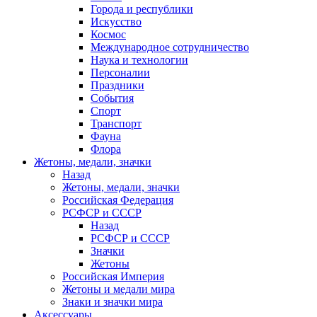
Города и республики
Искусство
Космос
Международное сотрудничество
Наука и технологии
Персоналии
Праздники
События
Спорт
Транспорт
Фауна
Флора
Жетоны, медали, значки
Назад
Жетоны, медали, значки
Российская Федерация
РСФСР и СССР
Назад
РСФСР и СССР
Значки
Жетоны
Российская Империя
Жетоны и медали мира
Знаки и значки мира
Аксессуары