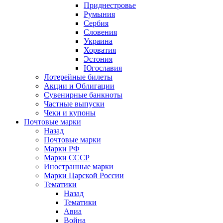
Приднестровье
Румыния
Сербия
Словения
Украина
Хорватия
Эстония
Югославия
Лотерейные билеты
Акции и Облигации
Сувенирные банкноты
Частные выпуски
Чеки и купоны
Почтовые марки
Назад
Почтовые марки
Марки РФ
Марки СССР
Иностранные марки
Марки Царской России
Тематики
Назад
Тематики
Авиа
Война