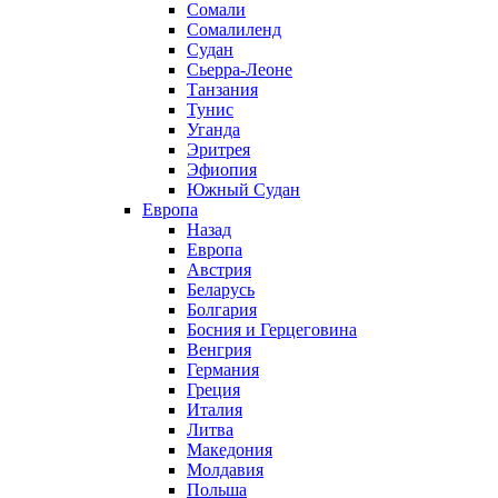
Сомали
Сомалиленд
Судан
Сьерра-Леоне
Танзания
Тунис
Уганда
Эритрея
Эфиопия
Южный Судан
Европа
Назад
Европа
Австрия
Беларусь
Болгария
Босния и Герцеговина
Венгрия
Германия
Греция
Италия
Литва
Македония
Молдавия
Польша