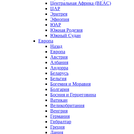
Центральная Африка (BEAC)
ЦАР
Эритрея
Эфиопия
ЮАР
Южная Родезия
Южный Судан
Европа
Назад
Европа
Австрия
Албания
Андорра
Беларусь
Бельгия
Богемия и Моравия
Болгария
Босния и Герцеговина
Ватикан
Великобритания
Венгрия
Германия
Гибралтар
Греция
Дания