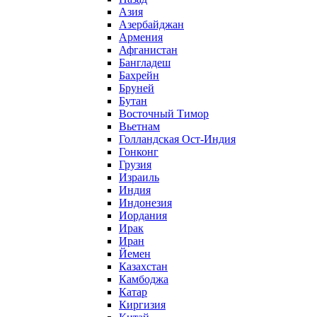
Азия
Азербайджан
Армения
Афганистан
Бангладеш
Бахрейн
Бруней
Бутан
Восточный Тимор
Вьетнам
Голландская Ост-Индия
Гонконг
Грузия
Израиль
Индия
Индонезия
Иордания
Ирак
Иран
Йемен
Казахстан
Камбоджа
Катар
Киргизия