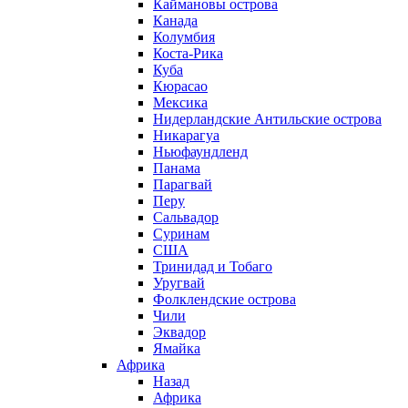
Каймановы острова
Канада
Колумбия
Коста-Рика
Куба
Кюрасао
Мексика
Нидерландские Антильские острова
Никарагуа
Ньюфаундленд
Панама
Парагвай
Перу
Сальвадор
Суринам
США
Тринидад и Тобаго
Уругвай
Фолклендские острова
Чили
Эквадор
Ямайка
Африка
Назад
Африка