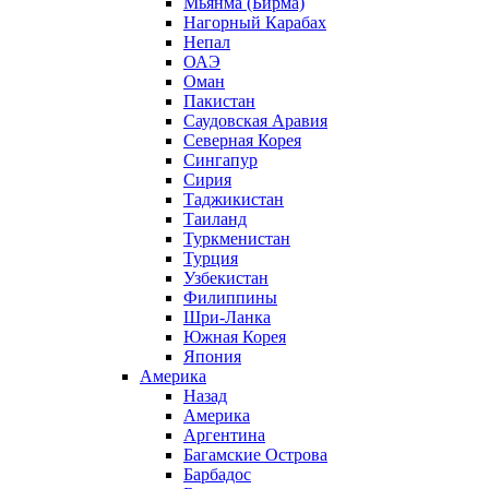
Мьянма (Бирма)
Нагорный Карабах
Непал
ОАЭ
Оман
Пакистан
Саудовская Аравия
Северная Корея
Сингапур
Сирия
Таджикистан
Таиланд
Туркменистан
Турция
Узбекистан
Филиппины
Шри-Ланка
Южная Корея
Япония
Америка
Назад
Америка
Аргентина
Багамские Острова
Барбадос