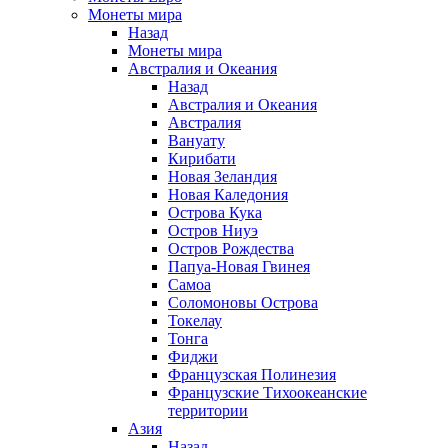
Монеты мира
Назад
Монеты мира
Австралия и Океания
Назад
Австралия и Океания
Австралия
Вануату
Кирибати
Новая Зеландия
Новая Каледония
Острова Кука
Остров Ниуэ
Остров Рождества
Папуа-Новая Гвинея
Самоа
Соломоновы Острова
Токелау
Тонга
Фиджи
Французская Полинезия
Французские Тихоокеанские
территории
Азия
Назад