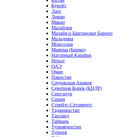
Китай
Кувейт
Лаос
Ливан
Макао
Малайзия
Малайя и Британское Борнео
Мальдивы
Монголия
Мьянма (Бирма)
Нагорный Карабах
Непал
ОАЭ
Оман
Пакистан
Саудовская Аравия
Северная Корея (КНДР)
Сингапур
Сирия
Стрейтс-Сетлментс
Таджикистан
Таиланд
Тайвань
Туркменистан
Турция