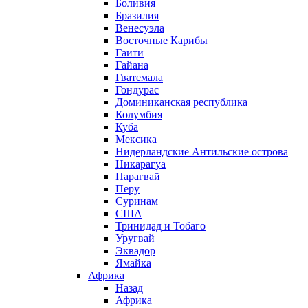
Боливия
Бразилия
Венесуэла
Восточные Карибы
Гаити
Гайана
Гватемала
Гондурас
Доминиканская республика
Колумбия
Куба
Мексика
Нидерландские Антильские острова
Никарагуа
Парагвай
Перу
Суринам
США
Тринидад и Тобаго
Уругвай
Эквадор
Ямайка
Африка
Назад
Африка