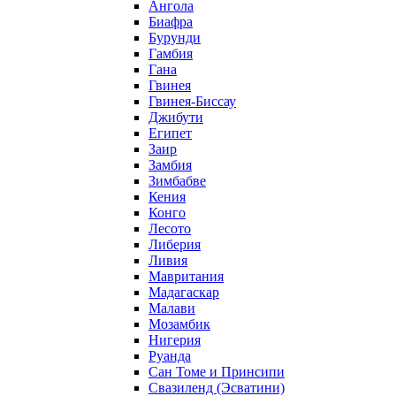
Ангола
Биафра
Бурунди
Гамбия
Гана
Гвинея
Гвинея-Биссау
Джибути
Египет
Заир
Замбия
Зимбабве
Кения
Конго
Лесото
Либерия
Ливия
Мавритания
Мадагаскар
Малави
Мозамбик
Нигерия
Руанда
Сан Томе и Принсипи
Свазиленд (Эсватини)