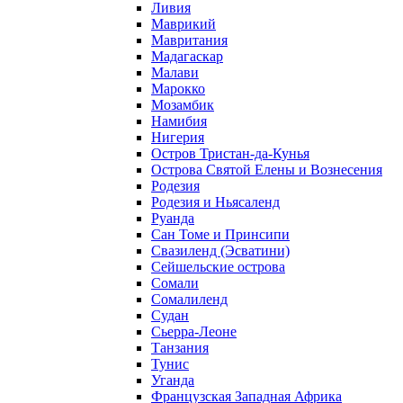
Ливия
Маврикий
Мавритания
Мадагаскар
Малави
Марокко
Мозамбик
Намибия
Нигерия
Остров Тристан-да-Кунья
Острова Святой Елены и Вознесения
Родезия
Родезия и Ньясаленд
Руанда
Сан Томе и Принсипи
Свазиленд (Эсватини)
Сейшельские острова
Сомали
Сомалиленд
Судан
Сьерра-Леоне
Танзания
Тунис
Уганда
Французская Западная Африка