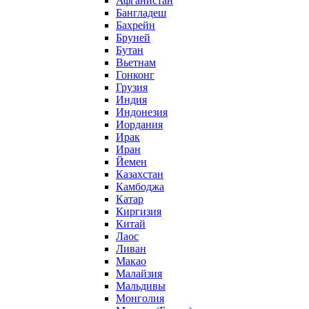
Афганистан
Бангладеш
Бахрейн
Бруней
Бутан
Вьетнам
Гонконг
Грузия
Индия
Индонезия
Иордания
Ирак
Иран
Йемен
Казахстан
Камбоджа
Катар
Киргизия
Китай
Лаос
Ливан
Макао
Малайзия
Мальдивы
Монголия