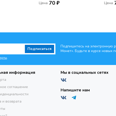
70 ₽
Цена
Цена
Подпишитесь на электронную р
Подписаться
Монет». Будьте
в курсе новых п
ерты
.
ьная информация
Мы в социальных сетях
ерта
кое соглашение
Напишите нам
фиденциальности
а и возврата
еты
каз?