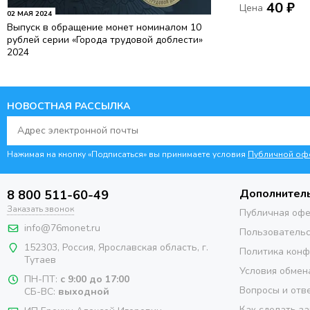
40 ₽
Цена
02 МАЯ 2024
Выпуск в обращение монет номиналом 10
рублей серии «Города трудовой доблести»
2024
НОВОСТНАЯ РАССЫЛКА
Нажимая на кнопку «Подписаться» вы принимаете условия
Публичной оф
Дополнител
8 800 511-60-49
Заказать звонок
Публичная оф
info@76monet.ru
Пользовательс
152303
,
Россия
,
Ярославская область
, г.
Политика кон
Тутаев
Условия обмен
ПН-ПТ:
с 9:00 до 17:00
Вопросы и отв
СБ-ВС:
выходной
Как сделать за