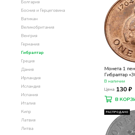
Болгария
Босния и Герцеговина
Ватикан
Великобритания
Венгрия
Германия
Гибралтар
Греция
Монета 1 пе
Дания
Гибралтар «3
Ирландия
Гибралтара»
В наличии
Исландия
130 ₽
Цена
Испания
В КОРЗ
Италия
Кипр
РАСПРОДАНО
Латвия
Литва