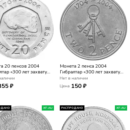
а 20 пенсов 2004
Монета 2 пенса 2004
лтар «300 лет захвату
Гибралтар «300 лет захвату
лтара»
Гибралтара»
наличии
Нет в наличии
355 ₽
150 ₽
Цена
ОДАНО
XF-AU
РАСПРОДАНО
XF-AU