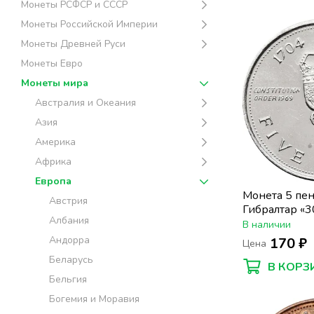
Монеты РСФСР и СССР
Монеты Российской Империи
Монеты Древней Руси
Монеты Евро
Монеты мира
Австралия и Океания
Азия
Америка
Африка
Европа
Монета 5 пе
Австрия
Гибралтар «3
Албания
Гибралтара»
В наличии
Андорра
170 ₽
Цена
Беларусь
В КОРЗ
Бельгия
Богемия и Моравия