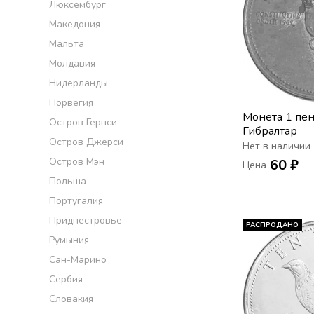
Люксембург
Македония
Мальта
Молдавия
Нидерланды
Норвегия
Монета 1 пе
Остров Гернси
Гибралтар
Остров Джерси
Нет в наличии
Остров Мэн
60 ₽
Цена
Польша
Португалия
Приднестровье
РАСПРОДАНО
Румыния
Сан-Марино
Сербия
Словакия