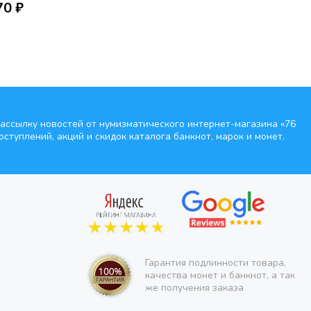
70 ₽
ассылку новостей от нумизматического интернет-магазина
«76
оступлений, акций и скидок каталога банкнот, марок и монет.
Гарантия подлинности товара,
качества монет и банкнот, а так
же получения заказа