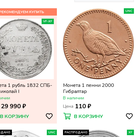
UNC
VF-XF
та 1 рубль 1832 СПБ-
Монета 1 пенни 2000
иколай I
Гибралтар
личии
В наличии
29 990 ₽
110 ₽
Цена
В КОРЗИНУ
В КОРЗИНУ
ОДАНО
UNC
РАСПРОДАНО
XF