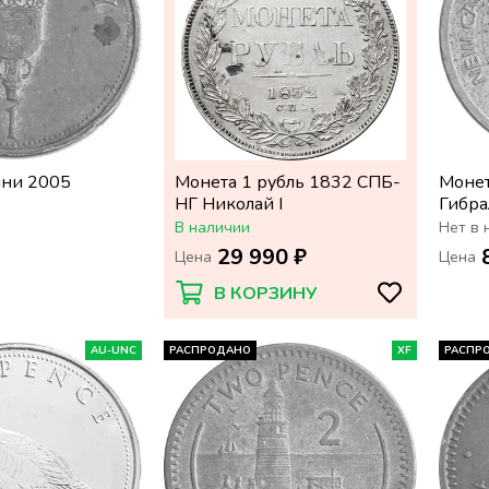
нни 2005
Монета 1 рубль 1832 СПБ-
Монет
НГ Николай I
Гибра
В наличии
Нет в 
29 990 ₽
Цена
Цена
В КОРЗИНУ
AU-UNC
РАСПРОДАНО
XF
РАСПР