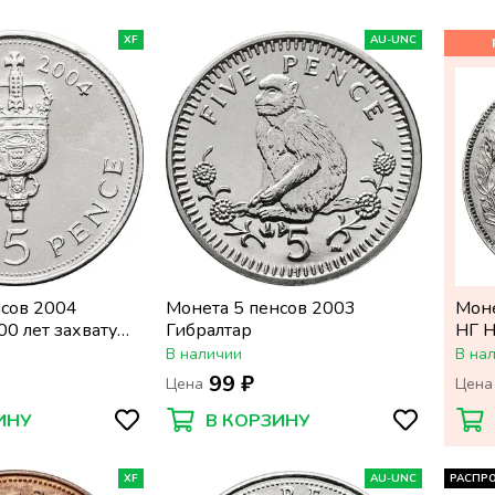
XF
AU-UNC
нсов 2004
Монета 5 пенсов 2003
Моне
00 лет захвату
Гибралтар
НГ Н
В наличии
В на
99 ₽
Цена
Цена
ИНУ
В КОРЗИНУ
XF
AU-UNC
РАСПР