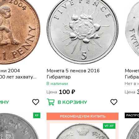
нни 2004
Монета 5 пенсов 2016
Монет
00 лет захвату
Гибралтар
Гибра
Гибра
В наличии
Нет в 
100 ₽
Цена
Цена
ИНУ
В КОРЗИНУ
XF
РАСПР
VF-XF