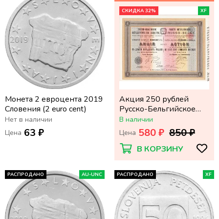
СКИДКА 32%
XF
Монета 2 евроцента 2019
Акция 250 рублей
Словения (2 euro cent)
Русско-Бельгийское
металлургическое
Нет в наличии
В наличии
общество 1900 года
63 ₽
580 ₽
850 ₽
Цена
Цена
В КОРЗИНУ
РАСПРОДАНО
AU-UNC
РАСПРОДАНО
XF