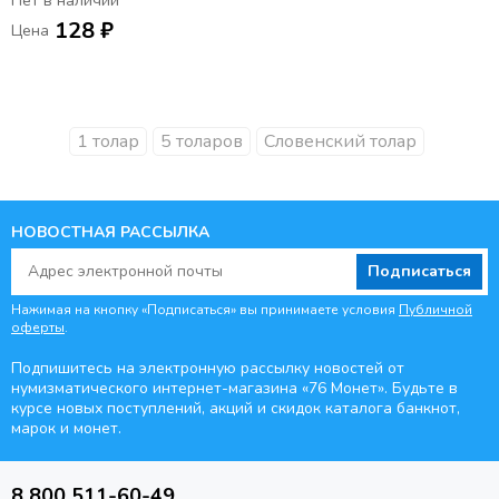
Нет в наличии
128 ₽
Цена
1 толар
5 толаров
Словенский толар
НОВОСТНАЯ РАССЫЛКА
Подписаться
Нажимая на кнопку «Подписаться» вы принимаете условия
Публичной
оферты
.
Подпишитесь на электронную рассылку новостей от
нумизматического интернет-магазина
«76 Монет». Будьте
в
курсе новых поступлений, акций и скидок каталога банкнот,
марок и монет.
8 800 511-60-49