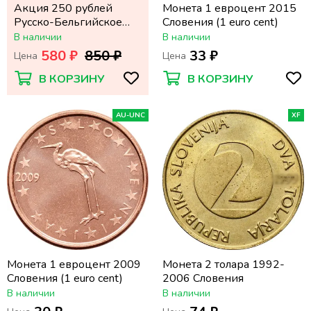
Акция 250 рублей
Монета 1 евроцент 2015
Русско-Бельгийское
Словения (1 euro cent)
металлургическое
В наличии
В наличии
общество 1900 года
580 ₽
850 ₽
33 ₽
Цена
Цена
В КОРЗИНУ
В КОРЗИНУ
AU-UNC
XF
Монета 1 евроцент 2009
Монета 2 толара 1992-
Словения (1 euro cent)
2006 Словения
В наличии
В наличии