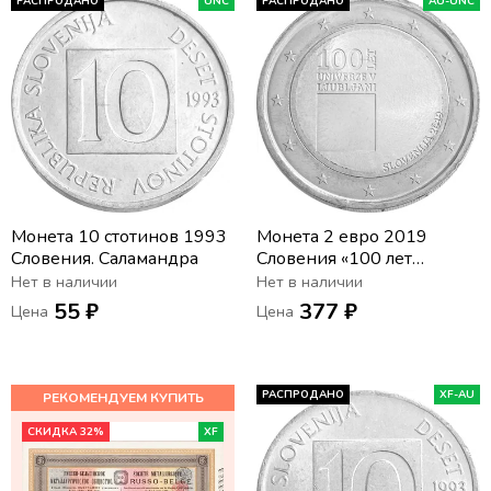
РАСПРОДАНО
UNC
РАСПРОДАНО
AU-UNC
Монета 10 стотинов 1993
Монета 2 евро 2019
Словения. Саламандра
Словения «100 лет
основанию Люблянского
Нет в наличии
Нет в наличии
университета»
55 ₽
377 ₽
Цена
Цена
РАСПРОДАНО
XF-AU
СКИДКА 32%
XF