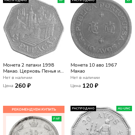
РАСПРОДАНО
XF
РАСПРОДАНО
XF
Монета 2 патаки 1998
Монета 10 аво 1967
Макао. Церковь Пенья и
Макао
Храм А-ма
Нет в наличии
Нет в наличии
260 ₽
120 ₽
Цена
Цена
РАСПРОДАНО
AU-UNC
F-VF