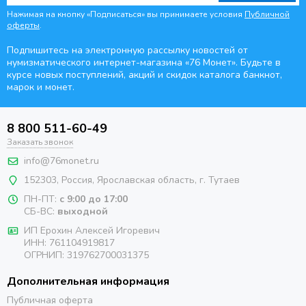
Нажимая на кнопку «Подписаться» вы принимаете условия
Публичной
оферты
.
Подпишитесь на электронную рассылку новостей от
нумизматического интернет-магазина
«76 Монет». Будьте
в
курсе новых поступлений, акций и скидок каталога банкнот,
марок и монет.
8 800 511-60-49
Заказать звонок
info@76monet.ru
152303
,
Россия
,
Ярославская область
, г. Тутаев
ПН-ПТ:
с 9:00 до 17:00
СБ-ВС:
выходной
ИП Ерохин Алексей Игоревич
ИНН: 761104919817
ОГРНИП: 319762700031375
Дополнительная информация
Публичная оферта