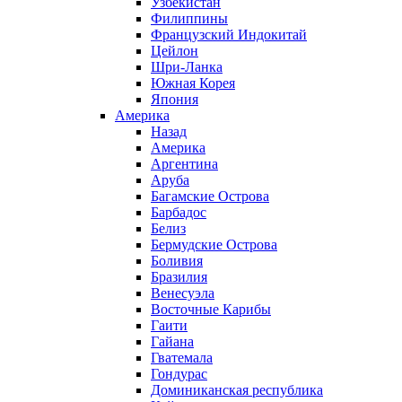
Узбекистан
Филиппины
Французский Индокитай
Цейлон
Шри-Ланка
Южная Корея
Япония
Америка
Назад
Америка
Аргентина
Аруба
Багамские Острова
Барбадос
Белиз
Бермудские Острова
Боливия
Бразилия
Венесуэла
Восточные Карибы
Гаити
Гайана
Гватемала
Гондурас
Доминиканская республика