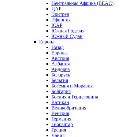
Центральная Африка (BEAC)
ЦАР
Эритрея
Эфиопия
ЮАР
Южная Родезия
Южный Судан
Европа
Назад
Европа
Австрия
Албания
Андорра
Беларусь
Бельгия
Богемия и Моравия
Болгария
Босния и Герцеговина
Ватикан
Великобритания
Венгрия
Германия
Гибралтар
Греция
Дания