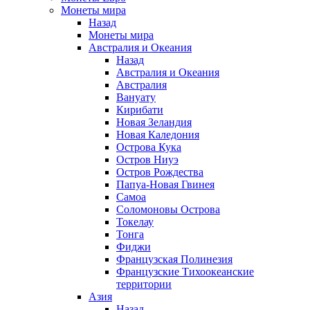
Монеты мира
Назад
Монеты мира
Австралия и Океания
Назад
Австралия и Океания
Австралия
Вануату
Кирибати
Новая Зеландия
Новая Каледония
Острова Кука
Остров Ниуэ
Остров Рождества
Папуа-Новая Гвинея
Самоа
Соломоновы Острова
Токелау
Тонга
Фиджи
Французская Полинезия
Французские Тихоокеанские
территории
Азия
Назад