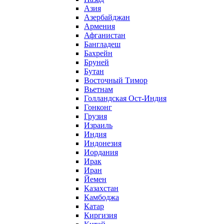
Азия
Азербайджан
Армения
Афганистан
Бангладеш
Бахрейн
Бруней
Бутан
Восточный Тимор
Вьетнам
Голландская Ост-Индия
Гонконг
Грузия
Израиль
Индия
Индонезия
Иордания
Ирак
Иран
Йемен
Казахстан
Камбоджа
Катар
Киргизия