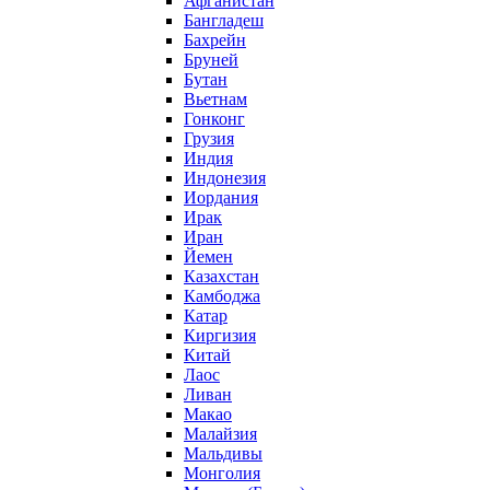
Афганистан
Бангладеш
Бахрейн
Бруней
Бутан
Вьетнам
Гонконг
Грузия
Индия
Индонезия
Иордания
Ирак
Иран
Йемен
Казахстан
Камбоджа
Катар
Киргизия
Китай
Лаос
Ливан
Макао
Малайзия
Мальдивы
Монголия