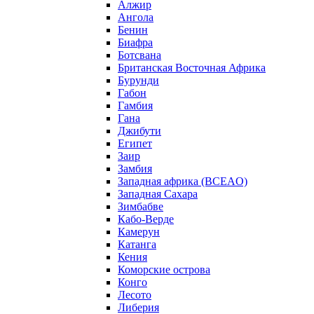
Алжир
Ангола
Бенин
Биафра
Ботсвана
Британская Восточная Африка
Бурунди
Габон
Гамбия
Гана
Джибути
Египет
Заир
Замбия
Западная африка (BCEAO)
Западная Сахара
Зимбабве
Кабо-Верде
Камерун
Катанга
Кения
Коморские острова
Конго
Лесото
Либерия