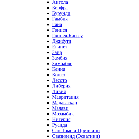
Ангола
Биафра
Бурунди
Гамбия
Гана
Гвинея
Гвинея-Биссау
Джибути
Египет
Заир
Замбия
Зимбабве
Кения
Конго
Лесото
Либерия
Ливия
Мавритания
Мадагаскар
Малави
Мозамбик
Нигерия
Руанда
Сан Томе и Принсипи
Свазиленд (Эсватини)