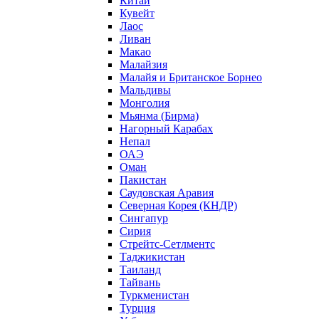
Китай
Кувейт
Лаос
Ливан
Макао
Малайзия
Малайя и Британское Борнео
Мальдивы
Монголия
Мьянма (Бирма)
Нагорный Карабах
Непал
ОАЭ
Оман
Пакистан
Саудовская Аравия
Северная Корея (КНДР)
Сингапур
Сирия
Стрейтс-Сетлментс
Таджикистан
Таиланд
Тайвань
Туркменистан
Турция