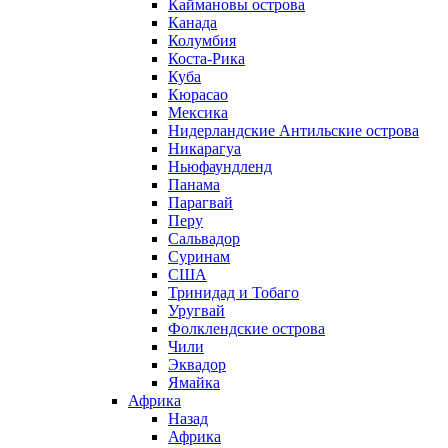
Каймановы острова
Канада
Колумбия
Коста-Рика
Куба
Кюрасао
Мексика
Нидерландские Антильские острова
Никарагуа
Ньюфаундленд
Панама
Парагвай
Перу
Сальвадор
Суринам
США
Тринидад и Тобаго
Уругвай
Фолклендские острова
Чили
Эквадор
Ямайка
Африка
Назад
Африка