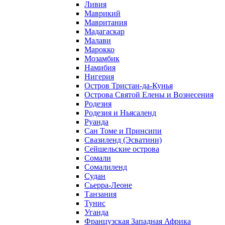
Ливия
Маврикий
Мавритания
Мадагаскар
Малави
Марокко
Мозамбик
Намибия
Нигерия
Остров Тристан-да-Кунья
Острова Святой Елены и Вознесения
Родезия
Родезия и Ньясаленд
Руанда
Сан Томе и Принсипи
Свазиленд (Эсватини)
Сейшельские острова
Сомали
Сомалиленд
Судан
Сьерра-Леоне
Танзания
Тунис
Уганда
Французская Западная Африка