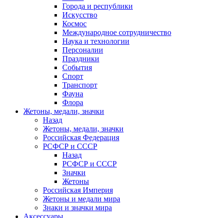
Города и республики
Искусство
Космос
Международное сотрудничество
Наука и технологии
Персоналии
Праздники
События
Спорт
Транспорт
Фауна
Флора
Жетоны, медали, значки
Назад
Жетоны, медали, значки
Российская Федерация
РСФСР и СССР
Назад
РСФСР и СССР
Значки
Жетоны
Российская Империя
Жетоны и медали мира
Знаки и значки мира
Аксессуары