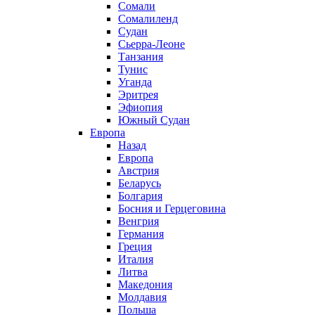
Сомали
Сомалиленд
Судан
Сьерра-Леоне
Танзания
Тунис
Уганда
Эритрея
Эфиопия
Южный Судан
Европа
Назад
Европа
Австрия
Беларусь
Болгария
Босния и Герцеговина
Венгрия
Германия
Греция
Италия
Литва
Македония
Молдавия
Польша