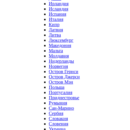
Ирландия
Исландия
Испания
Италия
Кипр
Латвия
Литва
Люксембург
Македония
Мальта
Молдавия
Нидерланды
Норвегия
Остров Гернси
Остров Джерси
Остров Мэн
Польша
Португалия
Приднестровье
Румыния
Сан-Марино
Сербия
Словакия
Словения
Украина