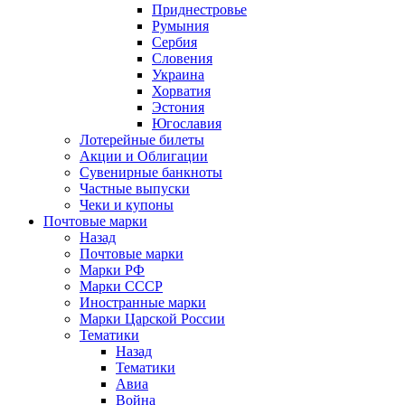
Приднестровье
Румыния
Сербия
Словения
Украина
Хорватия
Эстония
Югославия
Лотерейные билеты
Акции и Облигации
Сувенирные банкноты
Частные выпуски
Чеки и купоны
Почтовые марки
Назад
Почтовые марки
Марки РФ
Марки СССР
Иностранные марки
Марки Царской России
Тематики
Назад
Тематики
Авиа
Война