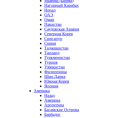
Мьянма (Бирма)
Нагорный Карабах
Непал
ОАЭ
Оман
Пакистан
Саудовская Аравия
Северная Корея
Сингапур
Сирия
Таджикистан
Таиланд
Туркменистан
Турция
Узбекистан
Филиппины
Шри-Ланка
Южная Корея
Япония
Америка
Назад
Америка
Аргентина
Багамские Острова
Барбадос