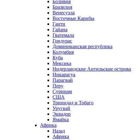
Боливия
Бразилия
Венесуэла
Восточные Карибы
Гаити
Гайана
Гватемала
Гондурас
Доминиканская республика
Колумбия
Куба
Мексика
Нидерландские Антильские острова
Никарагуа
Парагвай
Перу
Суринам
США
Тринидад и Тобаго
Уругвай
Эквадор
Ямайка
Африка
Назад
Африка