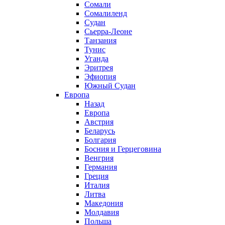
Сомали
Сомалиленд
Судан
Сьерра-Леоне
Танзания
Тунис
Уганда
Эритрея
Эфиопия
Южный Судан
Европа
Назад
Европа
Австрия
Беларусь
Болгария
Босния и Герцеговина
Венгрия
Германия
Греция
Италия
Литва
Македония
Молдавия
Польша