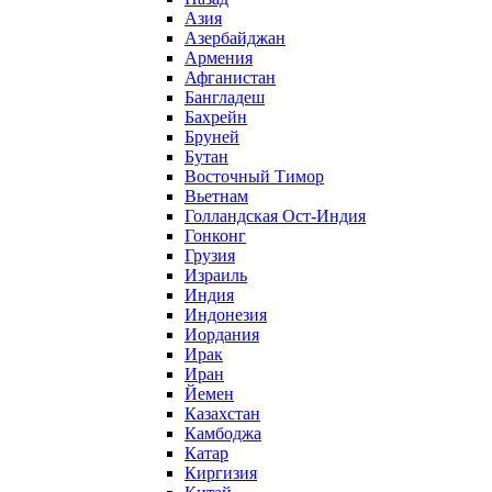
Азия
Азербайджан
Армения
Афганистан
Бангладеш
Бахрейн
Бруней
Бутан
Восточный Тимор
Вьетнам
Голландская Ост-Индия
Гонконг
Грузия
Израиль
Индия
Индонезия
Иордания
Ирак
Иран
Йемен
Казахстан
Камбоджа
Катар
Киргизия