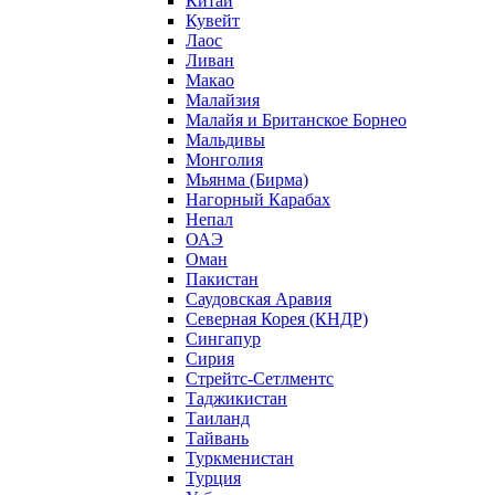
Китай
Кувейт
Лаос
Ливан
Макао
Малайзия
Малайя и Британское Борнео
Мальдивы
Монголия
Мьянма (Бирма)
Нагорный Карабах
Непал
ОАЭ
Оман
Пакистан
Саудовская Аравия
Северная Корея (КНДР)
Сингапур
Сирия
Стрейтс-Сетлментс
Таджикистан
Таиланд
Тайвань
Туркменистан
Турция