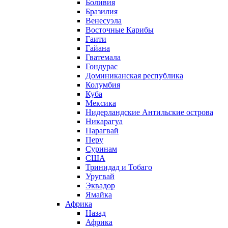
Боливия
Бразилия
Венесуэла
Восточные Карибы
Гаити
Гайана
Гватемала
Гондурас
Доминиканская республика
Колумбия
Куба
Мексика
Нидерландские Антильские острова
Никарагуа
Парагвай
Перу
Суринам
США
Тринидад и Тобаго
Уругвай
Эквадор
Ямайка
Африка
Назад
Африка