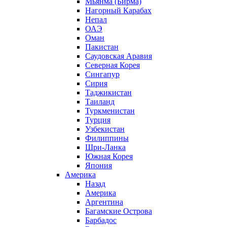
Мьянма (Бирма)
Нагорный Карабах
Непал
ОАЭ
Оман
Пакистан
Саудовская Аравия
Северная Корея
Сингапур
Сирия
Таджикистан
Таиланд
Туркменистан
Турция
Узбекистан
Филиппины
Шри-Ланка
Южная Корея
Япония
Америка
Назад
Америка
Аргентина
Багамские Острова
Барбадос