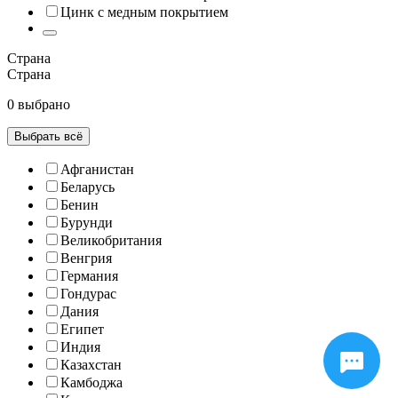
Цинк с медным покрытием
Страна
Страна
0 выбрано
Выбрать всё
Афганистан
Беларусь
Бенин
Бурунди
Великобритания
Венгрия
Германия
Гондурас
Дания
Египет
Индия
Казахстан
Камбоджа