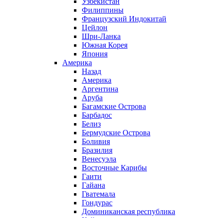
Узбекистан
Филиппины
Французский Индокитай
Цейлон
Шри-Ланка
Южная Корея
Япония
Америка
Назад
Америка
Аргентина
Аруба
Багамские Острова
Барбадос
Белиз
Бермудские Острова
Боливия
Бразилия
Венесуэла
Восточные Карибы
Гаити
Гайана
Гватемала
Гондурас
Доминиканская республика