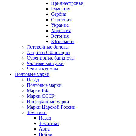
Приднестровье
Румыния
Сербия
Словения
Украина
Хорватия
Эстония
Югославия
Лотерейные билеты
Акции и Облигации
Сувенирные банкноты
Частные выпуски
Чеки и купоны
Почтовые марки
Назад
Почтовые марки
Марки РФ
Марки СССР
Иностранные марки
Марки Царской России
Тематики
Назад
Тематики
Авиа
Война