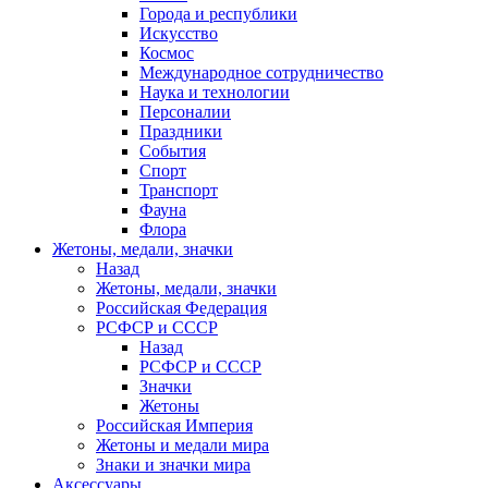
Города и республики
Искусство
Космос
Международное сотрудничество
Наука и технологии
Персоналии
Праздники
События
Спорт
Транспорт
Фауна
Флора
Жетоны, медали, значки
Назад
Жетоны, медали, значки
Российская Федерация
РСФСР и СССР
Назад
РСФСР и СССР
Значки
Жетоны
Российская Империя
Жетоны и медали мира
Знаки и значки мира
Аксессуары