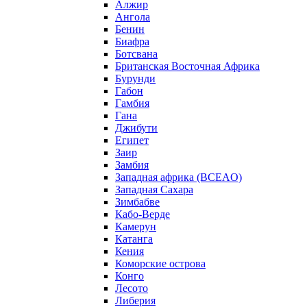
Алжир
Ангола
Бенин
Биафра
Ботсвана
Британская Восточная Африка
Бурунди
Габон
Гамбия
Гана
Джибути
Египет
Заир
Замбия
Западная африка (BCEAO)
Западная Сахара
Зимбабве
Кабо-Верде
Камерун
Катанга
Кения
Коморские острова
Конго
Лесото
Либерия