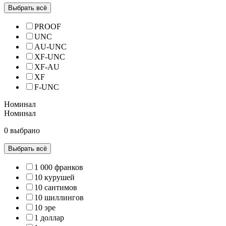
Выбрать всё
PROOF
UNC
AU-UNC
XF-UNC
XF-AU
XF
F-UNC
Номинал
Номинал
0 выбрано
Выбрать всё
1 000 франков
10 курушей
10 сантимов
10 шиллингов
10 эре
1 доллар