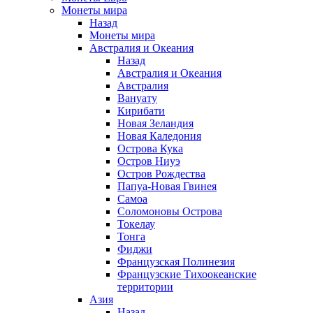
Монеты мира
Назад
Монеты мира
Австралия и Океания
Назад
Австралия и Океания
Австралия
Вануату
Кирибати
Новая Зеландия
Новая Каледония
Острова Кука
Остров Ниуэ
Остров Рождества
Папуа-Новая Гвинея
Самоа
Соломоновы Острова
Токелау
Тонга
Фиджи
Французская Полинезия
Французские Тихоокеанские
территории
Азия
Назад