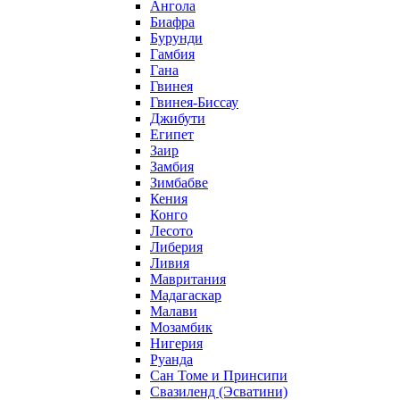
Ангола
Биафра
Бурунди
Гамбия
Гана
Гвинея
Гвинея-Биссау
Джибути
Египет
Заир
Замбия
Зимбабве
Кения
Конго
Лесото
Либерия
Ливия
Мавритания
Мадагаскар
Малави
Мозамбик
Нигерия
Руанда
Сан Томе и Принсипи
Свазиленд (Эсватини)