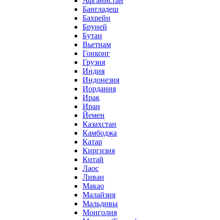
Афганистан
Бангладеш
Бахрейн
Бруней
Бутан
Вьетнам
Гонконг
Грузия
Индия
Индонезия
Иордания
Ирак
Иран
Йемен
Казахстан
Камбоджа
Катар
Киргизия
Китай
Лаос
Ливан
Макао
Малайзия
Мальдивы
Монголия