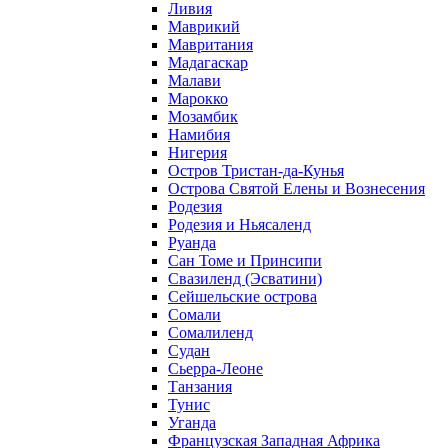
Ливия
Маврикий
Мавритания
Мадагаскар
Малави
Марокко
Мозамбик
Намибия
Нигерия
Остров Тристан-да-Кунья
Острова Святой Елены и Вознесения
Родезия
Родезия и Ньясаленд
Руанда
Сан Томе и Принсипи
Свазиленд (Эсватини)
Сейшельские острова
Сомали
Сомалиленд
Судан
Сьерра-Леоне
Танзания
Тунис
Уганда
Французская Западная Африка