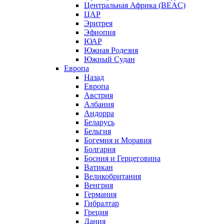
Центральная Африка (BEAC)
ЦАР
Эритрея
Эфиопия
ЮАР
Южная Родезия
Южный Судан
Европа
Назад
Европа
Австрия
Албания
Андорра
Беларусь
Бельгия
Богемия и Моравия
Болгария
Босния и Герцеговина
Ватикан
Великобритания
Венгрия
Германия
Гибралтар
Греция
Дания