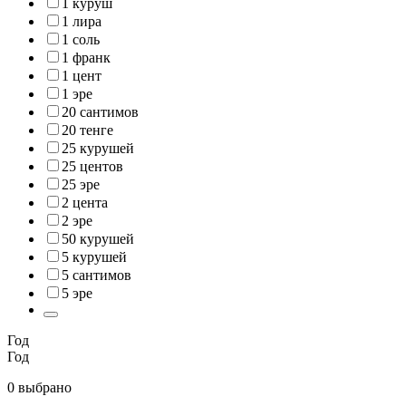
1 куруш
1 лира
1 соль
1 франк
1 цент
1 эре
20 сантимов
20 тенге
25 курушей
25 центов
25 эре
2 цента
2 эре
50 курушей
5 курушей
5 сантимов
5 эре
Год
Год
0 выбрано