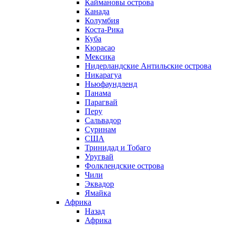
Каймановы острова
Канада
Колумбия
Коста-Рика
Куба
Кюрасао
Мексика
Нидерландские Антильские острова
Никарагуа
Ньюфаундленд
Панама
Парагвай
Перу
Сальвадор
Суринам
США
Тринидад и Тобаго
Уругвай
Фолклендские острова
Чили
Эквадор
Ямайка
Африка
Назад
Африка