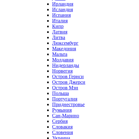
Ирландия
Исландия
Испания
Италия
Кипр
Латвия
Литва
Люксембург
Македония
Мальта
Молдавия
Нидерланды
Норвегия
Остров Гернси
Остров Джерси
Остров Мэн
Польша
Португалия
Приднестровье
Румыния
Сан-Марино
Сербия
Словакия
Словения
Украина