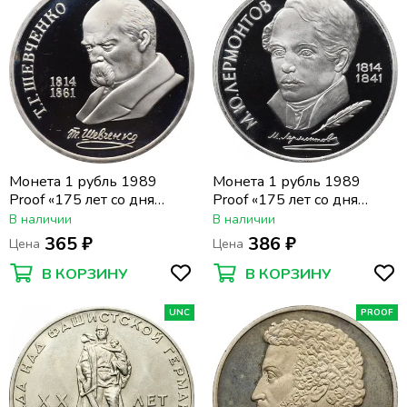
Монета 1 рубль 1989
Монета 1 рубль 1989
Proof «175 лет со дня
Proof «175 лет со дня
рождения Т.Г. Шевченко»
рождения поэта М.Ю.
В наличии
В наличии
капсула
Лермонтова» капсула
365 ₽
386 ₽
Цена
Цена
В КОРЗИНУ
В КОРЗИНУ
UNC
PROOF