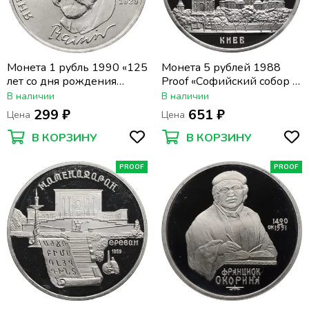
Монета 1 рубль 1990 «125
Монета 5 рублей 1988
лет со дня рождения
Proof «Софийский собор в
латышского писателя
Киеве» капсула
В наличии
В наличии
Яниса Райниса»
299 ₽
651 ₽
Цена
Цена
В КОРЗИНУ
В КОРЗИНУ
PROOF
PROOF