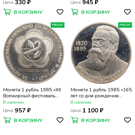
330 ₽
945 ₽
Цена
Цена
В КОРЗИНУ
В КОРЗИНУ
PROOF
PROOF
Монета 1 рубль 1985 «XII
Монета 1 рубль 1985 «165
Всемирный фестиваль
лет со дня рождения
молодежи и студентов»
Фридриха Энгельса»
В наличии
В наличии
(Новодел) капсула
(Новодел) капсула
957 ₽
1 100 ₽
Цена
Цена
В КОРЗИНУ
В КОРЗИНУ