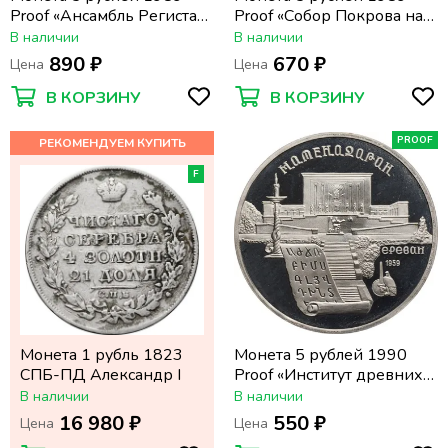
Proof «Ансамбль Регистан
Proof «Собор Покрова на
в Самарканде» капсула
Рву в Москве
В наличии
В наличии
(Покровский собор)»
890 ₽
670 ₽
Цена
Цена
капсула
В КОРЗИНУ
В КОРЗИНУ
PROOF
F
Монета 1 рубль 1823
Монета 5 рублей 1990
СПБ-ПД Александр I
Proof «Институт древних
рукописей Матенадаран в
В наличии
В наличии
Ереване» капсула
16 980 ₽
550 ₽
Цена
Цена