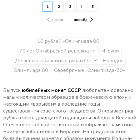
1
2
3
4
5
назад
вперёд
10 рублей «Олимпиада 80»
70 лет Октябрьской революции
«Пруф»
Дешёвые юбилейные рубли СССР
Новодел
Олимпиада 80
Серебряные «Олимпиада-80»
Выпуск
юбилейных монет СССР
любопытен довольно
малым количеством образцов в брежневскую эпоху и
настоящим «взрывом» в последние годы
существования советского государства. Открывает ряд
рубль в честь двадцатой годовщины победы в Великой
Отечественной войне, который изображает памятник
Воину-освободителю в Берлине. На тридцатилетие
была выпущена монета с образом монумента Родина-