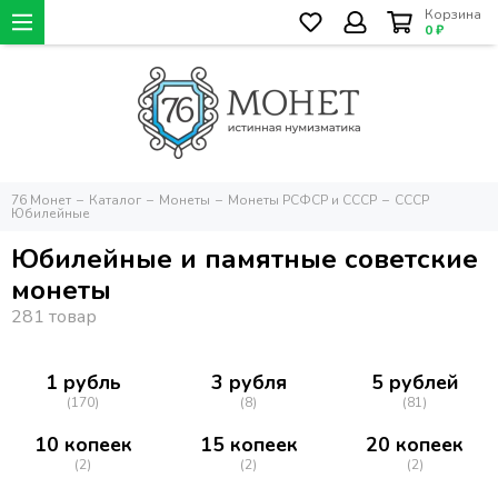
Корзина
0 ₽
76 Монет
Каталог
Монеты
Монеты РСФСР и СССР
СССР
Юбилейные
Юбилейные и памятные советские
монеты
1 рубль
3 рубля
5 рублей
(170)
(8)
(81)
10 копеек
15 копеек
20 копеек
(2)
(2)
(2)