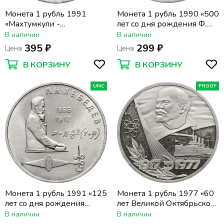
Монета 1 рубль 1991
Монета 1 рубль 1990 «500
«Махтумкули -
лет со дня рождения Ф.
туркменский поэт и
Скорины»
В наличии
В наличии
мыслитель»
395 ₽
299 ₽
Цена
Цена
В КОРЗИНУ
В КОРЗИНУ
UNC
PROOF
Монета 1 рубль 1991 «125
Монета 1 рубль 1977 «60
лет со дня рождения
лет Великой Октябрьской
физика П.Н. Лебедева»
революции» (Новодел)
В наличии
В наличии