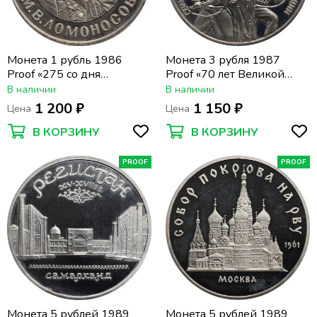
Монета 1 рубль 1986
Монета 3 рубля 1987
Proof «275 со дня
Proof «70 лет Великой
рождения М.В.
Октябрьской революции»
В наличии
В наличии
Ломоносова» (Новодел)
капсула
1 200 ₽
1 150 ₽
Цена
Цена
капсула
В КОРЗИНУ
В КОРЗИНУ
PROOF
PROOF
Монета 5 рублей 1989
Монета 5 рублей 1989