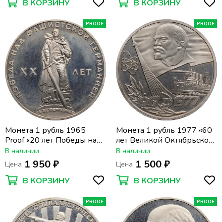
В КОРЗИНУ
В КОРЗИНУ
PROOF
PROOF
Монета 1 рубль 1965
Монета 1 рубль 1977 «60
Proof «20 лет Победы над
лет Великой Октябрьской
фашистской Германией в
революции» (Новодел)
В наличии
В наличии
Великой Отечественной
капсула
1 950 ₽
1 500 ₽
Цена
Цена
войне»,(Новодел)
В КОРЗИНУ
В КОРЗИНУ
PROOF
PROOF