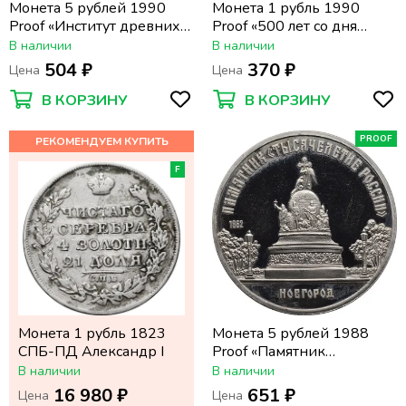
Монета 5 рублей 1990
Монета 1 рубль 1990
Proof «Институт древних
Proof «500 лет со дня
рукописей Матенадаран в
рождения Ф. Скорины»
В наличии
В наличии
Ереване»
капсула
504 ₽
370 ₽
Цена
Цена
В КОРЗИНУ
В КОРЗИНУ
PROOF
F
Монета 1 рубль 1823
Монета 5 рублей 1988
СПБ-ПД Александр I
Proof «Памятник
Тысячелетие России в
В наличии
В наличии
Новгороде»
16 980 ₽
651 ₽
Цена
Цена