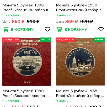
Монета 5 рублей 1990
Монета 5 рублей 1990
Proof «Успенский собор в
Proof «Успенский собор в
Москве» в футляре
Москве» в футляре
В наличии
В наличии
Госбанка СССР
Госбанка СССР
860 ₽
910 ₽
869 ₽
920 ₽
Цена
Цена
В КОРЗИНУ
В КОРЗИНУ
СКИДКА 5%
PROOF
СКИДКА 12%
PROOF
Монета 5 рублей 1990
Монета 5 рублей 1988
Proof «Большой дворец в
Proof «Софийский собор в
Петродворце» в футляре
Киеве» в футляре
В наличии
В наличии
Госбанка СССР
Госбанка СССР