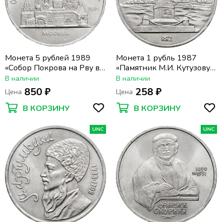
Монета 5 рублей 1989
Монета 1 рубль 1987
«Собор Покрова на Рву в
«Памятник М.И. Кутузову
Москве (Покровский
(Бородино, Обелиск)»
В наличии
В наличии
собор)»
850 ₽
258 ₽
Цена
Цена
В КОРЗИНУ
В КОРЗИНУ
UNC
UNC