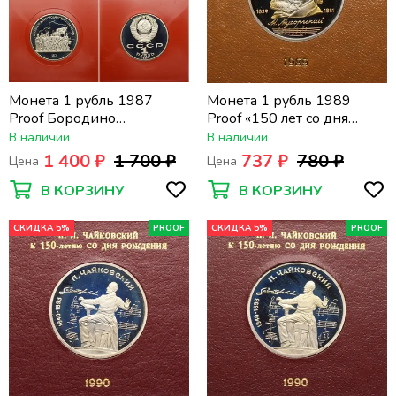
Монета 1 рубль 1987
Монета 1 рубль 1989
Proof Бородино
Proof «150 лет со дня
(Ополченцы и обелиск - 2
рождения композитора
В наличии
В наличии
монеты) в футлярах
М.П. Мусоргского» в
1 400 ₽
1 700 ₽
737 ₽
780 ₽
Цена
Цена
Госбанка СССР
футляре Госбанка СССР
В КОРЗИНУ
В КОРЗИНУ
СКИДКА 5%
PROOF
СКИДКА 5%
PROOF