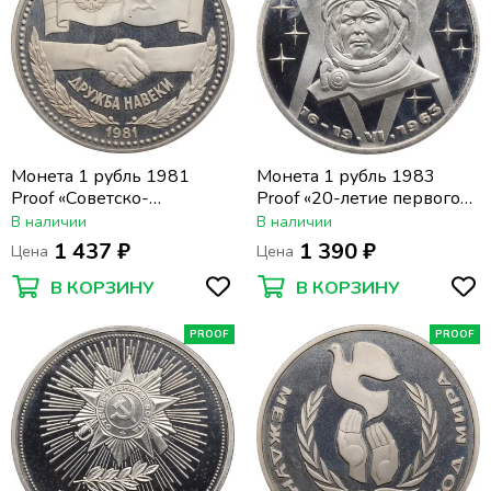
Монета 1 рубль 1981
Монета 1 рубль 1983
Proof «Советско-
Proof «20-летие первого
болгарская дружба,
полета в космос женщины
В наличии
В наличии
Дружба навеки»
- гражданки СССР В. В.
1 437 ₽
1 390 ₽
Цена
Цена
(Новодел) капсула
Терешковой» в запайке
(Новодел) капсула
В КОРЗИНУ
В КОРЗИНУ
PROOF
PROOF