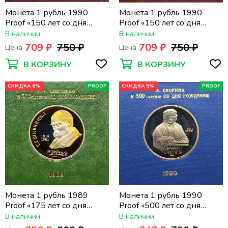
Монета 1 рубль 1990
Монета 1 рубль 1990
Proof «150 лет со дня
Proof «150 лет со дня
рождения композитора
рождения композитора
В наличии
В наличии
П.И. Чайковского» в
П.И. Чайковского» в
709 ₽
750 ₽
709 ₽
750 ₽
Цена
Цена
футляре Госбанка СССР
футляре Госбанка СССР
В КОРЗИНУ
В КОРЗИНУ
СКИДКА 6%
PROOF
СКИДКА 5%
PROOF
Монета 1 рубль 1989
Монета 1 рубль 1990
Proof «175 лет со дня
Proof «500 лет со дня
рождения Т.Г. Шевченко»
рождения Ф. Скорины» в
В наличии
В наличии
в футляре Госбанка СССР
футляре Госбанка СССР