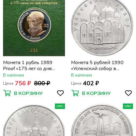
Монета 1 рубль 1989
Монета 5 рублей 1990
Proof «175 лет со дня
«Успенский собор в
рождения поэта М.Ю.
Москве»
В наличии
В наличии
Лермонтова» в футляре
756 ₽
800 ₽
402 ₽
Цена
Цена
Госбанка СССР
В КОРЗИНУ
В КОРЗИНУ
UNC
UNC