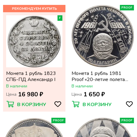
PROOF
F
Монета 1 рубль 1823
Монета 1 рубль 1981
СПБ-ПД Александр I
Proof «20-летие полета
Гагарина в космос»
В наличии
В наличии
(Новодел) капсула
16 980 ₽
1 650 ₽
Цена
Цена
В КОРЗИНУ
В КОРЗИНУ
PROOF
PROOF