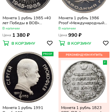
Монета 1 рубль 1985 «40
Монета 1 рубль 1986
лет Победы в ВОВ»
Proof «Международный
(Новодел) капсула
год мира» (Новодел)
В наличии
В наличии
капсула
1 380 ₽
990 ₽
Цена
Цена
В КОРЗИНУ
В КОРЗИНУ
PROOF
F
Монета 1 рубль 1991
Монета 1 рубль 1823