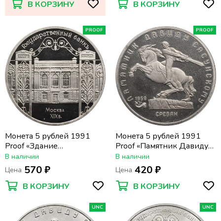
В КОРЗИНУ
В КОРЗИНУ
PROOF
PROOF
Монета 5 рублей 1991
Монета 5 рублей 1991
Proof «Здание
Proof «Памятник Давиду
Государственного банка в
Сасунскому в Ереване»
В наличии
В наличии
Москве» (ГосБанк) капсула
капсула
570 ₽
420 ₽
Цена
Цена
В КОРЗИНУ
В КОРЗИНУ
UNC
UNC