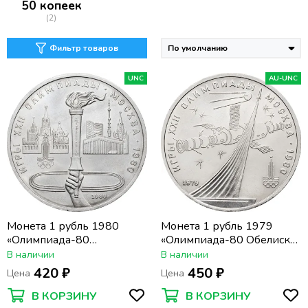
50 копеек
(2)
Фильтр товаров
UNC
AU-UNC
Монета 1 рубль 1980
Монета 1 рубль 1979
«Олимпиада-80
«Олимпиада-80 Обелиск
Олимпийский факел в
покорителям космоса»
В наличии
В наличии
Москве»
420 ₽
450 ₽
Цена
Цена
В КОРЗИНУ
В КОРЗИНУ