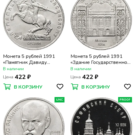
Монета 5 рублей 1991
Монета 5 рублей 1991
«Памятник Давиду
«Здание Государственного
Сасунскому в Ереване»
банка в Москве» (ГосБанк)
В наличии
В наличии
422 ₽
422 ₽
Цена
Цена
В КОРЗИНУ
В КОРЗИНУ
UNC
PROOF