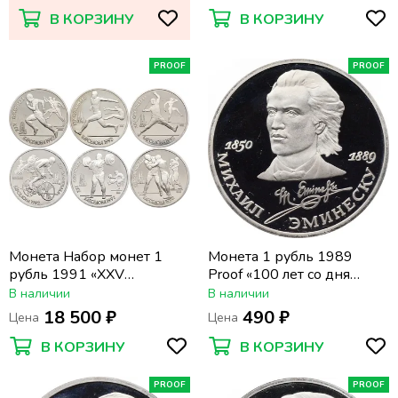
В КОРЗИНУ
В КОРЗИНУ
PROOF
PROOF
Монета Набор монет 1
Монета 1 рубль 1989
рубль 1991 «XXV
Proof «100 лет со дня
Олимпийские игры 1992
смерти М. Эминеску»
В наличии
В наличии
года Барселона»
капсула
18 500 ₽
490 ₽
Цена
Цена
В КОРЗИНУ
В КОРЗИНУ
PROOF
PROOF