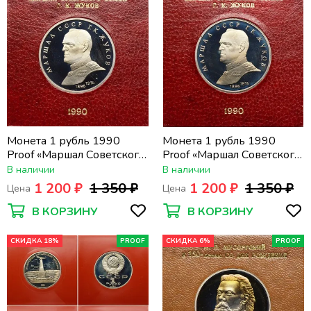
Монета 1 рубль 1990
Монета 1 рубль 1990
Proof «Маршал Советского
Proof «Маршал Советского
Союза Г.К. Жуков» в
Союза Г.К. Жуков» в
В наличии
В наличии
футляре Госбанка СССР
футляре Госбанка СССР
1 200 ₽
1 350 ₽
1 200 ₽
1 350 ₽
Цена
Цена
В КОРЗИНУ
В КОРЗИНУ
СКИДКА 18%
PROOF
СКИДКА 6%
PROOF