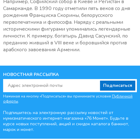
Например, Софийский собор в Киеве и Регистан в
Самарканде. В 1990 году отметили пять веков со дня
рождения Франциска Скорины, белорусского
первопечатника и философа. Наряду с реальными
историческими фигурами упоминались легендарные
личности. К примеру, богатырь Давид Сасунский, по
преданию живший в VIII веке и боровшийся против
арабского завоевания Армении.
НОВОСТНАЯ РАССЫЛКА
Подписаться
Нажимая на кнопку «Подписаться» вы принимаете условия
Публичной
оферты
.
Подпишитесь на электронную рассылку новостей от
нумизматического интернет-магазина
«76 Монет». Будьте
в
курсе новых поступлений, акций и скидок каталога банкнот,
марок и монет.