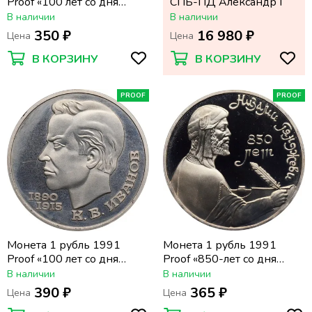
Proof «100 лет со дня
СПБ-ПД Александр I
рождения С.С.
В наличии
В наличии
Прокофьева» капсула
350 ₽
16 980 ₽
Цена
Цена
В КОРЗИНУ
В КОРЗИНУ
PROOF
PROOF
Монета 1 рубль 1991
Монета 1 рубль 1991
Proof «100 лет со дня
Proof «850-лет со дня
рождения поэта К.В.
рождения поэта Низами
В наличии
В наличии
Иванова» капсула
Гянджеви» капсула
390 ₽
365 ₽
Цена
Цена