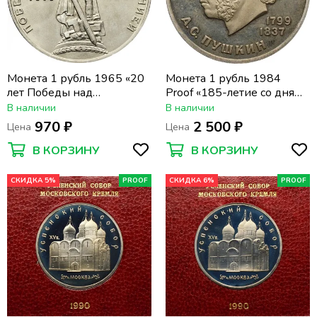
Монета 1 рубль 1965 «20
Монета 1 рубль 1984
лет Победы над
Proof «185-летие со дня
фашистской Германией в
рождения А.С. Пушкина»
В наличии
В наличии
ВОВ»
(Стародел)
970 ₽
2 500 ₽
Цена
Цена
В КОРЗИНУ
В КОРЗИНУ
СКИДКА 5%
PROOF
СКИДКА 6%
PROOF