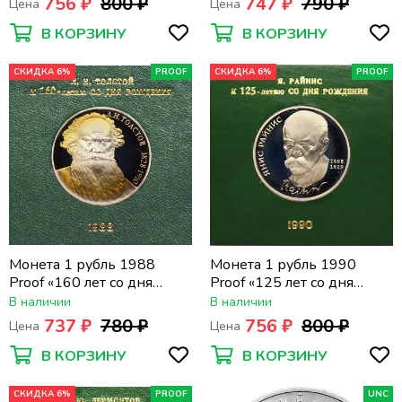
756 ₽
800 ₽
747 ₽
790 ₽
Цена
Цена
В КОРЗИНУ
В КОРЗИНУ
СКИДКА 6%
PROOF
СКИДКА 6%
PROOF
Монета 1 рубль 1988
Монета 1 рубль 1990
Proof «160 лет со дня
Proof «125 лет со дня
рождения писателя Л.Н.
рождения латышского
В наличии
В наличии
Толстого» в футляре
писателя Яниса Райниса» в
737 ₽
780 ₽
756 ₽
800 ₽
Цена
Цена
Госбанка СССР
футляре Госбанка СССР
В КОРЗИНУ
В КОРЗИНУ
СКИДКА 6%
PROOF
UNC