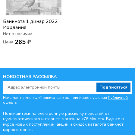
Банкнота 1 динар 2022
Иордания
Нет в наличии
265 ₽
Цена
НОВОСТНАЯ РАССЫЛКА
Подписаться
Нажимая на кнопку «Подписаться» вы принимаете условия
Публичной
оферты
.
Подпишитесь на электронную рассылку новостей от
нумизматического интернет-магазина
«76 Монет». Будьте
в
курсе новых поступлений, акций и скидок каталога банкнот,
марок и монет.