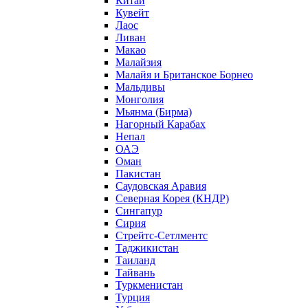
Китай
Кувейт
Лаос
Ливан
Макао
Малайзия
Малайя и Британское Борнео
Мальдивы
Монголия
Мьянма (Бирма)
Нагорный Карабах
Непал
ОАЭ
Оман
Пакистан
Саудовская Аравия
Северная Корея (КНДР)
Сингапур
Сирия
Стрейтс-Сетлментс
Таджикистан
Таиланд
Тайвань
Туркменистан
Турция