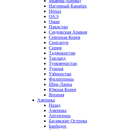
Мьянма (Бирма)
Нагорный Карабах
Непал
ОАЭ
Оман
Пакистан
Саудовская Аравия
Северная Корея
Сингапур
Сирия
Таджикистан
Таиланд
Туркменистан
Турция
Узбекистан
Филиппины
Шри-Ланка
Южная Корея
Япония
Америка
Назад
Америка
Аргентина
Багамские Острова
Барбадос