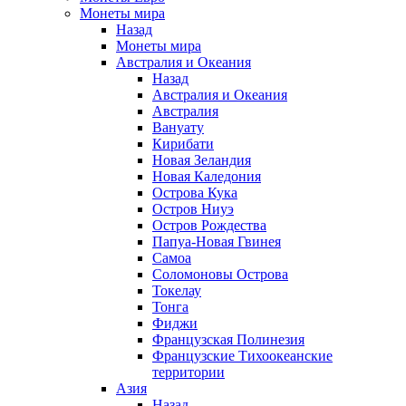
Монеты мира
Назад
Монеты мира
Австралия и Океания
Назад
Австралия и Океания
Австралия
Вануату
Кирибати
Новая Зеландия
Новая Каледония
Острова Кука
Остров Ниуэ
Остров Рождества
Папуа-Новая Гвинея
Самоа
Соломоновы Острова
Токелау
Тонга
Фиджи
Французская Полинезия
Французские Тихоокеанские
территории
Азия
Назад