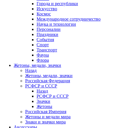
Города и республики
Искусство
Космос
Международное сотрудничество
Наука и технологии
Персоналии
Праздники
События
Спорт
Транспорт
Фауна
Флора
Жетоны, медали, значки
Назад
Жетоны, медали, значки
Российская Федерация
РСФСР и СССР
Назад
РСФСР и СССР
Значки
Жетоны
Российская Империя
Жетоны и медали мира
Знаки и значки мира
Аксессуары