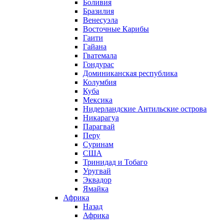
Боливия
Бразилия
Венесуэла
Восточные Карибы
Гаити
Гайана
Гватемала
Гондурас
Доминиканская республика
Колумбия
Куба
Мексика
Нидерландские Антильские острова
Никарагуа
Парагвай
Перу
Суринам
США
Тринидад и Тобаго
Уругвай
Эквадор
Ямайка
Африка
Назад
Африка