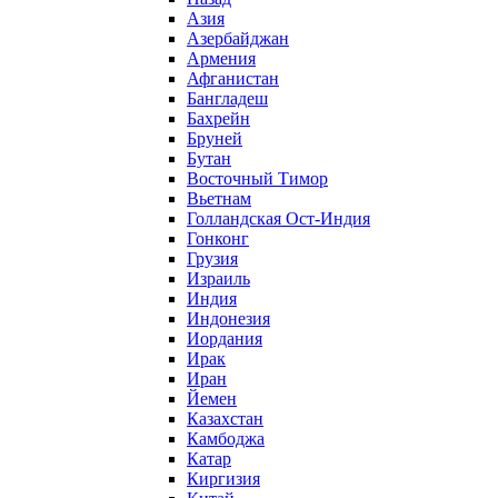
Азия
Азербайджан
Армения
Афганистан
Бангладеш
Бахрейн
Бруней
Бутан
Восточный Тимор
Вьетнам
Голландская Ост-Индия
Гонконг
Грузия
Израиль
Индия
Индонезия
Иордания
Ирак
Иран
Йемен
Казахстан
Камбоджа
Катар
Киргизия