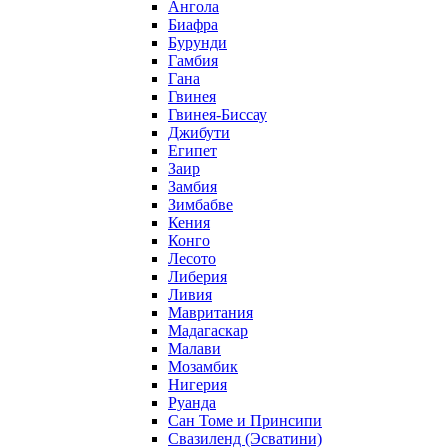
Ангола
Биафра
Бурунди
Гамбия
Гана
Гвинея
Гвинея-Биссау
Джибути
Египет
Заир
Замбия
Зимбабве
Кения
Конго
Лесото
Либерия
Ливия
Мавритания
Мадагаскар
Малави
Мозамбик
Нигерия
Руанда
Сан Томе и Принсипи
Свазиленд (Эсватини)