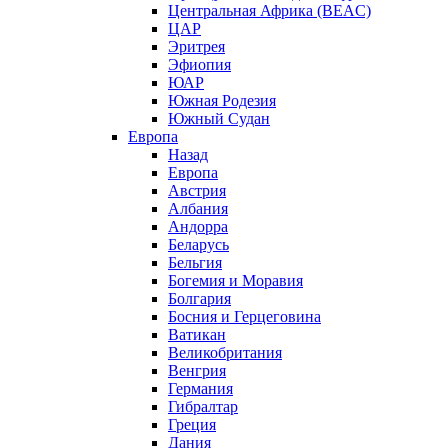
Центральная Африка (BEAC)
ЦАР
Эритрея
Эфиопия
ЮАР
Южная Родезия
Южный Судан
Европа
Назад
Европа
Австрия
Албания
Андорра
Беларусь
Бельгия
Богемия и Моравия
Болгария
Босния и Герцеговина
Ватикан
Великобритания
Венгрия
Германия
Гибралтар
Греция
Дания