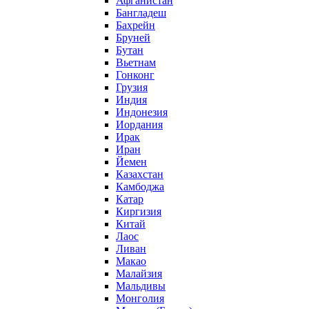
Афганистан
Бангладеш
Бахрейн
Бруней
Бутан
Вьетнам
Гонконг
Грузия
Индия
Индонезия
Иордания
Ирак
Иран
Йемен
Казахстан
Камбоджа
Катар
Киргизия
Китай
Лаос
Ливан
Макао
Малайзия
Мальдивы
Монголия