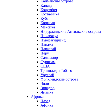
Каймановы острова
Канада
Колумбия
Коста-Рика
Куба
Кюрасао
Мексика
Нидерландские Антильские острова
Никарагуа
Ньюфаундленд
Панама
Парагвай
Перу
Сальвадор
Суринам
США
Тринидад и Тобаго
Уругвай
Фолклендские острова
Чили
Эквадор
Ямайка
Африка
Назад
Африка