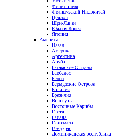
Узбекистан
Филиппины
Французский Индокитай
Цейлон
Шри-Ланка
Южная Корея
Япония
Америка
Назад
Америка
Аргентина
Аруба
Багамские Острова
Барбадос
Белиз
Бермудские Острова
Боливия
Бразилия
Венесуэла
Восточные Карибы
Гаити
Гайана
Гватемала
Гондурас
Доминиканская республика