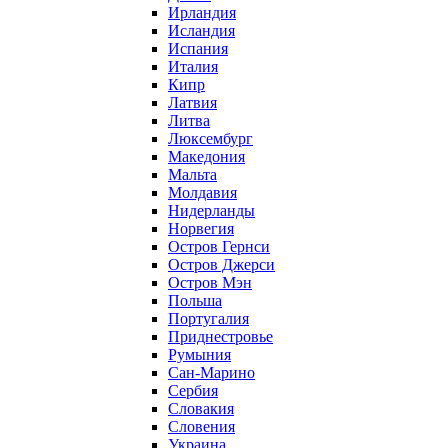
Ирландия
Исландия
Испания
Италия
Кипр
Латвия
Литва
Люксембург
Македония
Мальта
Молдавия
Нидерланды
Норвегия
Остров Гернси
Остров Джерси
Остров Мэн
Польша
Португалия
Приднестровье
Румыния
Сан-Марино
Сербия
Словакия
Словения
Украина