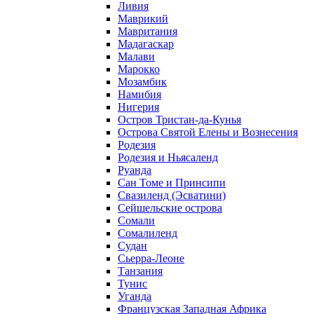
Ливия
Маврикий
Мавритания
Мадагаскар
Малави
Марокко
Мозамбик
Намибия
Нигерия
Остров Тристан-да-Кунья
Острова Святой Елены и Вознесения
Родезия
Родезия и Ньясаленд
Руанда
Сан Томе и Принсипи
Свазиленд (Эсватини)
Сейшельские острова
Сомали
Сомалиленд
Судан
Сьерра-Леоне
Танзания
Тунис
Уганда
Французская Западная Африка