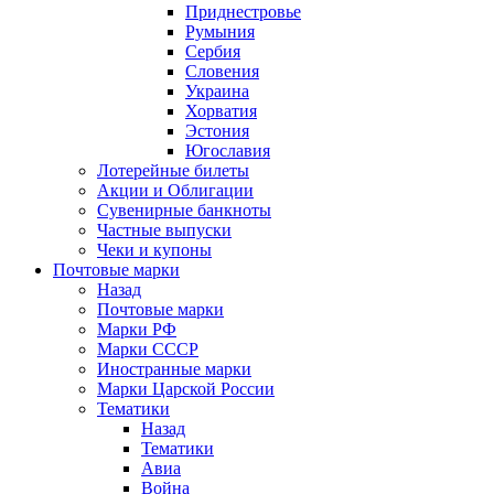
Приднестровье
Румыния
Сербия
Словения
Украина
Хорватия
Эстония
Югославия
Лотерейные билеты
Акции и Облигации
Сувенирные банкноты
Частные выпуски
Чеки и купоны
Почтовые марки
Назад
Почтовые марки
Марки РФ
Марки СССР
Иностранные марки
Марки Царской России
Тематики
Назад
Тематики
Авиа
Война