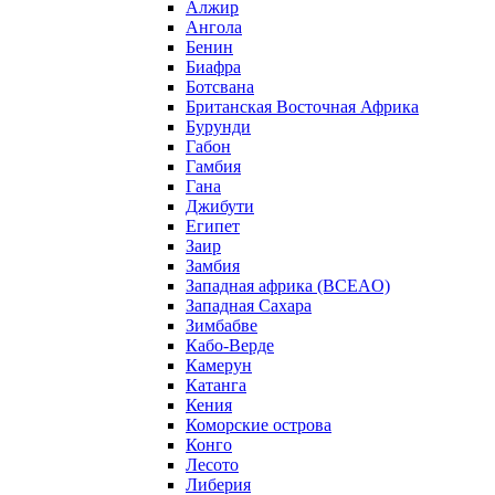
Алжир
Ангола
Бенин
Биафра
Ботсвана
Британская Восточная Африка
Бурунди
Габон
Гамбия
Гана
Джибути
Египет
Заир
Замбия
Западная африка (BCEAO)
Западная Сахара
Зимбабве
Кабо-Верде
Камерун
Катанга
Кения
Коморские острова
Конго
Лесото
Либерия