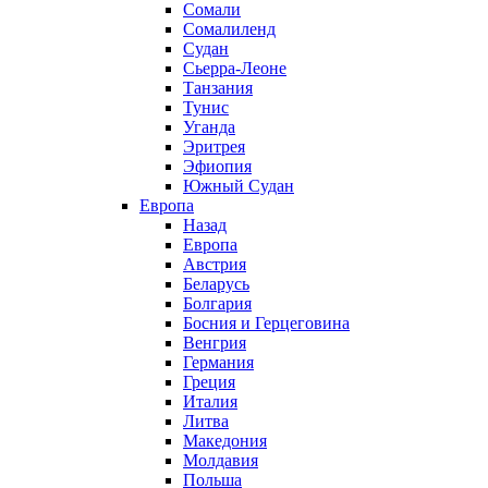
Сомали
Сомалиленд
Судан
Сьерра-Леоне
Танзания
Тунис
Уганда
Эритрея
Эфиопия
Южный Судан
Европа
Назад
Европа
Австрия
Беларусь
Болгария
Босния и Герцеговина
Венгрия
Германия
Греция
Италия
Литва
Македония
Молдавия
Польша