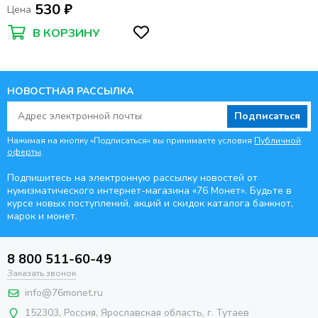
530 ₽
Цена
В КОРЗИНУ
НОВОСТНАЯ РАССЫЛКА
Подписаться
Нажимая на кнопку «Подписаться» вы принимаете условия
Публичной
оферты
.
Подпишитесь на электронную рассылку новостей от
нумизматического интернет-магазина
«76 Монет». Будьте
в
курсе новых поступлений, акций и скидок каталога банкнот,
марок и монет.
8 800 511-60-49
Заказать звонок
info@76monet.ru
152303
,
Россия
,
Ярославская область
, г. Тутаев