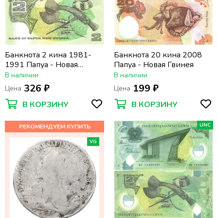
Банкнота 2 кина 1981-
Банкнота 20 кина 2008
1991 Папуа - Новая
Папуа - Новая Гвинея
Гвинея, Предметы быта
В наличии
В наличии
аборигенов
326 ₽
199 ₽
Цена
Цена
В КОРЗИНУ
В КОРЗИНУ
UNC
VG