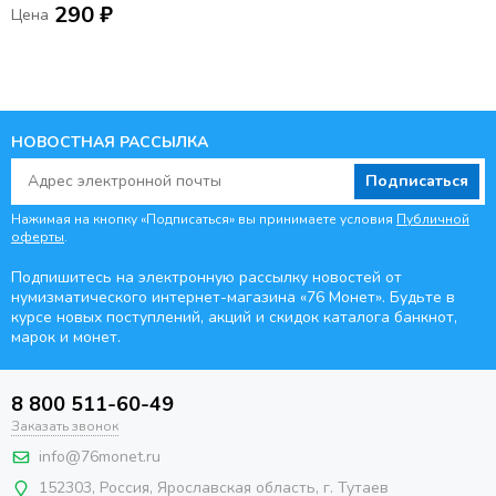
290 ₽
Цена
НОВОСТНАЯ РАССЫЛКА
Подписаться
Нажимая на кнопку «Подписаться» вы принимаете условия
Публичной
оферты
.
Подпишитесь на электронную рассылку новостей от
нумизматического интернет-магазина
«76 Монет». Будьте
в
курсе новых поступлений, акций и скидок каталога банкнот,
марок и монет.
8 800 511-60-49
Заказать звонок
info@76monet.ru
152303
,
Россия
,
Ярославская область
, г. Тутаев