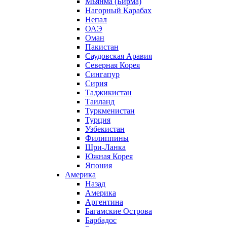
Мьянма (Бирма)
Нагорный Карабах
Непал
ОАЭ
Оман
Пакистан
Саудовская Аравия
Северная Корея
Сингапур
Сирия
Таджикистан
Таиланд
Туркменистан
Турция
Узбекистан
Филиппины
Шри-Ланка
Южная Корея
Япония
Америка
Назад
Америка
Аргентина
Багамские Острова
Барбадос