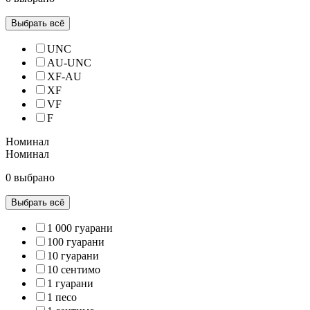
Выбрать всё
UNC
AU-UNC
XF-AU
XF
VF
F
Номинал
Номинал
0 выбрано
Выбрать всё
1 000 гуарани
100 гуарани
10 гуарани
10 сентимо
1 гуарани
1 песо