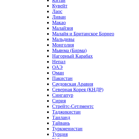
Китай
Кувейт
Лаос
Ливан
Макао
Малайзия
Малайя и Британское Борнео
Мальдивы
Монголия
Мьянма (Бирма)
Нагорный Карабах
Непал
ОАЭ
Оман
Пакистан
Саудовская Аравия
Северная Корея (КНДР)
Сингапур
Сирия
Стрейтс-Сетлментс
Таджикистан
Таиланд
Тайвань
Туркменистан
Турция