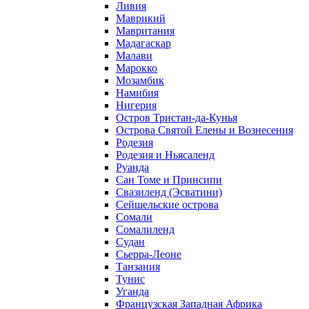
Ливия
Маврикий
Мавритания
Мадагаскар
Малави
Марокко
Мозамбик
Намибия
Нигерия
Остров Тристан-да-Кунья
Острова Святой Елены и Вознесения
Родезия
Родезия и Ньясаленд
Руанда
Сан Томе и Принсипи
Свазиленд (Эсватини)
Сейшельские острова
Сомали
Сомалиленд
Судан
Сьерра-Леоне
Танзания
Тунис
Уганда
Французская Западная Африка