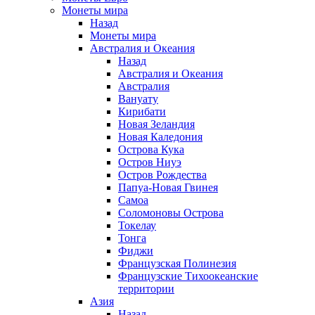
Монеты мира
Назад
Монеты мира
Австралия и Океания
Назад
Австралия и Океания
Австралия
Вануату
Кирибати
Новая Зеландия
Новая Каледония
Острова Кука
Остров Ниуэ
Остров Рождества
Папуа-Новая Гвинея
Самоа
Соломоновы Острова
Токелау
Тонга
Фиджи
Французская Полинезия
Французские Тихоокеанские
территории
Азия
Назад