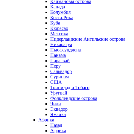
Каймановы острова
Канада
Колумбия
Коста-Рика
Куба
Кюрасао
Мексика
Нидерландские Антильские острова
Никарагуа
Ньюфаундленд
Панама
Парагвай
Перу
Сальвадор
Суринам
США
Тринидад и Тобаго
Уругвай
Фолклендские острова
Чили
Эквадор
Ямайка
Африка
Назад
Африка