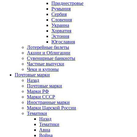
Приднестровье
Румыния
Сербия
Словения
Украина
Хорватия
Эстония
Югославия
Лотерейные билеты
Акции и Облигации
Сувенирные банкноты
Частные выпуски
Чеки и купоны
Почтовые марки
Назад
Почтовые марки
Марки РФ
Марки СССР
Иностранные марки
Марки Царской России
Тематики
Назад
Тематики
Авиа
Война