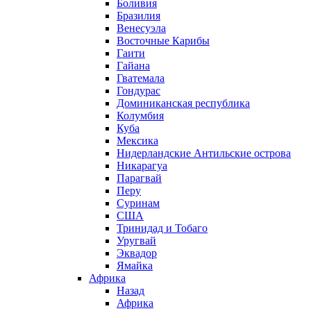
Боливия
Бразилия
Венесуэла
Восточные Карибы
Гаити
Гайана
Гватемала
Гондурас
Доминиканская республика
Колумбия
Куба
Мексика
Нидерландские Антильские острова
Никарагуа
Парагвай
Перу
Суринам
США
Тринидад и Тобаго
Уругвай
Эквадор
Ямайка
Африка
Назад
Африка