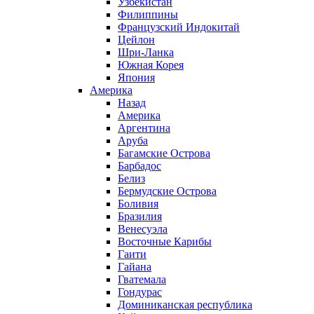
Узбекистан
Филиппины
Французский Индокитай
Цейлон
Шри-Ланка
Южная Корея
Япония
Америка
Назад
Америка
Аргентина
Аруба
Багамские Острова
Барбадос
Белиз
Бермудские Острова
Боливия
Бразилия
Венесуэла
Восточные Карибы
Гаити
Гайана
Гватемала
Гондурас
Доминиканская республика