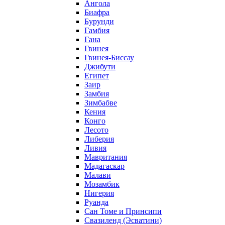
Ангола
Биафра
Бурунди
Гамбия
Гана
Гвинея
Гвинея-Биссау
Джибути
Египет
Заир
Замбия
Зимбабве
Кения
Конго
Лесото
Либерия
Ливия
Мавритания
Мадагаскар
Малави
Мозамбик
Нигерия
Руанда
Сан Томе и Принсипи
Свазиленд (Эсватини)