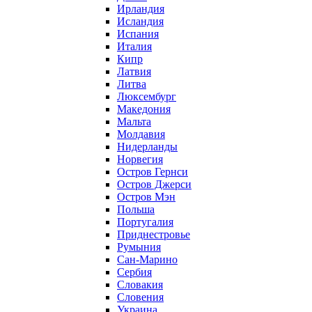
Ирландия
Исландия
Испания
Италия
Кипр
Латвия
Литва
Люксембург
Македония
Мальта
Молдавия
Нидерланды
Норвегия
Остров Гернси
Остров Джерси
Остров Мэн
Польша
Португалия
Приднестровье
Румыния
Сан-Марино
Сербия
Словакия
Словения
Украина