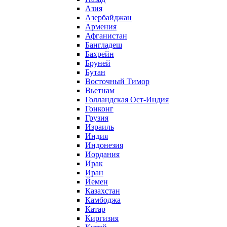
Азия
Азербайджан
Армения
Афганистан
Бангладеш
Бахрейн
Бруней
Бутан
Восточный Тимор
Вьетнам
Голландская Ост-Индия
Гонконг
Грузия
Израиль
Индия
Индонезия
Иордания
Ирак
Иран
Йемен
Казахстан
Камбоджа
Катар
Киргизия