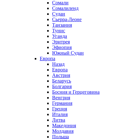
Сомали
Сомалиленд
Судан
Сьерра-Леоне
Танзания
Тунис
Уганда
Эритрея
Эфиопия
Южный Судан
Европа
Назад
Европа
Австрия
Беларусь
Болгария
Босния и Герцеговина
Венгрия
Германия
Греция
Италия
Литва
Македония
Молдавия
Польша