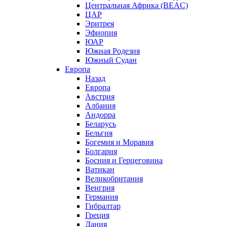
Центральная Африка (BEAC)
ЦАР
Эритрея
Эфиопия
ЮАР
Южная Родезия
Южный Судан
Европа
Назад
Европа
Австрия
Албания
Андорра
Беларусь
Бельгия
Богемия и Моравия
Болгария
Босния и Герцеговина
Ватикан
Великобритания
Венгрия
Германия
Гибралтар
Греция
Дания