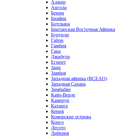
Алжир
Ангола
Бенин
Биафра
Ботсвана
Британская Восточная Африка
Бурунди
Габон
Гамбия
Гана
Джибути
Египет
Заир
Замбия
Западная африка (BCEAO)
Западная Сахара
Зимбабве
Кабо-Верде
Камерун
Катанга
Кения
Коморские острова
Конго
Лесото
Либерия