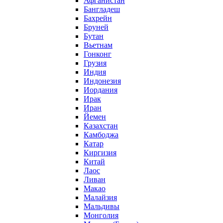
Афганистан
Бангладеш
Бахрейн
Бруней
Бутан
Вьетнам
Гонконг
Грузия
Индия
Индонезия
Иордания
Ирак
Иран
Йемен
Казахстан
Камбоджа
Катар
Киргизия
Китай
Лаос
Ливан
Макао
Малайзия
Мальдивы
Монголия