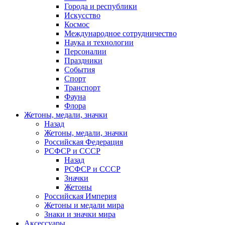
Города и республики
Искусство
Космос
Международное сотрудничество
Наука и технологии
Персоналии
Праздники
События
Спорт
Транспорт
Фауна
Флора
Жетоны, медали, значки
Назад
Жетоны, медали, значки
Российская Федерация
РСФСР и СССР
Назад
РСФСР и СССР
Значки
Жетоны
Российская Империя
Жетоны и медали мира
Знаки и значки мира
Аксессуары