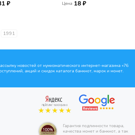
31 ₽
18 ₽
Цена
1991
ассылку новостей от нумизматического интернет-магазина
«76
оступлений, акций и скидок каталога банкнот, марок и монет.
Гарантия подлинности товара,
качества монет и банкнот, а так