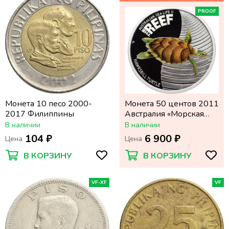
PROOF
Монета 10 песо 2000-
Монета 50 центов 2011
2017 Филиппины
Австралия «Морская
жизнь Австралии:
В наличии
В наличии
Черепаха бисса»
104 ₽
6 900 ₽
Цена
Цена
В КОРЗИНУ
В КОРЗИНУ
VF-XF
VF