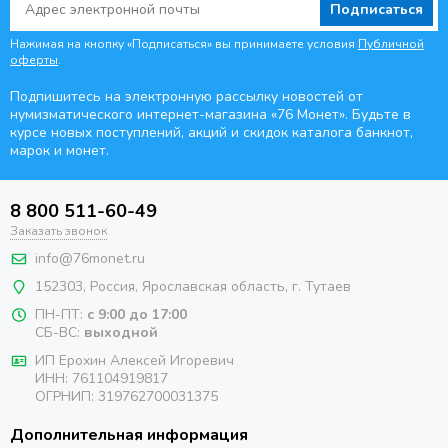
Подписаться
Нажимая на кнопку «Подписаться» вы принимаете условия
Публичной
оферты
.
Подпишитесь на электронную рассылку новостей от
нумизматического интернет-магазина
«76 Монет». Будьте
в
курсе новых поступлений, акций и скидок каталога банкнот,
марок и монет.
8 800 511-60-49
Заказать звонок
info@76monet.ru
152303
,
Россия
,
Ярославская область
, г. Тутаев
ПН-ПТ:
с 9:00 до 17:00
СБ-ВС:
выходной
ИП Ерохин Алексей Игоревич
ИНН: 761104919817
ОГРНИП: 319762700031375
Дополнительная информация