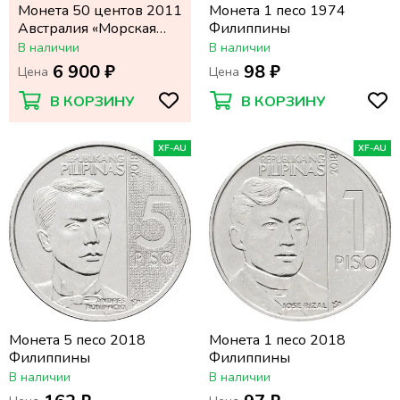
Монета 50 центов 2011
Монета 1 песо 1974
Австралия «Морская
Филиппины
жизнь Австралии:
В наличии
В наличии
Черепаха бисса»
6 900 ₽
98 ₽
Цена
Цена
В КОРЗИНУ
В КОРЗИНУ
XF-AU
XF-AU
Монета 5 песо 2018
Монета 1 песо 2018
Филиппины
Филиппины
В наличии
В наличии