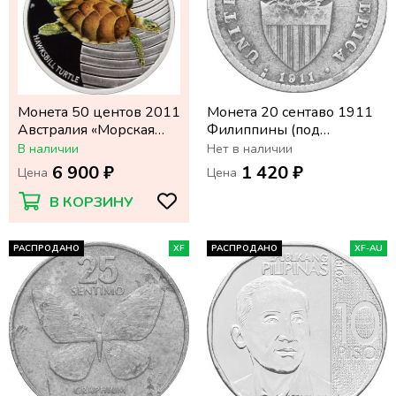
Монета 50 центов 2011
Монета 20 сентаво 1911
Австралия «Морская
Филиппины (под
жизнь Австралии:
администрацией США)
В наличии
Нет в наличии
Черепаха бисса»
6 900 ₽
1 420 ₽
Цена
Цена
В КОРЗИНУ
РАСПРОДАНО
XF
РАСПРОДАНО
XF-AU