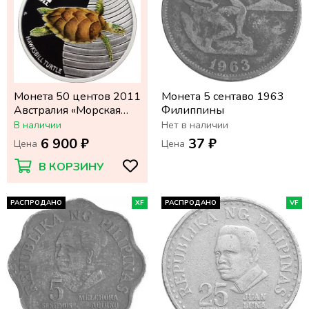
Монета 50 центов 2011
Монета 5 сентаво 1963
Австралия «Морская
Филиппины
жизнь Австралии:
В наличии
Нет в наличии
Черепаха бисса»
6 900 ₽
37 ₽
Цена
Цена
В КОРЗИНУ
РАСПРОДАНО
XF
РАСПРОДАНО
VF