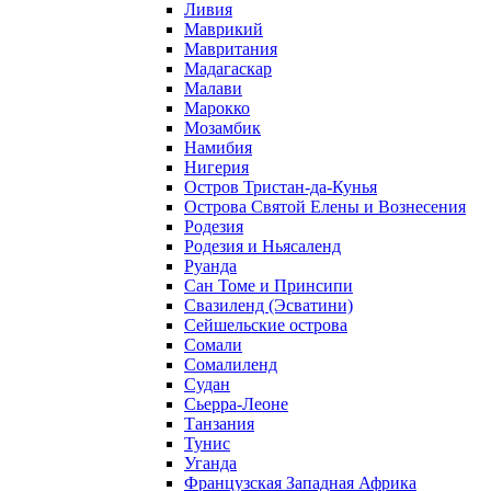
Ливия
Маврикий
Мавритания
Мадагаскар
Малави
Марокко
Мозамбик
Намибия
Нигерия
Остров Тристан-да-Кунья
Острова Святой Елены и Вознесения
Родезия
Родезия и Ньясаленд
Руанда
Сан Томе и Принсипи
Свазиленд (Эсватини)
Сейшельские острова
Сомали
Сомалиленд
Судан
Сьерра-Леоне
Танзания
Тунис
Уганда
Французская Западная Африка