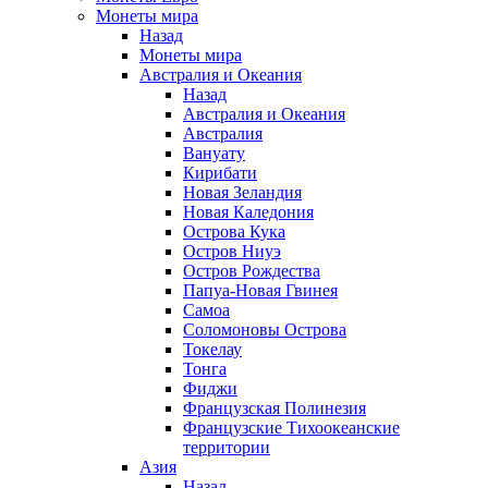
Монеты мира
Назад
Монеты мира
Австралия и Океания
Назад
Австралия и Океания
Австралия
Вануату
Кирибати
Новая Зеландия
Новая Каледония
Острова Кука
Остров Ниуэ
Остров Рождества
Папуа-Новая Гвинея
Самоа
Соломоновы Острова
Токелау
Тонга
Фиджи
Французская Полинезия
Французские Тихоокеанские
территории
Азия
Назад