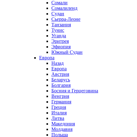
Сомали
Сомалиленд
Судан
Сьерра-Леоне
Танзания
Тунис
Уганда
Эритрея
Эфиопия
Южный Судан
Европа
Назад
Европа
Австрия
Беларусь
Болгария
Босния и Герцеговина
Венгрия
Германия
Греция
Италия
Литва
Македония
Молдавия
Польша