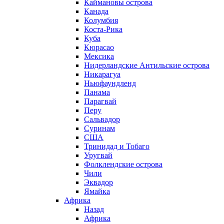
Каймановы острова
Канада
Колумбия
Коста-Рика
Куба
Кюрасао
Мексика
Нидерландские Антильские острова
Никарагуа
Ньюфаундленд
Панама
Парагвай
Перу
Сальвадор
Суринам
США
Тринидад и Тобаго
Уругвай
Фолклендские острова
Чили
Эквадор
Ямайка
Африка
Назад
Африка