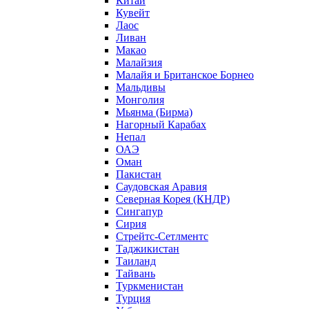
Китай
Кувейт
Лаос
Ливан
Макао
Малайзия
Малайя и Британское Борнео
Мальдивы
Монголия
Мьянма (Бирма)
Нагорный Карабах
Непал
ОАЭ
Оман
Пакистан
Саудовская Аравия
Северная Корея (КНДР)
Сингапур
Сирия
Стрейтс-Сетлментс
Таджикистан
Таиланд
Тайвань
Туркменистан
Турция