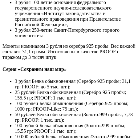
3 рубля 100-летие
основания федерального
государственного научно-исследовательского
учреждения «Институт законодательства и
сравнительного правоведения при Правительстве
Российской Федерации»;
3 рубля 250-летие
Санкт-Петербургского горного
университета.
Монеты номиналом 3 рубля из серебра 925 пробы. Вес каждой
составит 31,1 грамм. Изготовлены в качестве PROOF с
тиражом до 3 тысяч штук.
Серия «Сохраним наш мир»
3 рубля Белка обыкновенная (Серебро-925 пробы; 31,1
гр;
PROOF;
до 5 тыс. шт.);
25 рублей Белка обыкновенная (Серебро-925 пробы;
155,5 гр;
PROOF;
1 тыс. шт.);
100 рублей Белка обыкновенная (Серебро-925 пробы;
1000 гр;
PROOF-Like;
75 шт.);
50 рублей Белка обыкновенная (Золото-999 пробы; 7,78
гр;
PROOF;
1 тыс. шт.);
100 рублей Белка обыкновенная (Золото-999 пробы;
15,55 гр;
PROOF;
1 тыс. шт.);
10 000 рублей
Белка обыкновенная (Золото-999 пробы;