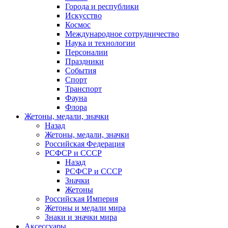
Города и республики
Искусство
Космос
Международное сотрудничество
Наука и технологии
Персоналии
Праздники
События
Спорт
Транспорт
Фауна
Флора
Жетоны, медали, значки
Назад
Жетоны, медали, значки
Российская Федерация
РСФСР и СССР
Назад
РСФСР и СССР
Значки
Жетоны
Российская Империя
Жетоны и медали мира
Знаки и значки мира
Аксессуары