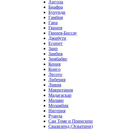
Ангола
Биафра
Бурунди
Гамбия
Гана
Гвинея
Гвинея-Биссау
Джибути
Египет
Заир
Замбия
Зимбабве
Кения
Конго
Лесото
Либерия
Ливия
Мавритания
Мадагаскар
Малави
Мозамбик
Нигерия
Руанда
Сан Томе и Принсипи
Свазиленд (Эсватини)