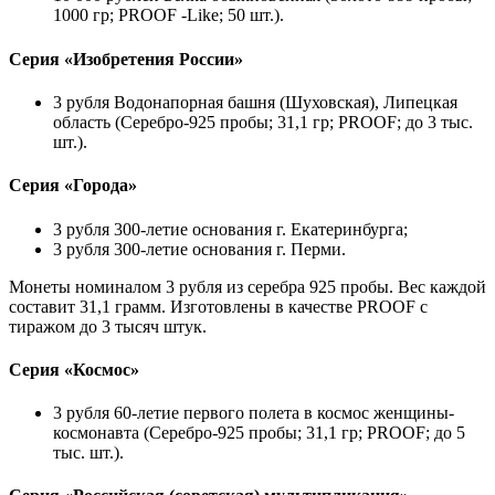
1000 гр;
PROOF -Like;
50 шт.).
Серия «Изобретения России»
3 рубля Водонапорная башня (Шуховская), Липецкая
область
(Серебро-925 пробы; 31,1 гр;
PROOF; до 3 тыс.
шт.).
Серия «Города»
3 рубля 300-летие
основания г. Екатеринбурга;
3 рубля 300-летие
основания г. Перми.
Монеты номиналом 3 рубля из серебра 925 пробы. Вес каждой
составит 31,1 грамм. Изготовлены в качестве PROOF с
тиражом до 3 тысяч штук.
Серия «Космос»
3 рубля 60-летие
первого полета в космос женщины-
космонавта (Серебро-925 пробы; 31,1 гр;
PROOF; до 5
тыс. шт.).