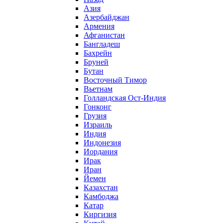
Азия
Азербайджан
Армения
Афганистан
Бангладеш
Бахрейн
Бруней
Бутан
Восточный Тимор
Вьетнам
Голландская Ост-Индия
Гонконг
Грузия
Израиль
Индия
Индонезия
Иордания
Ирак
Иран
Йемен
Казахстан
Камбоджа
Катар
Киргизия