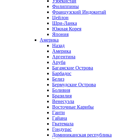
Узбекистан
Филиппины
Французский Индокитай
Цейлон
Шри-Ланка
Южная Корея
Япония
Америка
Назад
Америка
Аргентина
Аруба
Багамские Острова
Барбадос
Белиз
Бермудские Острова
Боливия
Бразилия
Венесуэла
Восточные Карибы
Гаити
Гайана
Гватемала
Гондурас
Доминиканская республика