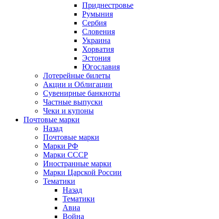
Приднестровье
Румыния
Сербия
Словения
Украина
Хорватия
Эстония
Югославия
Лотерейные билеты
Акции и Облигации
Сувенирные банкноты
Частные выпуски
Чеки и купоны
Почтовые марки
Назад
Почтовые марки
Марки РФ
Марки СССР
Иностранные марки
Марки Царской России
Тематики
Назад
Тематики
Авиа
Война