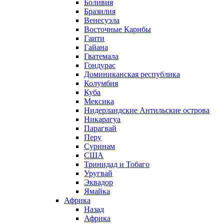
Боливия
Бразилия
Венесуэла
Восточные Карибы
Гаити
Гайана
Гватемала
Гондурас
Доминиканская республика
Колумбия
Куба
Мексика
Нидерландские Антильские острова
Никарагуа
Парагвай
Перу
Суринам
США
Тринидад и Тобаго
Уругвай
Эквадор
Ямайка
Африка
Назад
Африка