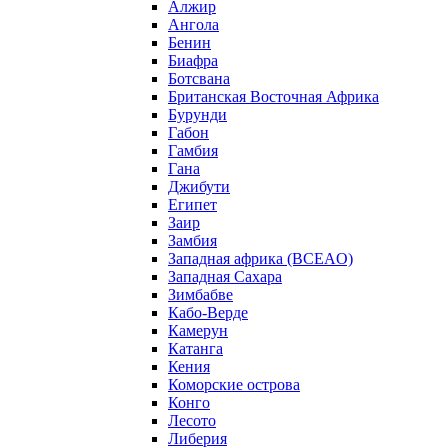
Алжир
Ангола
Бенин
Биафра
Ботсвана
Британская Восточная Африка
Бурунди
Габон
Гамбия
Гана
Джибути
Египет
Заир
Замбия
Западная африка (BCEAO)
Западная Сахара
Зимбабве
Кабо-Верде
Камерун
Катанга
Кения
Коморские острова
Конго
Лесото
Либерия