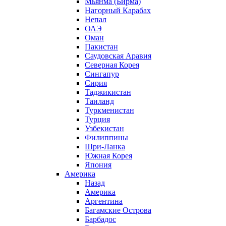
Мьянма (Бирма)
Нагорный Карабах
Непал
ОАЭ
Оман
Пакистан
Саудовская Аравия
Северная Корея
Сингапур
Сирия
Таджикистан
Таиланд
Туркменистан
Турция
Узбекистан
Филиппины
Шри-Ланка
Южная Корея
Япония
Америка
Назад
Америка
Аргентина
Багамские Острова
Барбадос