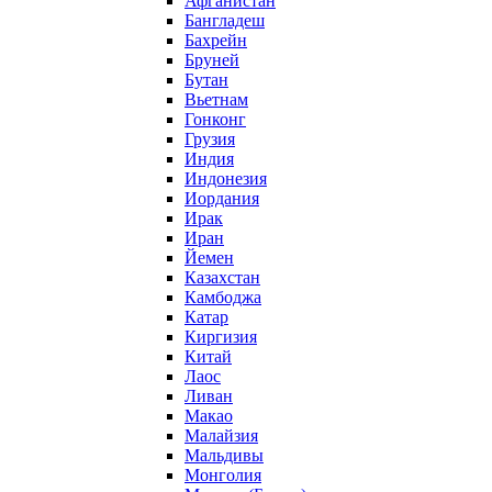
Афганистан
Бангладеш
Бахрейн
Бруней
Бутан
Вьетнам
Гонконг
Грузия
Индия
Индонезия
Иордания
Ирак
Иран
Йемен
Казахстан
Камбоджа
Катар
Киргизия
Китай
Лаос
Ливан
Макао
Малайзия
Мальдивы
Монголия