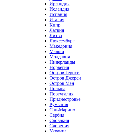
Ирландия
Исландия
Испания
Италия
Кипр
Латвия
Литва
Люксембург
Македония
Мальта
Молдавия
Нидерланды
Норвегия
Остров Гернси
Остров Джерси
Остров Мэн
Польша
Португалия
Приднестровье
Румыния
Сан-Марино
Сербия
Словакия
Словения
Украина