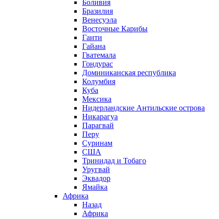
Боливия
Бразилия
Венесуэла
Восточные Карибы
Гаити
Гайана
Гватемала
Гондурас
Доминиканская республика
Колумбия
Куба
Мексика
Нидерландские Антильские острова
Никарагуа
Парагвай
Перу
Суринам
США
Тринидад и Тобаго
Уругвай
Эквадор
Ямайка
Африка
Назад
Африка