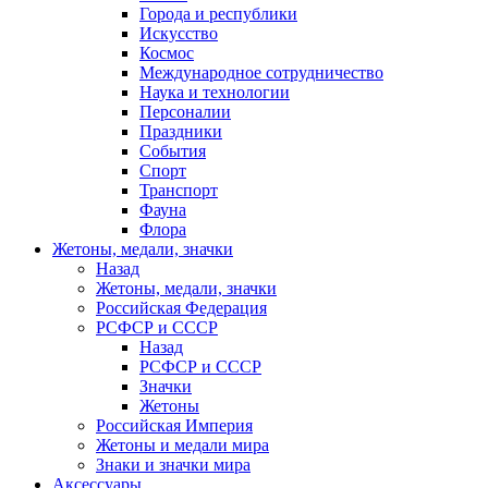
Города и республики
Искусство
Космос
Международное сотрудничество
Наука и технологии
Персоналии
Праздники
События
Спорт
Транспорт
Фауна
Флора
Жетоны, медали, значки
Назад
Жетоны, медали, значки
Российская Федерация
РСФСР и СССР
Назад
РСФСР и СССР
Значки
Жетоны
Российская Империя
Жетоны и медали мира
Знаки и значки мира
Аксессуары