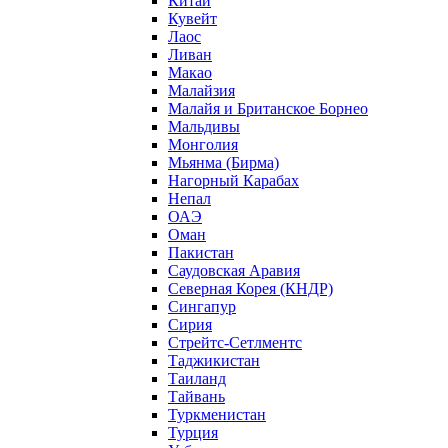
Китай
Кувейт
Лаос
Ливан
Макао
Малайзия
Малайя и Британское Борнео
Мальдивы
Монголия
Мьянма (Бирма)
Нагорный Карабах
Непал
ОАЭ
Оман
Пакистан
Саудовская Аравия
Северная Корея (КНДР)
Сингапур
Сирия
Стрейтс-Сетлментс
Таджикистан
Таиланд
Тайвань
Туркменистан
Турция