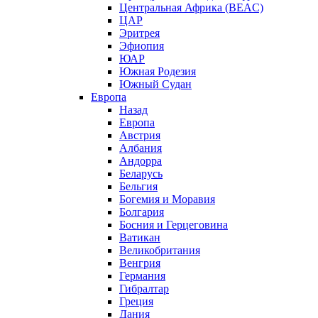
Центральная Африка (BEAC)
ЦАР
Эритрея
Эфиопия
ЮАР
Южная Родезия
Южный Судан
Европа
Назад
Европа
Австрия
Албания
Андорра
Беларусь
Бельгия
Богемия и Моравия
Болгария
Босния и Герцеговина
Ватикан
Великобритания
Венгрия
Германия
Гибралтар
Греция
Дания