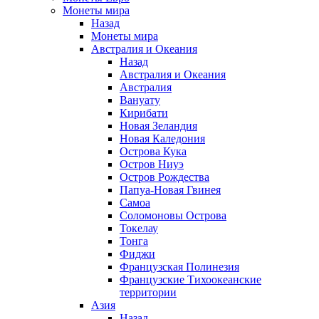
Монеты мира
Назад
Монеты мира
Австралия и Океания
Назад
Австралия и Океания
Австралия
Вануату
Кирибати
Новая Зеландия
Новая Каледония
Острова Кука
Остров Ниуэ
Остров Рождества
Папуа-Новая Гвинея
Самоа
Соломоновы Острова
Токелау
Тонга
Фиджи
Французская Полинезия
Французские Тихоокеанские
территории
Азия
Назад