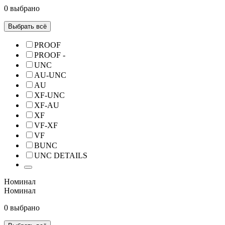
0 выбрано
Выбрать всё
PROOF
PROOF -
UNC
AU-UNC
AU
XF-UNC
XF-AU
XF
VF-XF
VF
BUNC
UNC DETAILS
Номинал
Номинал
0 выбрано