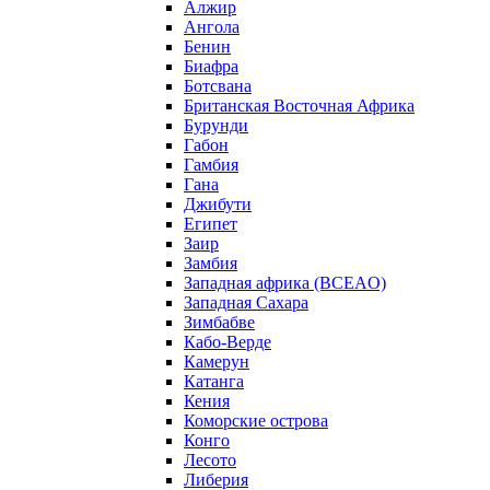
Алжир
Ангола
Бенин
Биафра
Ботсвана
Британская Восточная Африка
Бурунди
Габон
Гамбия
Гана
Джибути
Египет
Заир
Замбия
Западная африка (BCEAO)
Западная Сахара
Зимбабве
Кабо-Верде
Камерун
Катанга
Кения
Коморские острова
Конго
Лесото
Либерия