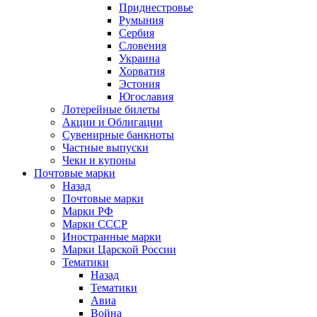
Приднестровье
Румыния
Сербия
Словения
Украина
Хорватия
Эстония
Югославия
Лотерейные билеты
Акции и Облигации
Сувенирные банкноты
Частные выпуски
Чеки и купоны
Почтовые марки
Назад
Почтовые марки
Марки РФ
Марки СССР
Иностранные марки
Марки Царской России
Тематики
Назад
Тематики
Авиа
Война