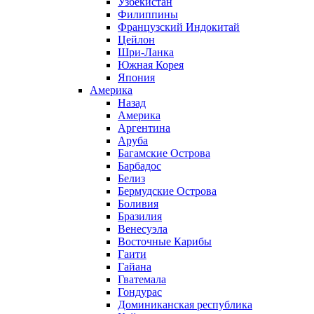
Узбекистан
Филиппины
Французский Индокитай
Цейлон
Шри-Ланка
Южная Корея
Япония
Америка
Назад
Америка
Аргентина
Аруба
Багамские Острова
Барбадос
Белиз
Бермудские Острова
Боливия
Бразилия
Венесуэла
Восточные Карибы
Гаити
Гайана
Гватемала
Гондурас
Доминиканская республика