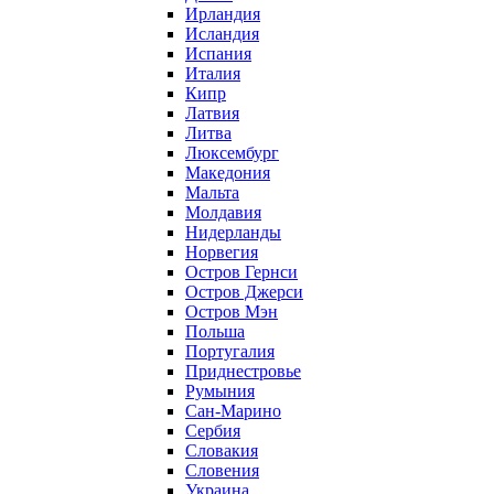
Ирландия
Исландия
Испания
Италия
Кипр
Латвия
Литва
Люксембург
Македония
Мальта
Молдавия
Нидерланды
Норвегия
Остров Гернси
Остров Джерси
Остров Мэн
Польша
Португалия
Приднестровье
Румыния
Сан-Марино
Сербия
Словакия
Словения
Украина