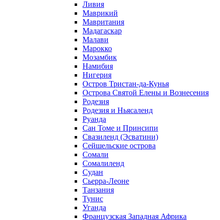
Ливия
Маврикий
Мавритания
Мадагаскар
Малави
Марокко
Мозамбик
Намибия
Нигерия
Остров Тристан-да-Кунья
Острова Святой Елены и Вознесения
Родезия
Родезия и Ньясаленд
Руанда
Сан Томе и Принсипи
Свазиленд (Эсватини)
Сейшельские острова
Сомали
Сомалиленд
Судан
Сьерра-Леоне
Танзания
Тунис
Уганда
Французская Западная Африка