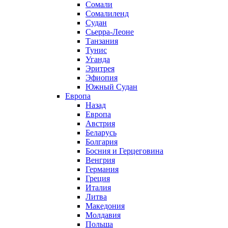
Сомали
Сомалиленд
Судан
Сьерра-Леоне
Танзания
Тунис
Уганда
Эритрея
Эфиопия
Южный Судан
Европа
Назад
Европа
Австрия
Беларусь
Болгария
Босния и Герцеговина
Венгрия
Германия
Греция
Италия
Литва
Македония
Молдавия
Польша