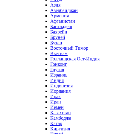
Азия
Азербайджан
Армения
Афганистан
Бангладеш
Бахрейн
Бруней
Бутан
Восточный Тимор
Вьетнам
Голландская Ост-Индия
Гонконг
Грузия
Израиль
Индия
Индонезия
Иордания
Ирак
Иран
Йемен
Казахстан
Камбоджа
Катар
Киргизия