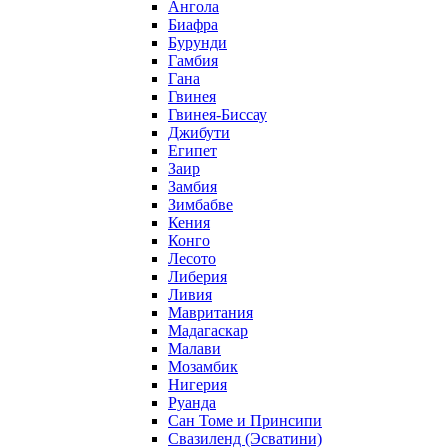
Ангола
Биафра
Бурунди
Гамбия
Гана
Гвинея
Гвинея-Биссау
Джибути
Египет
Заир
Замбия
Зимбабве
Кения
Конго
Лесото
Либерия
Ливия
Мавритания
Мадагаскар
Малави
Мозамбик
Нигерия
Руанда
Сан Томе и Принсипи
Свазиленд (Эсватини)