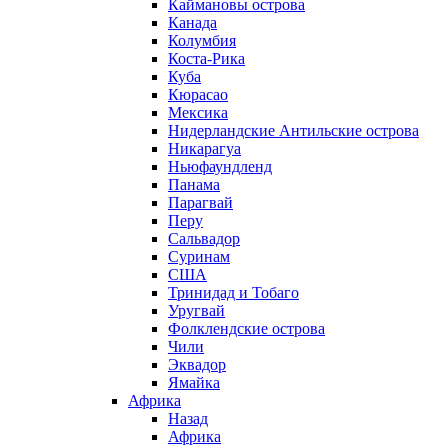
Каймановы острова
Канада
Колумбия
Коста-Рика
Куба
Кюрасао
Мексика
Нидерландские Антильские острова
Никарагуа
Ньюфаундленд
Панама
Парагвай
Перу
Сальвадор
Суринам
США
Тринидад и Тобаго
Уругвай
Фолклендские острова
Чили
Эквадор
Ямайка
Африка
Назад
Африка