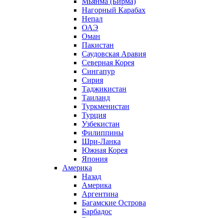
Мьянма (Бирма)
Нагорный Карабах
Непал
ОАЭ
Оман
Пакистан
Саудовская Аравия
Северная Корея
Сингапур
Сирия
Таджикистан
Таиланд
Туркменистан
Турция
Узбекистан
Филиппины
Шри-Ланка
Южная Корея
Япония
Америка
Назад
Америка
Аргентина
Багамские Острова
Барбадос