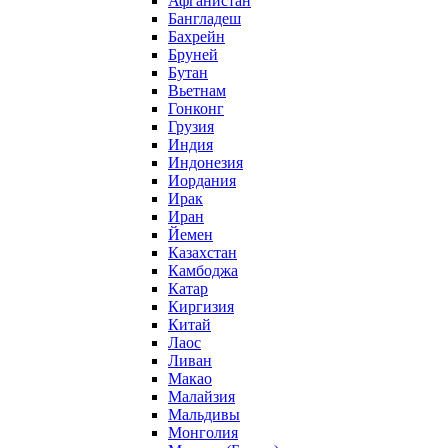
Афганистан
Бангладеш
Бахрейн
Бруней
Бутан
Вьетнам
Гонконг
Грузия
Индия
Индонезия
Иордания
Ирак
Иран
Йемен
Казахстан
Камбоджа
Катар
Киргизия
Китай
Лаос
Ливан
Макао
Малайзия
Мальдивы
Монголия