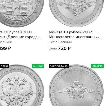
а 10 рублей 2002
Монета 10 рублей 2002
нт (Древние города
Министерство иностранных
и), мешковая
дел РФ (МИД), мешковая
наличии
Нет в наличии
нность
сохранность
499 ₽
720 ₽
Цена
ОДАНО
AU-UNC
РАСПРОДАНО
AU-UNC