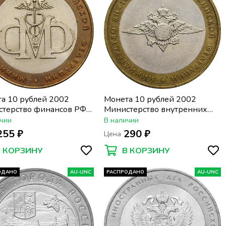
а 10 рублей 2002
Монета 10 рублей 2002
терство финансов РФ
Министерство внутренних
фин)
дел РФ (МВД)
чии
В наличии
255 ₽
290 ₽
Цена
В КОРЗИНУ
В КОРЗИНУ
ОДАНО
AU-UNC
РАСПРОДАНО
AU-UNC