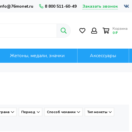
Заказать звонок
info@76monet.ru
8 800 511-60-49
Корзина
0 ₽
Жетоны, медали, значки
Аксессуары
трана
Период
Способ чеканки
Тип монеты