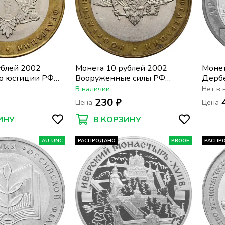
ублей 2002
Монета 10 рублей 2002
Монет
о юстиции РФ
Вооруженные силы РФ
Дербе
(Министерство обороны)
Росси
В наличии
Нет в 
сохра
230 ₽
Цена
Цена
ИНУ
В КОРЗИНУ
AU-UNC
РАСПРОДАНО
PROOF
РАСПР