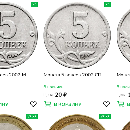
XF
XF
пеек 2002 М
Монета 5 копеек 2002 СП
Монет
В наличии
В нали
20 ₽
Цена
Цена
ИНУ
В КОРЗИНУ
VF-XF
VF-XF