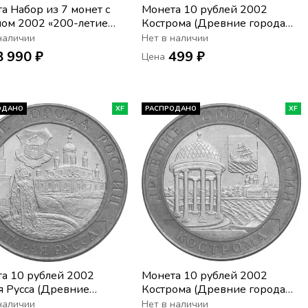
а Набор из 7 монет с
Монета 10 рублей 2002
ом 2002 «200-летие
Кострома (Древние города
ование в России
России), мешковая
наличии
Нет в наличии
терств» в буклете
сохранность
8 990 ₽
499 ₽
Цена
ОДАНО
XF
РАСПРОДАНО
XF
а 10 рублей 2002
Монета 10 рублей 2002
я Русса (Древние
Кострома (Древние города
а России)
России)
наличии
Нет в наличии