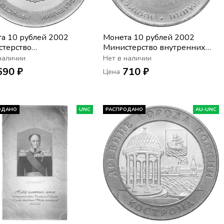
а 10 рублей 2002
Монета 10 рублей 2002
терство
Министерство внутренних
мического развития РФ,
дел РФ (МВД), мешковая
наличии
Нет в наличии
вая сохранность
сохранность
690 ₽
710 ₽
Цена
ОДАНО
UNC
РАСПРОДАНО
AU-UNC