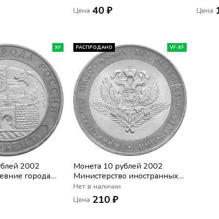
40 ₽
Цена
Цена
XF
РАСПРОДАНО
VF-XF
ублей 2002
Монета 10 рублей 2002
евние города
Министерство иностранных
дел РФ (МИД)
Нет в наличии
210 ₽
Цена