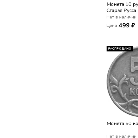
Монета 10 р
Старая Русса
города Росси
Нет в наличии
сохранность
499 ₽
Цена
РАСПРОДАНО
Монета 50 к
Нет в наличии