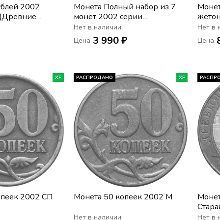
ублей 2002
Монета Полный набор из 7
Монет
 (Древние
монет 2002 серии
жетон
и), мешковая
«Министерства РФ», мешковая
образ
Нет в наличии
Нет в 
сохранность
минис
3 990 ₽
Цена
Цена
XF
РАСПРОДАНО
XF
РАСПР
опеек 2002 СП
Монета 50 копеек 2002 М
Монет
Стара
город
Нет в наличии
Нет в 