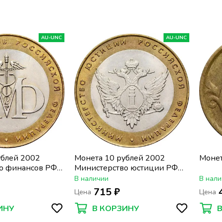
AU-UNC
AU-UNC
ублей 2002
Монета 10 рублей 2002
Монет
о финансов РФ
Министерство юстиции РФ
ешковая
(Минюст), мешковая
В наличии
В нали
сохранность
715 ₽
Цена
Цена
ИНУ
В КОРЗИНУ