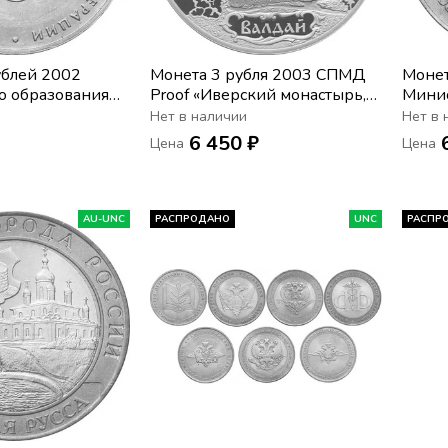
ублей 2002
Монета 3 рубля 2003 СПМД
Монет
о образования
Proof «Иверский монастырь,
Минис
я сохранность
Валдай»
эконо
Нет в наличии
Нет в 
мешко
6 450 ₽
Цена
Цена
AU-UNC
РАСПРОДАНО
UNC
РАСПР