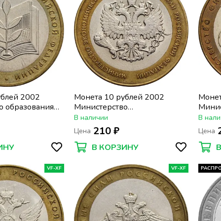
ублей 2002
Монета 10 рублей 2002
Монет
о образования
Министерство
Минис
экономического развития РФ
(Мин
В наличии
В нали
210 ₽
Цена
Цена
ИНУ
В КОРЗИНУ
VF-XF
VF-XF
РАСПР