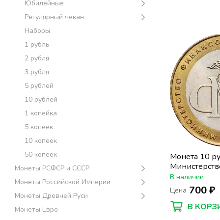
Юбилейные
Регулярный чекан
Наборы
1 рубль
2 рубля
3 рубля
5 рублей
10 рублей
1 копейка
5 копеек
10 копеек
50 копеек
Монета 10 р
Министерств
Монеты РСФСР и СССР
(Минфин), м
В наличии
Монеты Российской Империи
сохранность
700 ₽
Цена
Монеты Древней Руси
В КОРЗ
Монеты Евро