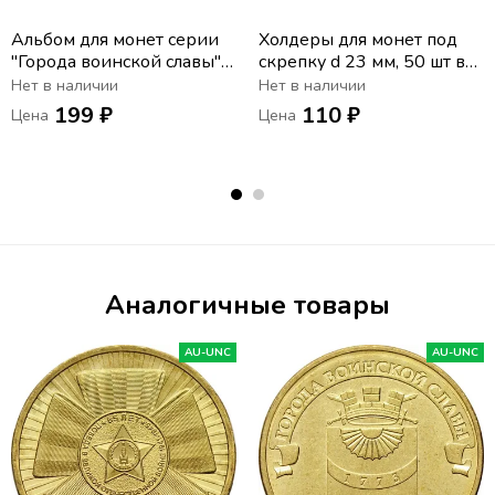
Альбом для монет серии
Холдеры для монет под
"Города воинской славы" и
скрепку d 23 мм, 50 шт в
других десятирублевых
упаковке PCCB
Нет в наличии
Нет в наличии
199 ₽
110 ₽
Цена
Цена
Аналогичные товары
AU-UNC
AU-UNC