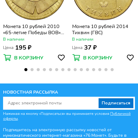
Монета 10 рублей 2010
Монета 10 рублей 2014
«65-летие Победы ВОВ»
Тихвин (ГВС)
(Бантик)
В наличии
В наличии
195 ₽
37 ₽
Цена
Цена
В КОРЗИНУ
В КОРЗИНУ
НОВОСТНАЯ РАССЫЛКА
Подписаться
Нажимая на кнопку «Подписаться» вы принимаете условия
Публичной
оферты
.
Подпишитесь на электронную рассылку новостей от
нумизматического интернет-магазина
«76 Монет». Будьте
в