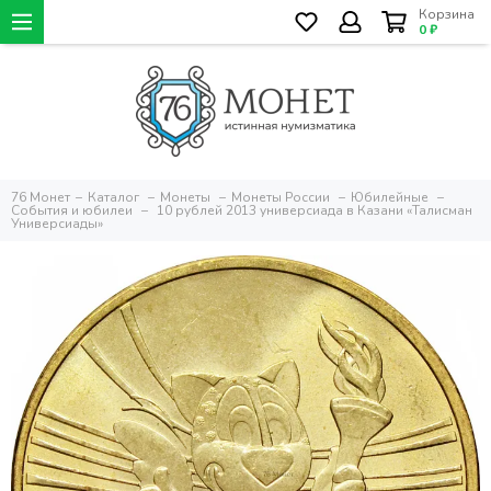
Корзина
0 ₽
76 Монет
Каталог
Монеты
Монеты России
Юбилейные
События и юбилеи
10 рублей 2013 универсиада в Казани «Талисман
Универсиады»