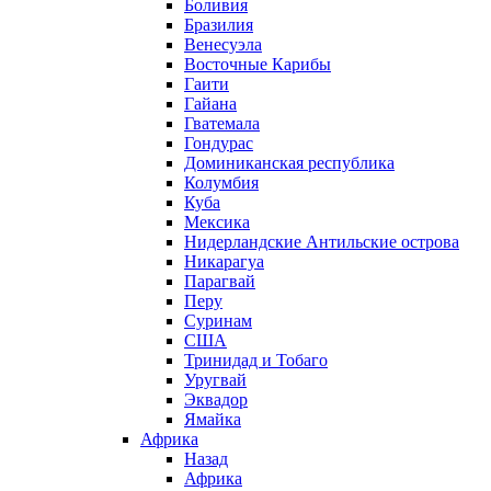
Боливия
Бразилия
Венесуэла
Восточные Карибы
Гаити
Гайана
Гватемала
Гондурас
Доминиканская республика
Колумбия
Куба
Мексика
Нидерландские Антильские острова
Никарагуа
Парагвай
Перу
Суринам
США
Тринидад и Тобаго
Уругвай
Эквадор
Ямайка
Африка
Назад
Африка