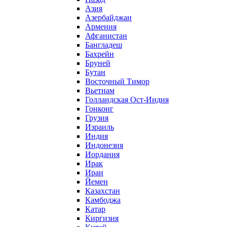
Азия
Азербайджан
Армения
Афганистан
Бангладеш
Бахрейн
Бруней
Бутан
Восточный Тимор
Вьетнам
Голландская Ост-Индия
Гонконг
Грузия
Израиль
Индия
Индонезия
Иордания
Ирак
Иран
Йемен
Казахстан
Камбоджа
Катар
Киргизия