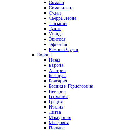
Сомали
Сомалиленд
Судан
Сьерра-Леоне
Танзания
Тунис
Уганда
Эритрея
Эфиопия
Южный Судан
Европа
Назад
Европа
Австрия
Беларусь
Болгария
Босния и Герцеговина
Венгрия
Германия
Греция
Италия
Литва
Македония
Молдавия
Польша