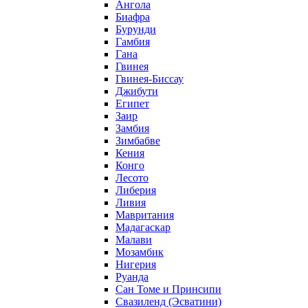
Ангола
Биафра
Бурунди
Гамбия
Гана
Гвинея
Гвинея-Биссау
Джибути
Египет
Заир
Замбия
Зимбабве
Кения
Конго
Лесото
Либерия
Ливия
Мавритания
Мадагаскар
Малави
Мозамбик
Нигерия
Руанда
Сан Томе и Принсипи
Свазиленд (Эсватини)