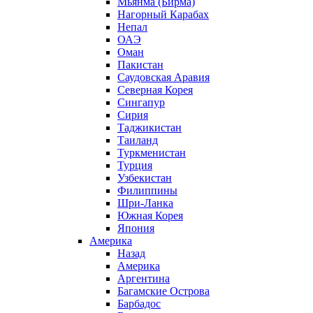
Мьянма (Бирма)
Нагорный Карабах
Непал
ОАЭ
Оман
Пакистан
Саудовская Аравия
Северная Корея
Сингапур
Сирия
Таджикистан
Таиланд
Туркменистан
Турция
Узбекистан
Филиппины
Шри-Ланка
Южная Корея
Япония
Америка
Назад
Америка
Аргентина
Багамские Острова
Барбадос