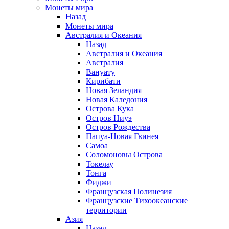
Монеты мира
Назад
Монеты мира
Австралия и Океания
Назад
Австралия и Океания
Австралия
Вануату
Кирибати
Новая Зеландия
Новая Каледония
Острова Кука
Остров Ниуэ
Остров Рождества
Папуа-Новая Гвинея
Самоа
Соломоновы Острова
Токелау
Тонга
Фиджи
Французская Полинезия
Французские Тихоокеанские
территории
Азия
Назад