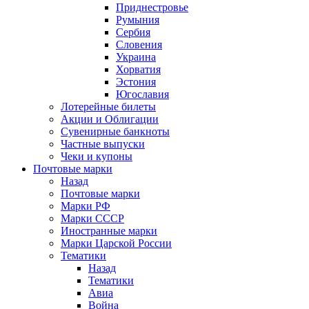
Приднестровье
Румыния
Сербия
Словения
Украина
Хорватия
Эстония
Югославия
Лотерейные билеты
Акции и Облигации
Сувенирные банкноты
Частные выпуски
Чеки и купоны
Почтовые марки
Назад
Почтовые марки
Марки РФ
Марки СССР
Иностранные марки
Марки Царской России
Тематики
Назад
Тематики
Авиа
Война