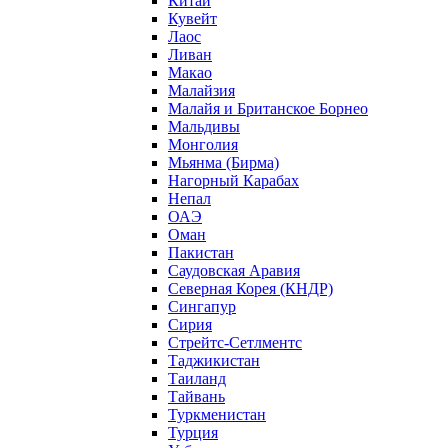
Китай
Кувейт
Лаос
Ливан
Макао
Малайзия
Малайя и Британское Борнео
Мальдивы
Монголия
Мьянма (Бирма)
Нагорный Карабах
Непал
ОАЭ
Оман
Пакистан
Саудовская Аравия
Северная Корея (КНДР)
Сингапур
Сирия
Стрейтс-Сетлментс
Таджикистан
Таиланд
Тайвань
Туркменистан
Турция