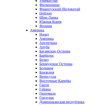
Узбекистан
Филиппины
Французский Индокитай
Цейлон
Шри-Ланка
Южная Корея
Япония
Америка
Назад
Америка
Аргентина
Аруба
Багамские Острова
Барбадос
Белиз
Бермудские Острова
Боливия
Бразилия
Венесуэла
Восточные Карибы
Гаити
Гайана
Гватемала
Гондурас
Доминиканская республика