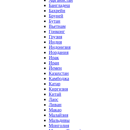
Афганистан
Бангладеш
Бахрейн
Бруней
Бутан
Вьетнам
Гонконг
Грузия
Индия
Индонезия
Иордания
Ирак
Иран
Йемен
Казахстан
Камбоджа
Катар
Киргизия
Китай
Лаос
Ливан
Макао
Малайзия
Мальдивы
Монголия