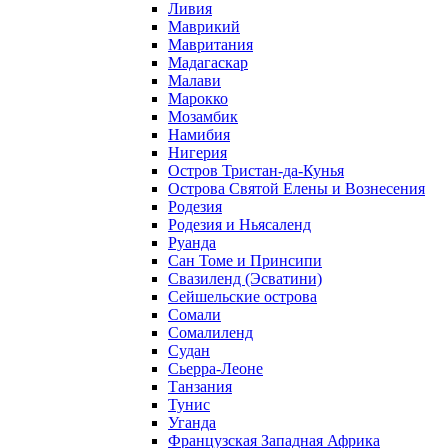
Ливия
Маврикий
Мавритания
Мадагаскар
Малави
Марокко
Мозамбик
Намибия
Нигерия
Остров Тристан-да-Кунья
Острова Святой Елены и Вознесения
Родезия
Родезия и Ньясаленд
Руанда
Сан Томе и Принсипи
Свазиленд (Эсватини)
Сейшельские острова
Сомали
Сомалиленд
Судан
Сьерра-Леоне
Танзания
Тунис
Уганда
Французская Западная Африка