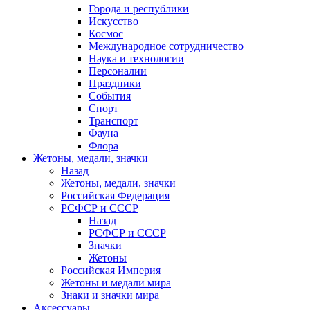
Города и республики
Искусство
Космос
Международное сотрудничество
Наука и технологии
Персоналии
Праздники
События
Спорт
Транспорт
Фауна
Флора
Жетоны, медали, значки
Назад
Жетоны, медали, значки
Российская Федерация
РСФСР и СССР
Назад
РСФСР и СССР
Значки
Жетоны
Российская Империя
Жетоны и медали мира
Знаки и значки мира
Аксессуары