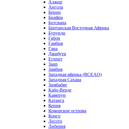
Алжир
Ангола
Бенин
Биафра
Ботсвана
Британская Восточная Африка
Бурунди
Габон
Гамбия
Гана
Джибути
Египет
Заир
Замбия
Западная африка (BCEAO)
Западная Сахара
Зимбабве
Кабо-Верде
Камерун
Катанга
Кения
Коморские острова
Конго
Лесото
Либерия