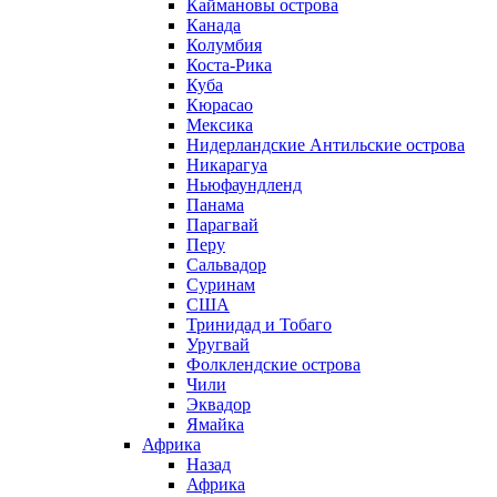
Каймановы острова
Канада
Колумбия
Коста-Рика
Куба
Кюрасао
Мексика
Нидерландские Антильские острова
Никарагуа
Ньюфаундленд
Панама
Парагвай
Перу
Сальвадор
Суринам
США
Тринидад и Тобаго
Уругвай
Фолклендские острова
Чили
Эквадор
Ямайка
Африка
Назад
Африка