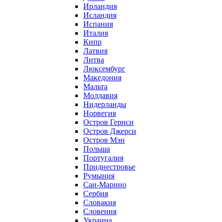
Ирландия
Исландия
Испания
Италия
Кипр
Латвия
Литва
Люксембург
Македония
Мальта
Молдавия
Нидерланды
Норвегия
Остров Гернси
Остров Джерси
Остров Мэн
Польша
Португалия
Приднестровье
Румыния
Сан-Марино
Сербия
Словакия
Словения
Украина