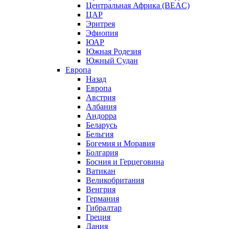
Центральная Африка (BEAC)
ЦАР
Эритрея
Эфиопия
ЮАР
Южная Родезия
Южный Судан
Европа
Назад
Европа
Австрия
Албания
Андорра
Беларусь
Бельгия
Богемия и Моравия
Болгария
Босния и Герцеговина
Ватикан
Великобритания
Венгрия
Германия
Гибралтар
Греция
Дания