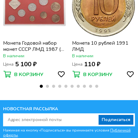
Монета Годовой набор
Монета 10 рублей 1991
монет СССР ЛМД 1987 (9
ЛМД
монет с жетоном в
В наличии
В наличии
жесткой упаковке)
5 100 ₽
110 ₽
Цена
Цена
В КОРЗИНУ
В КОРЗИНУ
НОВОСТНАЯ РАССЫЛКА
Подписаться
Нажимая на кнопку «Подписаться» вы принимаете условия
Публичной
оферты
.