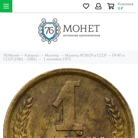
Корзина
0 ₽
76 Монет
Каталог
Монеты
Монеты РСФСР и СССР
ГКЧП и
СССР (1961 - 1991)
1 копейка 1972