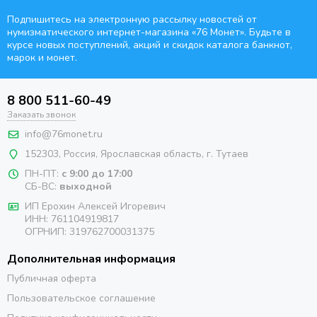
Подпишитесь на электронную рассылку новостей от
нумизматического интернет-магазина
«76 Монет». Будьте
в
курсе новых поступлений, акций и скидок каталога банкнот,
марок и монет.
8 800 511-60-49
Заказать звонок
info@76monet.ru
152303
,
Россия
,
Ярославская область
, г. Тутаев
ПН-ПТ:
с 9:00 до 17:00
СБ-ВС:
выходной
ИП Ерохин Алексей Игоревич
ИНН: 761104919817
ОГРНИП: 319762700031375
Дополнительная информация
Публичная оферта
Пользовательское соглашение