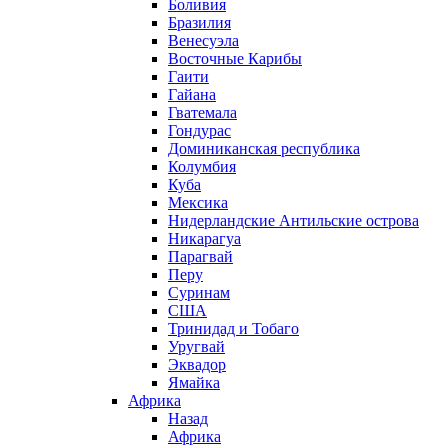
Боливия
Бразилия
Венесуэла
Восточные Карибы
Гаити
Гайана
Гватемала
Гондурас
Доминиканская республика
Колумбия
Куба
Мексика
Нидерландские Антильские острова
Никарагуа
Парагвай
Перу
Суринам
США
Тринидад и Тобаго
Уругвай
Эквадор
Ямайка
Африка
Назад
Африка