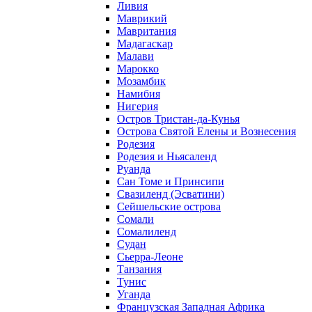
Ливия
Маврикий
Мавритания
Мадагаскар
Малави
Марокко
Мозамбик
Намибия
Нигерия
Остров Тристан-да-Кунья
Острова Святой Елены и Вознесения
Родезия
Родезия и Ньясаленд
Руанда
Сан Томе и Принсипи
Свазиленд (Эсватини)
Сейшельские острова
Сомали
Сомалиленд
Судан
Сьерра-Леоне
Танзания
Тунис
Уганда
Французская Западная Африка