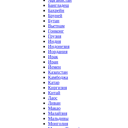
Афганистан
Бангладеш
Бахрейн
Бруней
Бутан
Вьетнам
Гонконг
Грузия
Индия
Индонезия
Иордания
Ирак
Иран
Йемен
Казахстан
Камбоджа
Катар
Киргизия
Китай
Лаос
Ливан
Макао
Малайзия
Мальдивы
Монголия