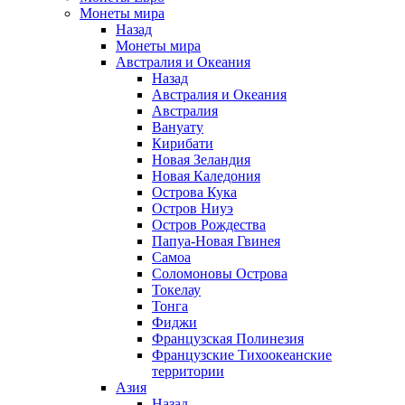
Монеты мира
Назад
Монеты мира
Австралия и Океания
Назад
Австралия и Океания
Австралия
Вануату
Кирибати
Новая Зеландия
Новая Каледония
Острова Кука
Остров Ниуэ
Остров Рождества
Папуа-Новая Гвинея
Самоа
Соломоновы Острова
Токелау
Тонга
Фиджи
Французская Полинезия
Французские Тихоокеанские
территории
Азия
Назад