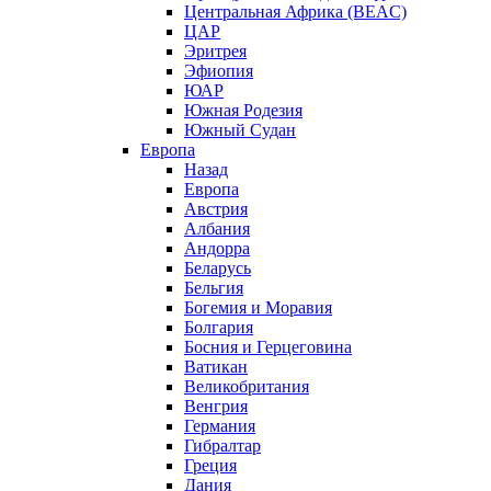
Центральная Африка (BEAC)
ЦАР
Эритрея
Эфиопия
ЮАР
Южная Родезия
Южный Судан
Европа
Назад
Европа
Австрия
Албания
Андорра
Беларусь
Бельгия
Богемия и Моравия
Болгария
Босния и Герцеговина
Ватикан
Великобритания
Венгрия
Германия
Гибралтар
Греция
Дания