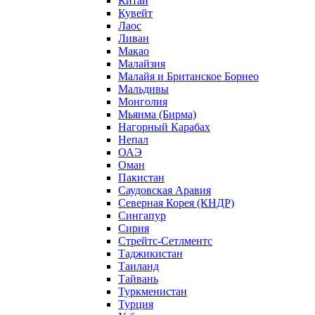
Китай
Кувейт
Лаос
Ливан
Макао
Малайзия
Малайя и Британское Борнео
Мальдивы
Монголия
Мьянма (Бирма)
Нагорный Карабах
Непал
ОАЭ
Оман
Пакистан
Саудовская Аравия
Северная Корея (КНДР)
Сингапур
Сирия
Стрейтс-Сетлментс
Таджикистан
Таиланд
Тайвань
Туркменистан
Турция