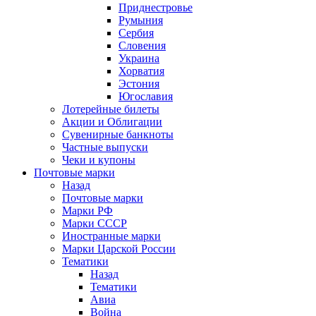
Приднестровье
Румыния
Сербия
Словения
Украина
Хорватия
Эстония
Югославия
Лотерейные билеты
Акции и Облигации
Сувенирные банкноты
Частные выпуски
Чеки и купоны
Почтовые марки
Назад
Почтовые марки
Марки РФ
Марки СССР
Иностранные марки
Марки Царской России
Тематики
Назад
Тематики
Авиа
Война