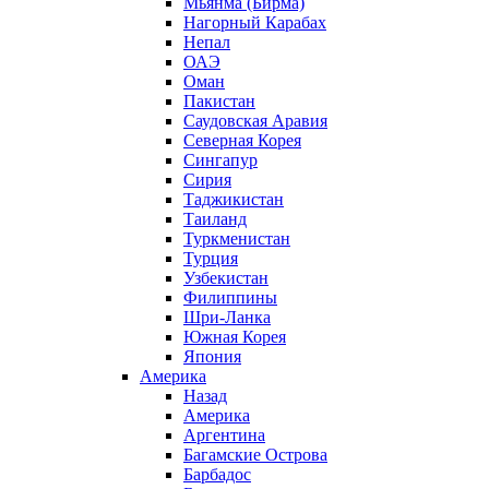
Мьянма (Бирма)
Нагорный Карабах
Непал
ОАЭ
Оман
Пакистан
Саудовская Аравия
Северная Корея
Сингапур
Сирия
Таджикистан
Таиланд
Туркменистан
Турция
Узбекистан
Филиппины
Шри-Ланка
Южная Корея
Япония
Америка
Назад
Америка
Аргентина
Багамские Острова
Барбадос