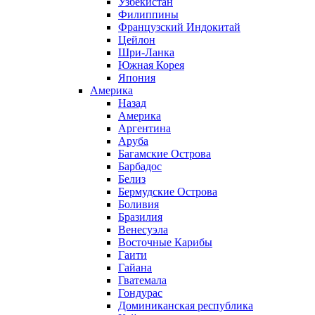
Узбекистан
Филиппины
Французский Индокитай
Цейлон
Шри-Ланка
Южная Корея
Япония
Америка
Назад
Америка
Аргентина
Аруба
Багамские Острова
Барбадос
Белиз
Бермудские Острова
Боливия
Бразилия
Венесуэла
Восточные Карибы
Гаити
Гайана
Гватемала
Гондурас
Доминиканская республика