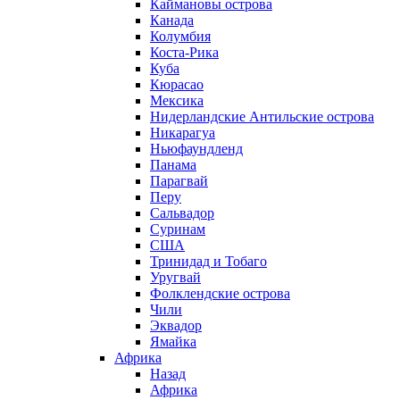
Каймановы острова
Канада
Колумбия
Коста-Рика
Куба
Кюрасао
Мексика
Нидерландские Антильские острова
Никарагуа
Ньюфаундленд
Панама
Парагвай
Перу
Сальвадор
Суринам
США
Тринидад и Тобаго
Уругвай
Фолклендские острова
Чили
Эквадор
Ямайка
Африка
Назад
Африка