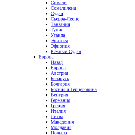
Сомали
Сомалиленд
Судан
Сьерра-Леоне
Танзания
Тунис
Уганда
Эритрея
Эфиопия
Южный Судан
Европа
Назад
Европа
Австрия
Беларусь
Болгария
Босния и Герцеговина
Венгрия
Германия
Греция
Италия
Литва
Македония
Молдавия
Польша