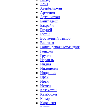
Азия
Азербайджан
Армения
Афганистан
Бангладеш
Бахрейн
Бруней
Бутан
Восточный Тимор
Вьетнам
Голландская Ост-Индия
Гонконг
Грузия
Израиль
Индия
Индонезия
Иордания
Ирак
Иран
Йемен
Казахстан
Камбоджа
Катар
Киргизия