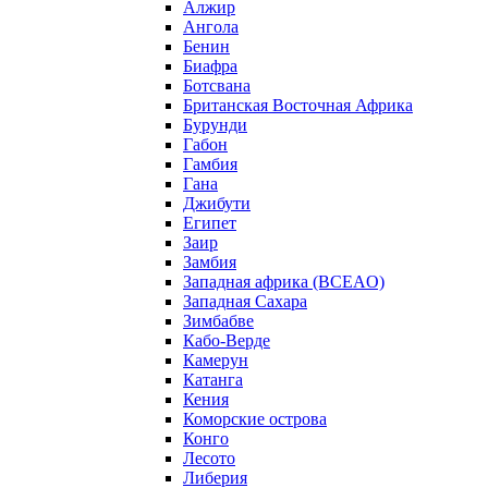
Алжир
Ангола
Бенин
Биафра
Ботсвана
Британская Восточная Африка
Бурунди
Габон
Гамбия
Гана
Джибути
Египет
Заир
Замбия
Западная африка (BCEAO)
Западная Сахара
Зимбабве
Кабо-Верде
Камерун
Катанга
Кения
Коморские острова
Конго
Лесото
Либерия