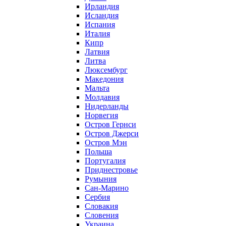
Ирландия
Исландия
Испания
Италия
Кипр
Латвия
Литва
Люксембург
Македония
Мальта
Молдавия
Нидерланды
Норвегия
Остров Гернси
Остров Джерси
Остров Мэн
Польша
Португалия
Приднестровье
Румыния
Сан-Марино
Сербия
Словакия
Словения
Украина