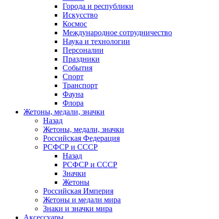
Города и республики
Искусство
Космос
Международное сотрудничество
Наука и технологии
Персоналии
Праздники
События
Спорт
Транспорт
Фауна
Флора
Жетоны, медали, значки
Назад
Жетоны, медали, значки
Российская Федерация
РСФСР и СССР
Назад
РСФСР и СССР
Значки
Жетоны
Российская Империя
Жетоны и медали мира
Знаки и значки мира
Аксессуары