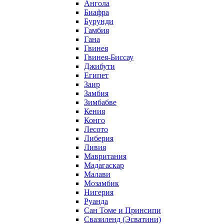
Ангола
Биафра
Бурунди
Гамбия
Гана
Гвинея
Гвинея-Биссау
Джибути
Египет
Заир
Замбия
Зимбабве
Кения
Конго
Лесото
Либерия
Ливия
Мавритания
Мадагаскар
Малави
Мозамбик
Нигерия
Руанда
Сан Томе и Принсипи
Свазиленд (Эсватини)