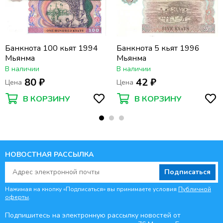
Банкнота 100 кьят 1994
Банкнота 5 кьят 1996
Мьянма
Мьянма
В наличии
В наличии
80 ₽
42 ₽
Цена
Цена
В КОРЗИНУ
В КОРЗИНУ
НОВОСТНАЯ РАССЫЛКА
Подписаться
Нажимая на кнопку «Подписаться» вы принимаете условия
Публичной
оферты
.
Подпишитесь на электронную рассылку новостей от