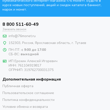
нумизматического интернет-магазина
«76 Монет». Будьте
в
курсе новых поступлений, акций и скидок каталога банкнот,
марок и монет.
8 800 511-60-49
Заказать звонок
info@76monet.ru
152303
,
Россия
,
Ярославская область
, г. Тутаев
ПН-ПТ:
с 9:00 до 17:00
СБ-ВС:
выходной
ИП Ерохин Алексей Игоревич
ИНН: 761104919817
ОГРНИП: 319762700031375
Дополнительная информация
Публичная оферта
Пользовательское соглашение
Политика конфиденциальности
Условия обмена и возврата