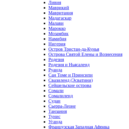
Ливия
Маврикий
Мавритания
Мадагаскар
Малави
Марокко
Мозамбик
Намибия
Нигерия
Остров Тристан-да-Кунья
Острова Святой Елены и Вознесения
Родезия
Родезия и Ньясаленд
Руанда
Сан Томе и Принсипи
Свазиленд (Эсватини)
Сейшельские острова
Сомали
Сомалиленд
Судан
Сьерра-Леоне
Танзания
Тунис
Уганда
Французская Западная Африка