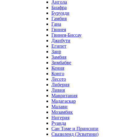
Ангола
Биафра
Бурунди
Гамбия
Гана
Гвинея
Гвинея-Биссау
Джибути
Египет
Заир
Замбия
Зимбабве
Кения
Конго
Лесото
Либерия
Ливия
Мавритания
Мадагаскар
Малави
Мозамбик
Нигерия
Руанда
Сан Томе и Принсипи
Свазиленд (Эсватини)