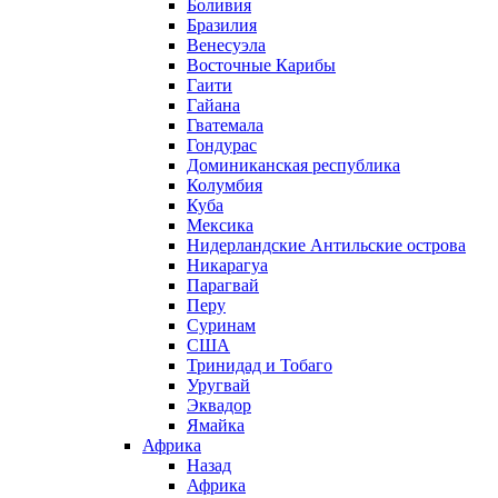
Боливия
Бразилия
Венесуэла
Восточные Карибы
Гаити
Гайана
Гватемала
Гондурас
Доминиканская республика
Колумбия
Куба
Мексика
Нидерландские Антильские острова
Никарагуа
Парагвай
Перу
Суринам
США
Тринидад и Тобаго
Уругвай
Эквадор
Ямайка
Африка
Назад
Африка