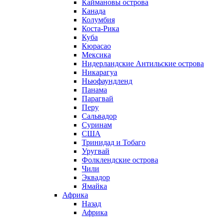
Каймановы острова
Канада
Колумбия
Коста-Рика
Куба
Кюрасао
Мексика
Нидерландские Антильские острова
Никарагуа
Ньюфаундленд
Панама
Парагвай
Перу
Сальвадор
Суринам
США
Тринидад и Тобаго
Уругвай
Фолклендские острова
Чили
Эквадор
Ямайка
Африка
Назад
Африка