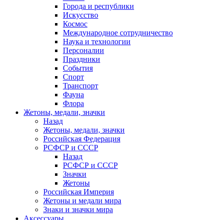
Города и республики
Искусство
Космос
Международное сотрудничество
Наука и технологии
Персоналии
Праздники
События
Спорт
Транспорт
Фауна
Флора
Жетоны, медали, значки
Назад
Жетоны, медали, значки
Российская Федерация
РСФСР и СССР
Назад
РСФСР и СССР
Значки
Жетоны
Российская Империя
Жетоны и медали мира
Знаки и значки мира
Аксессуары