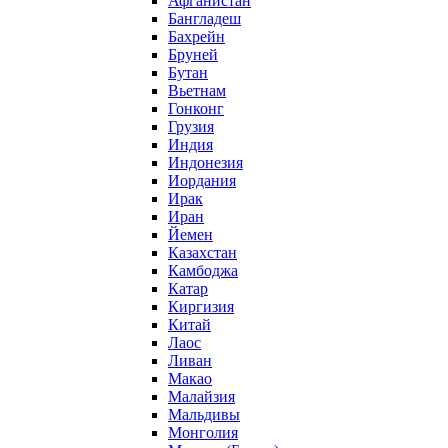
Афганистан
Бангладеш
Бахрейн
Бруней
Бутан
Вьетнам
Гонконг
Грузия
Индия
Индонезия
Иордания
Ирак
Иран
Йемен
Казахстан
Камбоджа
Катар
Киргизия
Китай
Лаос
Ливан
Макао
Малайзия
Мальдивы
Монголия