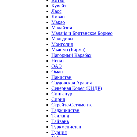
Китай
Кувейт
Лаос
Ливан
Макао
Малайзия
Малайя и Британское Борнео
Мальдивы
Монголия
Мьянма (Бирма)
Нагорный Карабах
Непал
ОАЭ
Оман
Пакистан
Саудовская Аравия
Северная Корея (КНДР)
Сингапур
Сирия
Стрейтс-Сетлментс
Таджикистан
Таиланд
Тайвань
Туркменистан
Турция