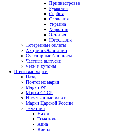
Приднестровье
Румыния
Сербия
Словения
Украина
Хорватия
Эстония
Югославия
Лотерейные билеты
Акции и Облигации
Сувенирные банкноты
Частные выпуски
Чеки и купоны
Почтовые марки
Назад
Почтовые марки
Марки РФ
Марки СССР
Иностранные марки
Марки Царской России
Тематики
Назад
Тематики
Авиа
Война