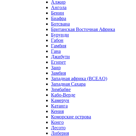
Алжир
Ангола
Бенин
Биафра
Ботсвана
Британская Восточная Африка
Бурунди
Габон
Гамбия
Гана
Джибути
Египет
Заир
Замбия
Западная африка (BCEAO)
Западная Сахара
Зимбабве
Кабо-Верде
Камерун
Катанга
Кения
Коморские острова
Конго
Лесото
Либерия