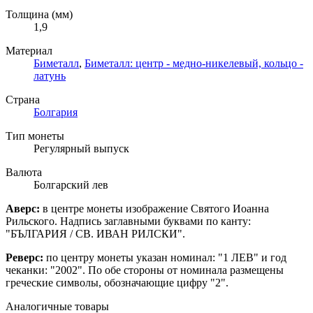
Толщина (мм)
1,9
Материал
Биметалл
,
Биметалл: центр - медно-никелевый, кольцо -
латунь
Страна
Болгария
Тип монеты
Регулярный выпуск
Валюта
Болгарский лев
Аверс:
в центре монеты изображение
Святого Иоанна
Рильского
. Надпись заглавными буквами по канту:
"БЪЛГАРИЯ
/
СВ. ИВАН РИЛСКИ".
Реверс:
по центру монеты указан номинал: "1 ЛЕВ" и год
чеканки: "2002".
По обе стороны от номинала размещены
греческие символы, обозначающие цифру "2".
Аналогичные товары