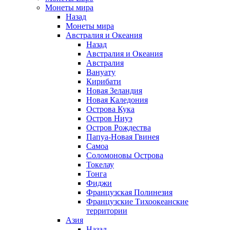
Монеты мира
Назад
Монеты мира
Австралия и Океания
Назад
Австралия и Океания
Австралия
Вануату
Кирибати
Новая Зеландия
Новая Каледония
Острова Кука
Остров Ниуэ
Остров Рождества
Папуа-Новая Гвинея
Самоа
Соломоновы Острова
Токелау
Тонга
Фиджи
Французская Полинезия
Французские Тихоокеанские
территории
Азия
Назад