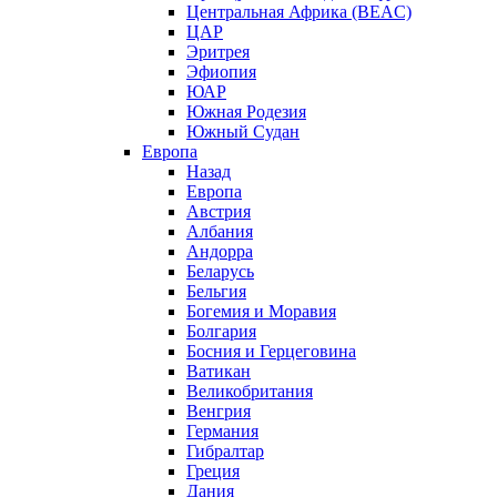
Центральная Африка (BEAC)
ЦАР
Эритрея
Эфиопия
ЮАР
Южная Родезия
Южный Судан
Европа
Назад
Европа
Австрия
Албания
Андорра
Беларусь
Бельгия
Богемия и Моравия
Болгария
Босния и Герцеговина
Ватикан
Великобритания
Венгрия
Германия
Гибралтар
Греция
Дания