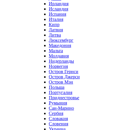
Ирландия
Исландия
Испания
Италия
Кипр
Латвия
Литва
Люксембург
Македония
Мальта
Молдавия
Нидерланды
Норвегия
Остров Гернси
Остров Джерси
Остров Мэн
Польша
Португалия
Приднестровье
Румыния
Сан-Марино
Сербия
Словакия
Словения
Украина