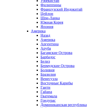
Узбекистан
Филиппины
Французский Индокитай
Цейлон
Шри-Ланка
Южная Корея
Япония
Америка
Назад
Америка
Аргентина
Аруба
Багамские Острова
Барбадос
Белиз
Бермудские Острова
Боливия
Бразилия
Венесуэла
Восточные Карибы
Гаити
Гайана
Гватемала
Гондурас
Доминиканская республика