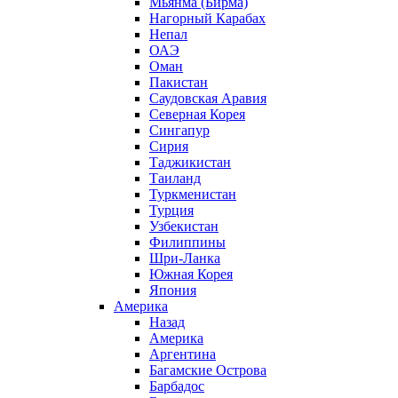
Мьянма (Бирма)
Нагорный Карабах
Непал
ОАЭ
Оман
Пакистан
Саудовская Аравия
Северная Корея
Сингапур
Сирия
Таджикистан
Таиланд
Туркменистан
Турция
Узбекистан
Филиппины
Шри-Ланка
Южная Корея
Япония
Америка
Назад
Америка
Аргентина
Багамские Острова
Барбадос