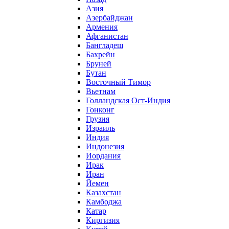
Азия
Азербайджан
Армения
Афганистан
Бангладеш
Бахрейн
Бруней
Бутан
Восточный Тимор
Вьетнам
Голландская Ост-Индия
Гонконг
Грузия
Израиль
Индия
Индонезия
Иордания
Ирак
Иран
Йемен
Казахстан
Камбоджа
Катар
Киргизия