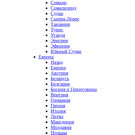
Сомали
Сомалиленд
Судан
Сьерра-Леоне
Танзания
Тунис
Уганда
Эритрея
Эфиопия
Южный Судан
Европа
Назад
Европа
Австрия
Беларусь
Болгария
Босния и Герцеговина
Венгрия
Германия
Греция
Италия
Литва
Македония
Молдавия
Польша