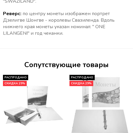
"SWAZILAND".
Реверс:
по центру
монеты изображен портрет
Дзелигве Шонгве - королевы Свазиленда. Вдоль
нижнего края монеты указан номинал: " ONE
LILANGENI" и год чеканки.
Сопутствующие товары
РАСПРОДАНО
РАСПРОДАНО
СКИДКА 29%
СКИДКА 29%