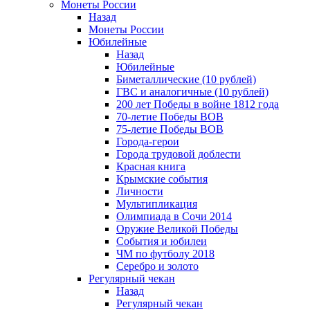
Монеты России
Назад
Монеты России
Юбилейные
Назад
Юбилейные
Биметаллические (10 рублей)
ГВС и аналогичные (10 рублей)
200 лет Победы в войне 1812 года
70-летие Победы ВОВ
75-летие Победы ВОВ
Города-герои
Города трудовой доблести
Красная книга
Крымские события
Личности
Мультипликация
Олимпиада в Сочи 2014
Оружие Великой Победы
События и юбилеи
ЧМ по футболу 2018
Серебро и золото
Регулярный чекан
Назад
Регулярный чекан