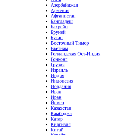
Азербайджан
Армения
Афганистан
Бангладеш
Бахрейн
Бруней
Бутан
Восточный Тимор
Вьетнам
Голландская Ост-Индия
Гонконг
Грузия
Израиль
Индия
Индонезия
Иордания
Ирак
Иран
Йемен
Казахстан
Камбоджа
Катар
Киргизия
Китай