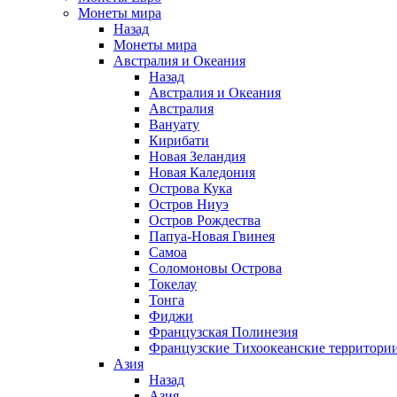
Монеты мира
Назад
Монеты мира
Австралия и Океания
Назад
Австралия и Океания
Австралия
Вануату
Кирибати
Новая Зеландия
Новая Каледония
Острова Кука
Остров Ниуэ
Остров Рождества
Папуа-Новая Гвинея
Самоа
Соломоновы Острова
Токелау
Тонга
Фиджи
Французская Полинезия
Французские Тихоокеанские территори
Азия
Назад
Азия