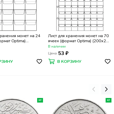
хранения монет на 24
Лист для хранения монет на 70
ормат Optima)
ячеек (формат Optima) (200х250
мм)
мм)
В наличии
₽
53 ₽
Цена
РЗИНУ
В КОРЗИНУ
XF
XF