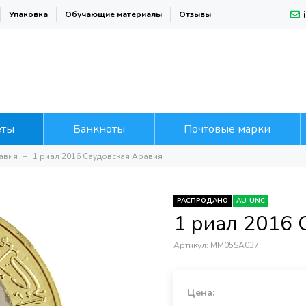
Упаковка
Обучающие материалы
Отзывы
еты
Банкноты
Почтовые марки
авия
1 риал 2016 Саудовская Аравия
РАСПРОДАНО
AU-UNC
1 риал 2016 
Артикул:
MM05SA037
Цена: