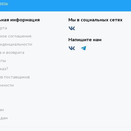
ерты
.
ьная информация
Мы в социальных сетях
ерта
кое соглашение
Напишите нам
фиденциальности
а и возврата
еты
каз?
я поставщиков
инности
ам
одам