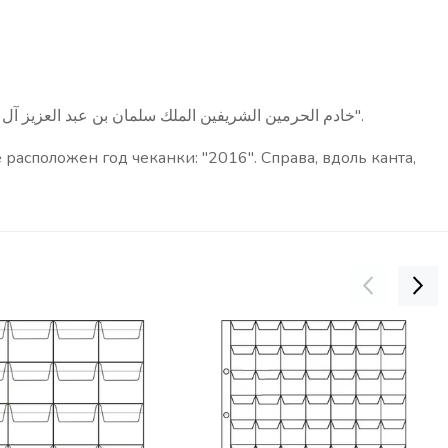
Салман ибн Абдул-Азиза, о чем свидетельствует подпись рядом: "خادم الحرمين الشريفين الملك سلمان بن عبد العزيز آل سعود".
асположен год чеканки: "2016". Справа, вдоль канта,