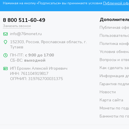
Нажимая на кнопку «Подписаться» вы принимаете условия
Публичной оф
Дополнител
8 800 511-60-49
Заказать звонок
Публичная оф
info@76monet.ru
Пользовательс
152303
,
Россия
,
Ярославская область
, г.
Политика кон
Тутаев
Условия обмен
ПН-ПТ:
с 9:00 до 17:00
Вопросы и отв
СБ-ВС:
выходной
Как сделать за
ИП Ерохин Алексей Игоревич
ИНН: 761104919817
Информация дл
ОГРНИП: 319762700031375
Гарантия подл
Новости
Карта сайта
Монеты по год
Банкноты по г