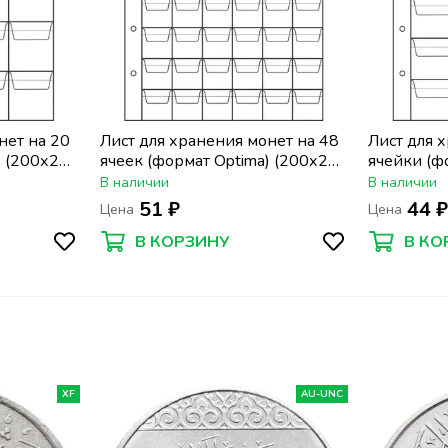
нет на 20
Лист для хранения монет на 48
Лист для 
) (200х250
ячеек (формат Optima) (200х250
ячейки (ф
мм)
(200х250 
В наличии
В наличии
51 ₽
44 
Цена
Цена
В КОРЗИНУ
В КО
XF
AU-UNC