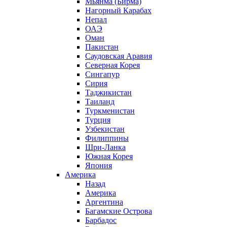
Мьянма (Бирма)
Нагорный Карабах
Непал
ОАЭ
Оман
Пакистан
Саудовская Аравия
Северная Корея
Сингапур
Сирия
Таджикистан
Таиланд
Туркменистан
Турция
Узбекистан
Филиппины
Шри-Ланка
Южная Корея
Япония
Америка
Назад
Америка
Аргентина
Багамские Острова
Барбадос