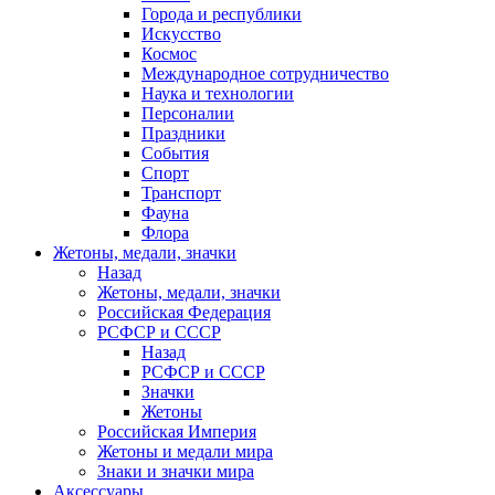
Города и республики
Искусство
Космос
Международное сотрудничество
Наука и технологии
Персоналии
Праздники
События
Спорт
Транспорт
Фауна
Флора
Жетоны, медали, значки
Назад
Жетоны, медали, значки
Российская Федерация
РСФСР и СССР
Назад
РСФСР и СССР
Значки
Жетоны
Российская Империя
Жетоны и медали мира
Знаки и значки мира
Аксессуары