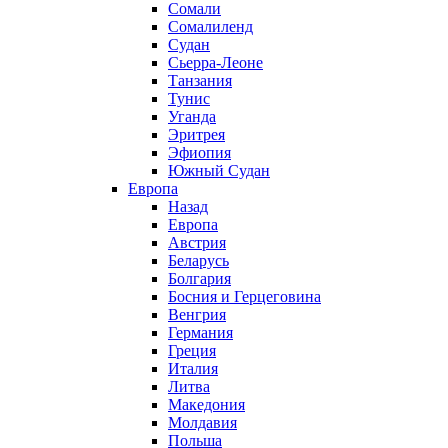
Сомали
Сомалиленд
Судан
Сьерра-Леоне
Танзания
Тунис
Уганда
Эритрея
Эфиопия
Южный Судан
Европа
Назад
Европа
Австрия
Беларусь
Болгария
Босния и Герцеговина
Венгрия
Германия
Греция
Италия
Литва
Македония
Молдавия
Польша