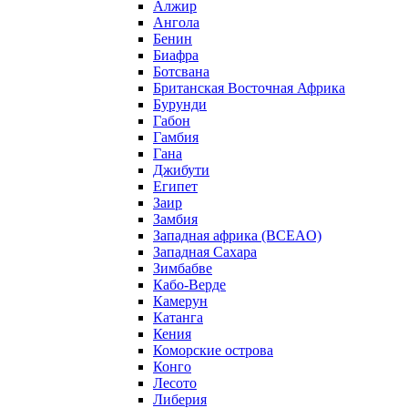
Алжир
Ангола
Бенин
Биафра
Ботсвана
Британская Восточная Африка
Бурунди
Габон
Гамбия
Гана
Джибути
Египет
Заир
Замбия
Западная африка (BCEAO)
Западная Сахара
Зимбабве
Кабо-Верде
Камерун
Катанга
Кения
Коморские острова
Конго
Лесото
Либерия