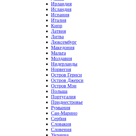
Ирландия
Исландия
Испания
Италия
Кипр
Латвия
Литва
Люксембург
Македония
Мальта
Молдавия
Нидерланды
Норвегия
Остров Гернси
Остров Джерси
Остров Мэн
Польша
Португалия
Приднестровье
Румыния
Сан-Марино
Сербия
Словакия
Словения
Украина