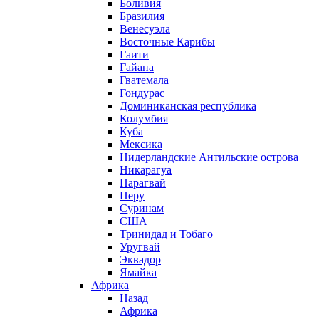
Боливия
Бразилия
Венесуэла
Восточные Карибы
Гаити
Гайана
Гватемала
Гондурас
Доминиканская республика
Колумбия
Куба
Мексика
Нидерландские Антильские острова
Никарагуа
Парагвай
Перу
Суринам
США
Тринидад и Тобаго
Уругвай
Эквадор
Ямайка
Африка
Назад
Африка