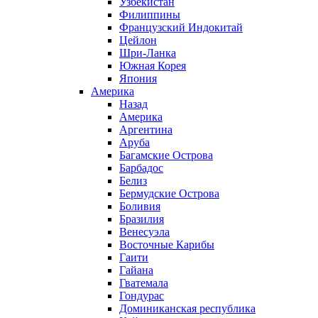
Узбекистан
Филиппины
Французский Индокитай
Цейлон
Шри-Ланка
Южная Корея
Япония
Америка
Назад
Америка
Аргентина
Аруба
Багамские Острова
Барбадос
Белиз
Бермудские Острова
Боливия
Бразилия
Венесуэла
Восточные Карибы
Гаити
Гайана
Гватемала
Гондурас
Доминиканская республика