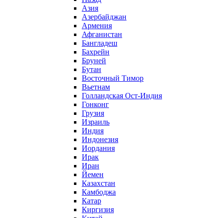
Азия
Азербайджан
Армения
Афганистан
Бангладеш
Бахрейн
Бруней
Бутан
Восточный Тимор
Вьетнам
Голландская Ост-Индия
Гонконг
Грузия
Израиль
Индия
Индонезия
Иордания
Ирак
Иран
Йемен
Казахстан
Камбоджа
Катар
Киргизия