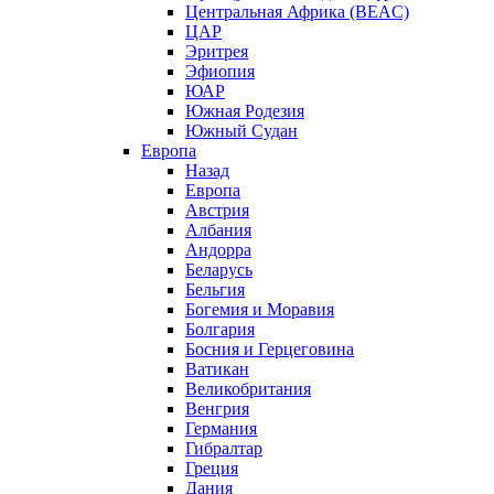
Центральная Африка (BEAC)
ЦАР
Эритрея
Эфиопия
ЮАР
Южная Родезия
Южный Судан
Европа
Назад
Европа
Австрия
Албания
Андорра
Беларусь
Бельгия
Богемия и Моравия
Болгария
Босния и Герцеговина
Ватикан
Великобритания
Венгрия
Германия
Гибралтар
Греция
Дания