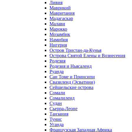
Ливия
Маврикий
Мавритания
Мадагаскар
Малави
Марокко
Мозамбик
Намибия
Нигерия
Остров Тристан-да-Кунья
Острова Святой Елены и Вознесения
Родезия
Родезия и Ньясаленд
Руанда
Сан Томе и Принсипи
Свазиленд (Эсватини)
Сейшельские острова
Сомали
Сомалиленд
Судан
Сьерра-Леоне
Танзания
Тунис
Уганда
Французская Западная Африка