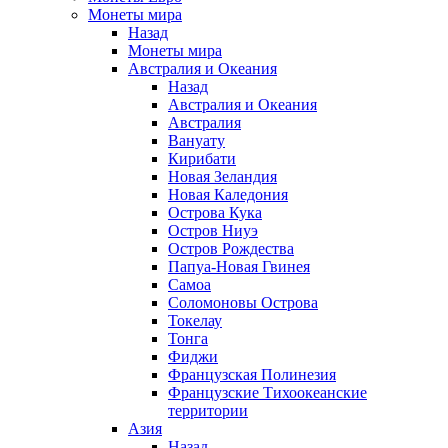
Монеты мира
Назад
Монеты мира
Австралия и Океания
Назад
Австралия и Океания
Австралия
Вануату
Кирибати
Новая Зеландия
Новая Каледония
Острова Кука
Остров Ниуэ
Остров Рождества
Папуа-Новая Гвинея
Самоа
Соломоновы Острова
Токелау
Тонга
Фиджи
Французская Полинезия
Французские Тихоокеанские
территории
Азия
Назад