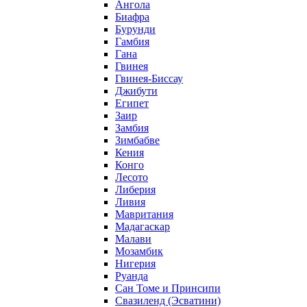
Ангола
Биафра
Бурунди
Гамбия
Гана
Гвинея
Гвинея-Биссау
Джибути
Египет
Заир
Замбия
Зимбабве
Кения
Конго
Лесото
Либерия
Ливия
Мавритания
Мадагаскар
Малави
Мозамбик
Нигерия
Руанда
Сан Томе и Принсипи
Свазиленд (Эсватини)