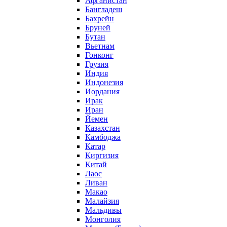
Афганистан
Бангладеш
Бахрейн
Бруней
Бутан
Вьетнам
Гонконг
Грузия
Индия
Индонезия
Иордания
Ирак
Иран
Йемен
Казахстан
Камбоджа
Катар
Киргизия
Китай
Лаос
Ливан
Макао
Малайзия
Мальдивы
Монголия