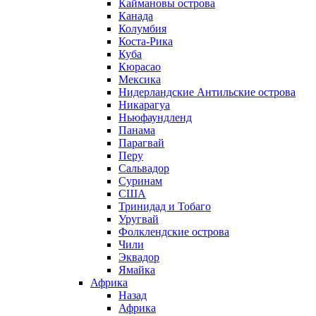
Каймановы острова
Канада
Колумбия
Коста-Рика
Куба
Кюрасао
Мексика
Нидерландские Антильские острова
Никарагуа
Ньюфаундленд
Панама
Парагвай
Перу
Сальвадор
Суринам
США
Тринидад и Тобаго
Уругвай
Фолклендские острова
Чили
Эквадор
Ямайка
Африка
Назад
Африка