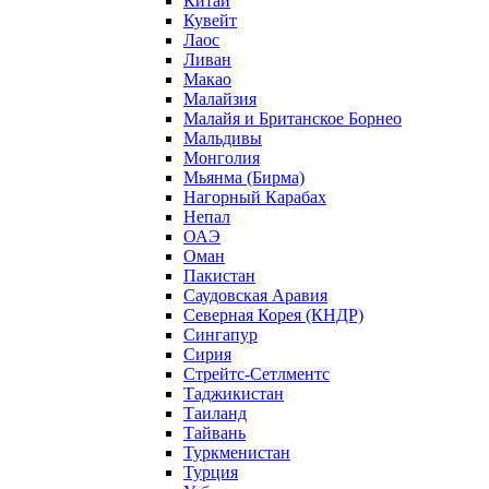
Китай
Кувейт
Лаос
Ливан
Макао
Малайзия
Малайя и Британское Борнео
Мальдивы
Монголия
Мьянма (Бирма)
Нагорный Карабах
Непал
ОАЭ
Оман
Пакистан
Саудовская Аравия
Северная Корея (КНДР)
Сингапур
Сирия
Стрейтс-Сетлментс
Таджикистан
Таиланд
Тайвань
Туркменистан
Турция