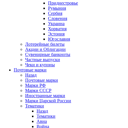
Приднестровье
Румыния
Сербия
Словения
Украина
Хорватия
Эстония
Югославия
Лотерейные билеты
Акции и Облигации
Сувенирные банкноты
Частные выпуски
Чеки и купоны
Почтовые марки
Назад
Почтовые марки
Марки РФ
Марки СССР
Иностранные марки
Марки Царской России
Тематики
Назад
Тематики
Авиа
Война