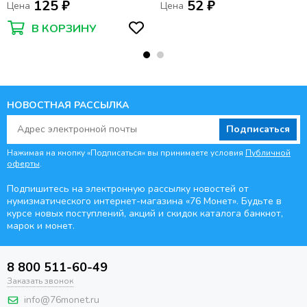
125 ₽
52 ₽
Цена
Цена
В КОРЗИНУ
НОВОСТНАЯ РАССЫЛКА
Подписаться
Нажимая на кнопку «Подписаться» вы принимаете условия
Публичной
оферты
.
Подпишитесь на электронную рассылку новостей от
нумизматического интернет-магазина
«76 Монет». Будьте
в
курсе новых поступлений, акций и скидок каталога банкнот,
марок и монет.
8 800 511-60-49
Заказать звонок
info@76monet.ru