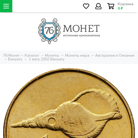
Корзина
0 ₽
76 Монет
Каталог
Монеты
Монеты мира
Австралия и Океания
Вануату
1 вату 2002 Вануату