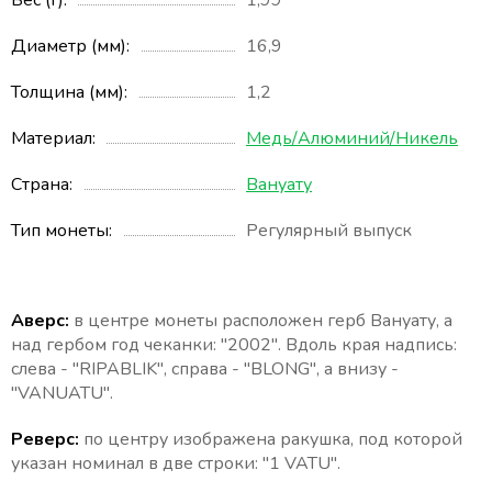
Вес (г)
1,99
Диаметр (мм)
16,9
Толщина (мм)
1,2
Материал
Медь/Алюминий/Никель
Страна
Вануату
Тип монеты
Регулярный выпуск
Аверс:
в центре монеты расположен герб Вануату, а
над гербом год чеканки: "2002". Вдоль края надпись:
слева - "RIPABLIK", справа - "BLONG", а внизу -
"VANUATU".
Реверс:
по центру изображена ракушка, под которой
указан номинал в две строки: "1 VATU".