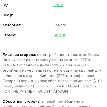
Год
1992
Вес (г)
1
Материал
Бумага
Страна
Гайана
Лицевая сторона:
в центре банкноты логотип Банка
Гайаны, поверх которого указана номинал: "TEN
DOLLARS", подписи должностных лиц и ниже
серийный номер. Справа от него один из крупнейших
водопадов в мире – Кайетюр (226 метров) на реке
Потаро. В верхних углах обозначение номинала: "$10".
Снизу надпись: "THESE NOTES ARE LEGAL TENDER
FOR THE PAYMENT OF ANY AMOUNT".
Оборотная сторона:
в левой части банкноты
изображена сцена добычи бокситов, а в правом