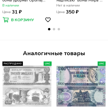
боны (формат Optima)
надписью "Боны Мира"
(200х250 мм)
формат Optima
В наличии
Нет в наличии
31 ₽
350 ₽
Цена
Цена
В КОРЗИНУ
Аналогичные товары
РАСПРОДАНО
UNC
UNC