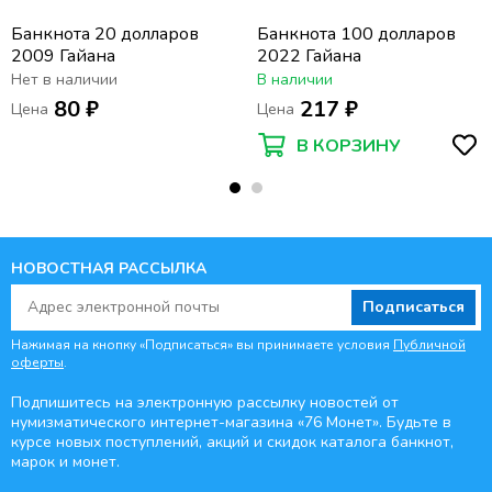
Банкнота 20 долларов
Банкнота 100 долларов
2009 Гайана
2022 Гайана
Нет в наличии
В наличии
80 ₽
217 ₽
Цена
Цена
В КОРЗИНУ
НОВОСТНАЯ РАССЫЛКА
Подписаться
Нажимая на кнопку «Подписаться» вы принимаете условия
Публичной
оферты
.
Подпишитесь на электронную рассылку новостей от
нумизматического интернет-магазина
«76 Монет». Будьте
в
курсе новых поступлений, акций и скидок каталога банкнот,
марок и монет.