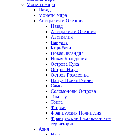
Монеты мира
Назад
Монеты мира
Австралия и Океания
Назад
Австралия и Океания
Австралия
Вануату
Кирибати
Новая Зеландия
Новая Каледония
Острова Кука
Остров Ниуэ
Остров Рождества
Папуа-Новая Гвинея
Самоа
Соломоновы Острова
Токелау
Тонга
Фиджи
Французская Полинезия
Французские Тихоокеанские
территории
Азия
Назад