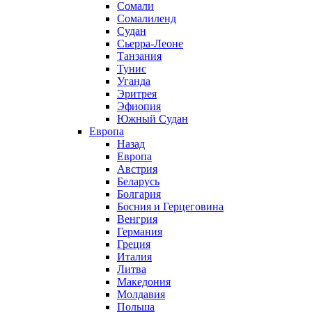
Сомали
Сомалиленд
Судан
Сьерра-Леоне
Танзания
Тунис
Уганда
Эритрея
Эфиопия
Южный Судан
Европа
Назад
Европа
Австрия
Беларусь
Болгария
Босния и Герцеговина
Венгрия
Германия
Греция
Италия
Литва
Македония
Молдавия
Польша