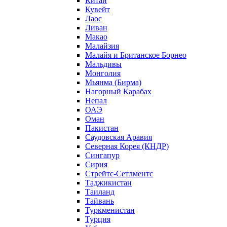
Китай
Кувейт
Лаос
Ливан
Макао
Малайзия
Малайя и Британское Борнео
Мальдивы
Монголия
Мьянма (Бирма)
Нагорный Карабах
Непал
ОАЭ
Оман
Пакистан
Саудовская Аравия
Северная Корея (КНДР)
Сингапур
Сирия
Стрейтс-Сетлментс
Таджикистан
Таиланд
Тайвань
Туркменистан
Турция