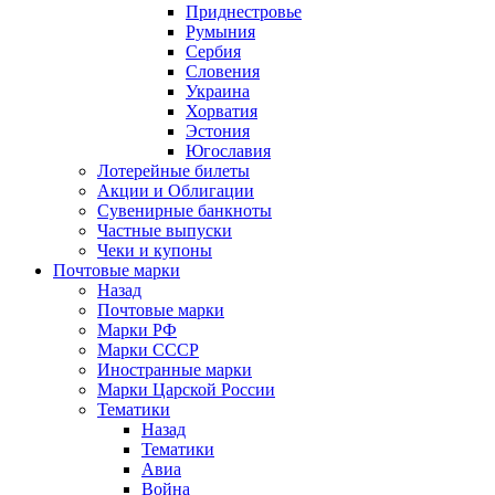
Приднестровье
Румыния
Сербия
Словения
Украина
Хорватия
Эстония
Югославия
Лотерейные билеты
Акции и Облигации
Сувенирные банкноты
Частные выпуски
Чеки и купоны
Почтовые марки
Назад
Почтовые марки
Марки РФ
Марки СССР
Иностранные марки
Марки Царской России
Тематики
Назад
Тематики
Авиа
Война