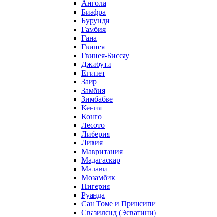
Ангола
Биафра
Бурунди
Гамбия
Гана
Гвинея
Гвинея-Биссау
Джибути
Египет
Заир
Замбия
Зимбабве
Кения
Конго
Лесото
Либерия
Ливия
Мавритания
Мадагаскар
Малави
Мозамбик
Нигерия
Руанда
Сан Томе и Принсипи
Свазиленд (Эсватини)