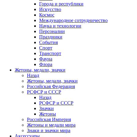
Города и республики
Искусство
Космос
Международное сотрудничество
Наука и технологии
Персоналии
Праздники
События
Спорт
Транспорт
Фауна
Флора
Жетоны, медали, значки
Назад
Жетоны, медали, значки
Российская Федерация
РСФСР и СССР
Назад
РСФСР и СССР
Значки
Жетоны
Российская Империя
Жетоны и медали мира
Знаки и значки мира
Аксессуары