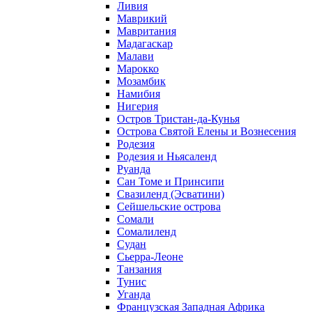
Ливия
Маврикий
Мавритания
Мадагаскар
Малави
Марокко
Мозамбик
Намибия
Нигерия
Остров Тристан-да-Кунья
Острова Святой Елены и Вознесения
Родезия
Родезия и Ньясаленд
Руанда
Сан Томе и Принсипи
Свазиленд (Эсватини)
Сейшельские острова
Сомали
Сомалиленд
Судан
Сьерра-Леоне
Танзания
Тунис
Уганда
Французская Западная Африка