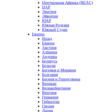
Центральная Африка (BEAC)
ЦАР
Эритрея
Эфиопия
ЮАР
Южная Родезия
Южный Судан
Европа
Назад
Европа
Австрия
Албания
Андорра
Беларусь
Бельгия
Богемия и Моравия
Болгария
Босния и Герцеговина
Ватикан
Великобритания
Венгрия
Германия
Гибралтар
Греция
Дания