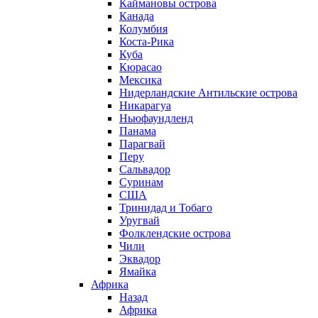
Каймановы острова
Канада
Колумбия
Коста-Рика
Куба
Кюрасао
Мексика
Нидерландские Антильские острова
Никарагуа
Ньюфаундленд
Панама
Парагвай
Перу
Сальвадор
Суринам
США
Тринидад и Тобаго
Уругвай
Фолклендские острова
Чили
Эквадор
Ямайка
Африка
Назад
Африка