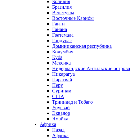
Боливия
Бразилия
Венесуэла
Восточные Карибы
Гаити
Гайана
Гватемала
Гондурас
Доминиканская республика
Колумбия
Куба
Мексика
Нидерландские Антильские острова
Никарагуа
Парагвай
Перу
Суринам
США
Тринидад и Тобаго
Уругвай
Эквадор
Ямайка
Африка
Назад
Африка