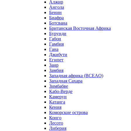
Алжир
Ангола
Бенин
Биафра
Ботсвана
Британская Восточная Африка
Бурунди
Габон
Гамбия
Гана
Джибути
Египет
Заир
Замбия
Западная африка (BCEAO)
Западная Сахара
Зимбабве
Кабо-Верде
Камерун
Катанга
Кения
Коморские острова
Конго
Лесото
Либерия