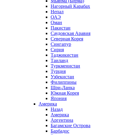
Мьянма (Бирма)
Нагорный Карабах
Непал
ОАЭ
Оман
Пакистан
Саудовская Аравия
Северная Корея
Сингапур
Сирия
Таджикистан
Таиланд
Туркменистан
Турция
Узбекистан
Филиппины
Шри-Ланка
Южная Корея
Япония
Америка
Назад
Америка
Аргентина
Багамские Острова
Барбадос