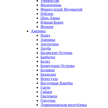
Узбекистан
Филиппины
Французский Индокитай
Цейлон
Шри-Ланка
Южная Корея
Япония
Америка
Назад
Америка
Аргентина
Аруба
Багамские Острова
Барбадос
Белиз
Бермудские Острова
Боливия
Бразилия
Венесуэла
Восточные Карибы
Гаити
Гайана
Гватемала
Гондурас
Доминиканская республика