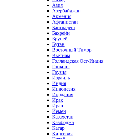
Азия
Азербайджан
Армения
Афганистан
Бангладеш
Бахрейн
Бруней
Бутан
Восточный Тимор
Вьетнам
Голландская Ост-Индия
Гонконг
Грузия
Израиль
Индия
Индонезия
Иордания
Ирак
Иран
Йемен
Казахстан
Камбоджа
Катар
Киргизия