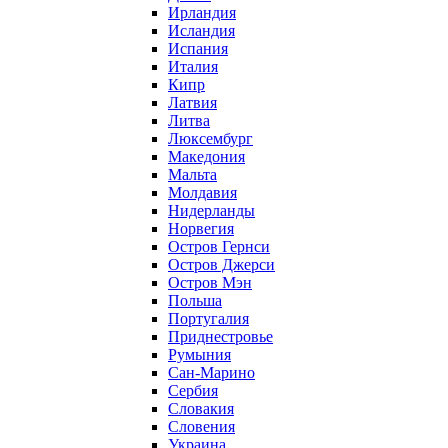
Ирландия
Исландия
Испания
Италия
Кипр
Латвия
Литва
Люксембург
Македония
Мальта
Молдавия
Нидерланды
Норвегия
Остров Гернси
Остров Джерси
Остров Мэн
Польша
Португалия
Приднестровье
Румыния
Сан-Марино
Сербия
Словакия
Словения
Украина