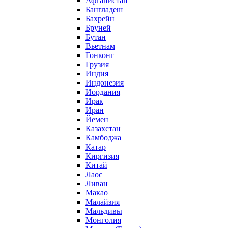
Афганистан
Бангладеш
Бахрейн
Бруней
Бутан
Вьетнам
Гонконг
Грузия
Индия
Индонезия
Иордания
Ирак
Иран
Йемен
Казахстан
Камбоджа
Катар
Киргизия
Китай
Лаос
Ливан
Макао
Малайзия
Мальдивы
Монголия