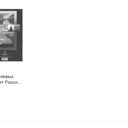
блевых
ет России