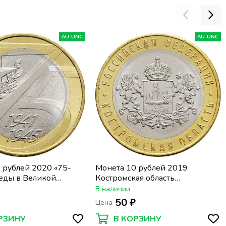
AU-UNC
AU-UNC
 рублей 2020 «75-
Монета 10 рублей 2019
еды в Великой
Костромская область
нной войне 1941–
(Российская Федерация)
В наличии
₽
50 ₽
Цена
РЗИНУ
В КОРЗИНУ