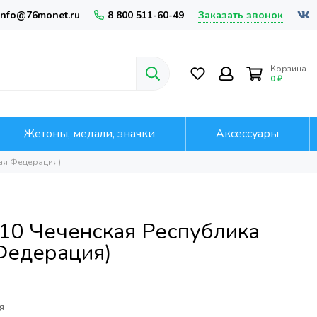
Заказать звонок
info@76monet.ru
8 800 511-60-49
Корзина
0 ₽
Жетоны, медали, значки
Аксессуары
кая Федерация)
10 Чеченская Республика
Федерация)
я