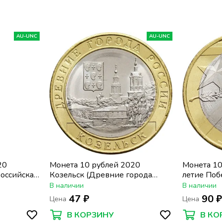
AU-UNC
AU-UNC
20
Монета 10 рублей 2020
Монета 10
Российская
Козельск (Древние города
летие Поб
России)
Отечестве
В наличии
В наличии
1945 гг»
47 ₽
90 
Цена
Цена
В КОРЗИНУ
В КО