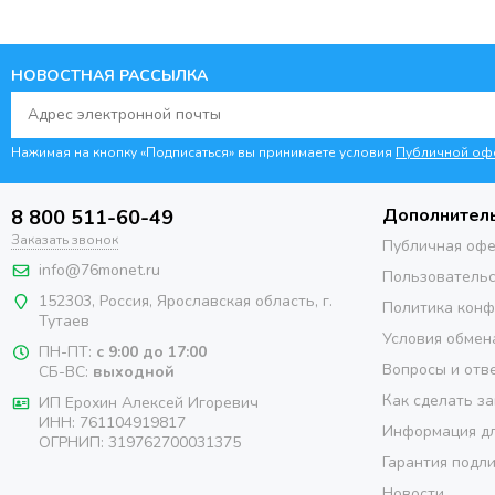
НОВОСТНАЯ РАССЫЛКА
Нажимая на кнопку «Подписаться» вы принимаете условия
Публичной оф
Дополнител
8 800 511-60-49
Заказать звонок
Публичная оф
info@76monet.ru
Пользовательс
152303
,
Россия
,
Ярославская область
, г.
Политика кон
Тутаев
Условия обмен
ПН-ПТ:
с 9:00 до 17:00
Вопросы и отв
СБ-ВС:
выходной
Как сделать за
ИП Ерохин Алексей Игоревич
ИНН: 761104919817
Информация дл
ОГРНИП: 319762700031375
Гарантия подл
Новости