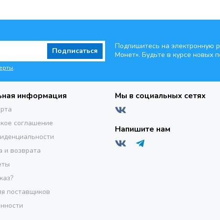
Подпишитесь на электронную р
Подписаться
Монет». Будьте
в курсе новых п
ерты
.
ьная информация
Мы в социальных сетях
ерта
кое соглашение
Напишите нам
фиденциальности
а и возврата
еты
каз?
я поставщиков
инности