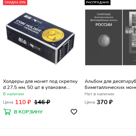
СКИДКА 25%
РАСПРОДАНО
Холдеры для монет под скрепку
Альбом для десятиру
d 27,5 мм, 50 шт в упаковке
биметаллических мон
PCCB
2000-2022 (2 двора)
В наличии
Нет в наличии
110 ₽
146 ₽
370 ₽
Цена
Цена
В КОРЗИНУ