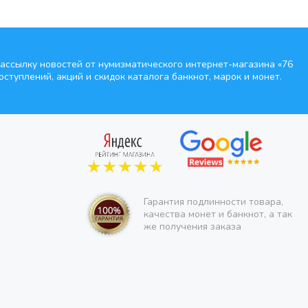
ассылку новостей от нумизматического интернет-магазина
«76
оступлений, акций и скидок каталога банкнот, марок и монет.
Гарантия подлинности товара,
качества монет и банкнот, а так
же получения заказа