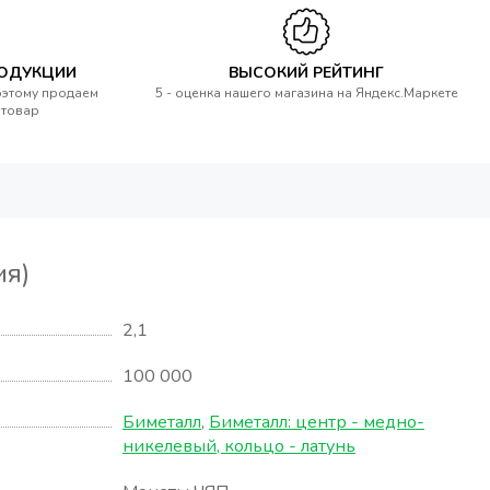
РОДУКЦИИ
ВЫСОКИЙ РЕЙТИНГ
оэтому продаем
5 - оценка нашего магазина на Яндекс.Маркете
 товар
ия)
2,1
100 000
Биметалл
,
Биметалл: центр - медно-
никелевый, кольцо - латунь