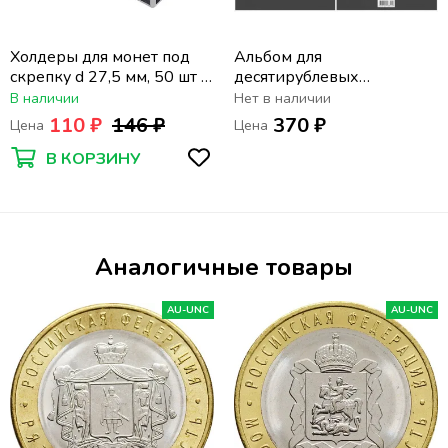
Холдеры для монет под
Альбом для
скрепку d 27,5 мм, 50 шт в
десятирублевых
упаковке PCCB
биметаллических монет
В наличии
Нет в наличии
России 2000-2022 (2
110 ₽
146 ₽
370 ₽
Цена
Цена
двора)
В КОРЗИНУ
Аналогичные товары
AU-UNC
AU-UNC