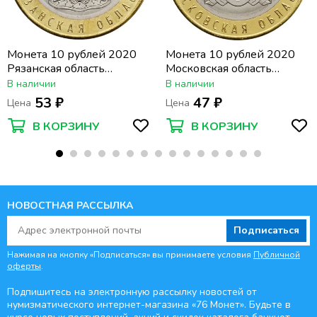
Монета 10 рублей 2020
Монета 10 рублей 2020
Рязанская область
Московская область
(Российская Федерация)
(Российская Федерация)
В наличии
В наличии
53 ₽
47 ₽
Цена
Цена
В КОРЗИНУ
В КОРЗИНУ
НОВОСТНАЯ РАССЫЛКА
Подписаться
Нажимая на кнопку «Подписаться» вы принимаете условия
Публичной
оферты
.
Подпишитесь на электронную рассылку новостей от
нумизматического интернет-магазина
«76 Монет». Будьте
в