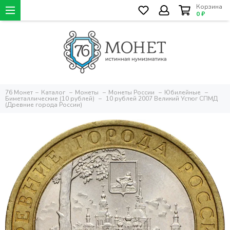
Корзина
0 ₽
76 Монет
Каталог
Монеты
Монеты России
Юбилейные
Биметаллические (10 рублей)
10 рублей 2007 Великий Устюг СПМД
(Древние города России)