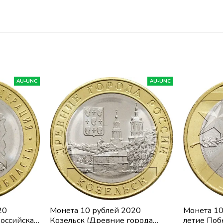
AU-UNC
AU-UNC
20
Монета 10 рублей 2020
Монета 10
Российская
Козельск (Древние города
летие Поб