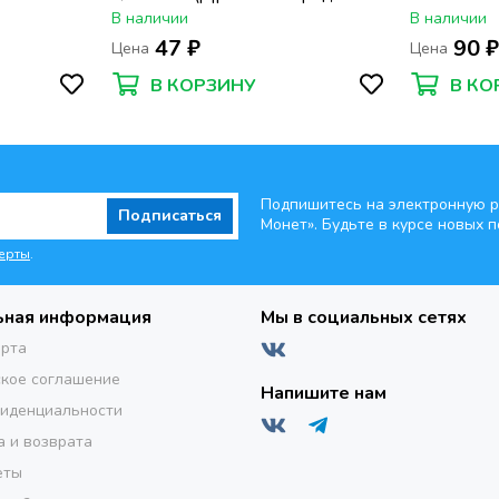
России)
Отечестве
В наличии
В наличии
1945 гг»
47 ₽
90 
Цена
Цена
В КОРЗИНУ
В КО
Подпишитесь на электронную р
Подписаться
Монет». Будьте
в курсе новых п
ерты
.
ьная информация
Мы в социальных сетях
ерта
кое соглашение
Напишите нам
фиденциальности
а и возврата
еты