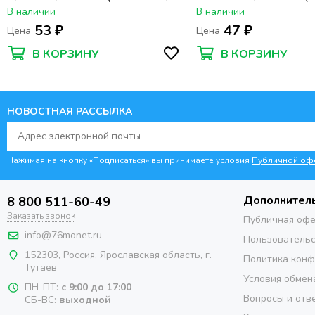
Федерация)
Федерация)
В наличии
В наличии
53 ₽
47 ₽
Цена
Цена
В КОРЗИНУ
В КОРЗИНУ
НОВОСТНАЯ РАССЫЛКА
Нажимая на кнопку «Подписаться» вы принимаете условия
Публичной оф
Дополнител
8 800 511-60-49
Заказать звонок
Публичная оф
info@76monet.ru
Пользовательс
152303
,
Россия
,
Ярославская область
, г.
Политика кон
Тутаев
Условия обмен
ПН-ПТ:
с 9:00 до 17:00
Вопросы и отв
СБ-ВС:
выходной