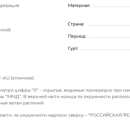
едерация
Материал
Страна
кий)
Период
Гурт
-AU (отличное).
Внутри цифры "0" - скрытые, видимые поочередно при из
ра: "ММД". В верхней части кольца по окружности распол
ные ветви растений.
бласти, по окружности надписи: сверху – "РОССИЙСКАЯ