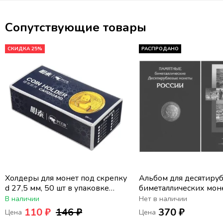
Сопутствующие товары
СКИДКА 25%
РАСПРОДАНО
Холдеры для монет под скрепку
Альбом для десятиру
d 27,5 мм, 50 шт в упаковке
биметаллических мон
PCCB
2000-2022 (2 двора)
В наличии
Нет в наличии
110 ₽
146 ₽
370 ₽
Цена
Цена