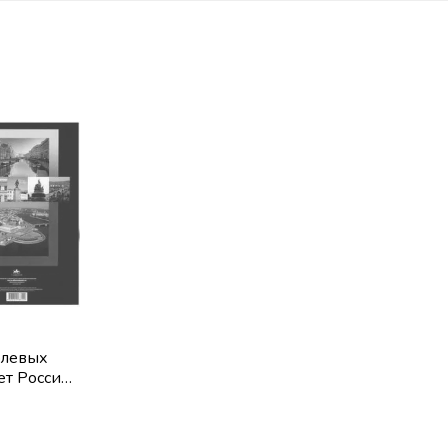
блевых
ет России