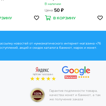
нной войне 1941–
(Российская Федерация)
В наличии
₽
50 ₽
Цена
РЗИНУ
В КОРЗИНУ
ассылку новостей от нумизматического интернет-магазина
«76
оступлений, акций и скидок каталога банкнот, марок и монет.
Гарантия подлинности товара,
качества монет и банкнот, а так
же получения заказа