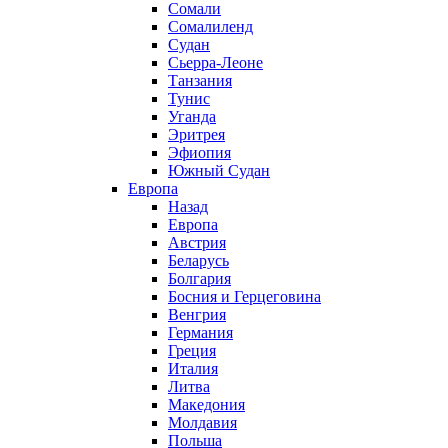
Сомали
Сомалиленд
Судан
Сьерра-Леоне
Танзания
Тунис
Уганда
Эритрея
Эфиопия
Южный Судан
Европа
Назад
Европа
Австрия
Беларусь
Болгария
Босния и Герцеговина
Венгрия
Германия
Греция
Италия
Литва
Македония
Молдавия
Польша