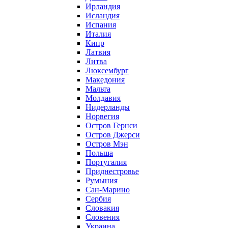
Ирландия
Исландия
Испания
Италия
Кипр
Латвия
Литва
Люксембург
Македония
Мальта
Молдавия
Нидерланды
Норвегия
Остров Гернси
Остров Джерси
Остров Мэн
Польша
Португалия
Приднестровье
Румыния
Сан-Марино
Сербия
Словакия
Словения
Украина