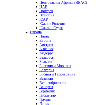
Центральная Африка (BEAC)
ЦАР
Эритрея
Эфиопия
ЮАР
Южная Родезия
Южный Судан
Европа
Назад
Европа
Австрия
Албания
Андорра
Беларусь
Бельгия
Богемия и Моравия
Болгария
Босния и Герцеговина
Ватикан
Великобритания
Венгрия
Германия
Гибралтар
Греция
Дания