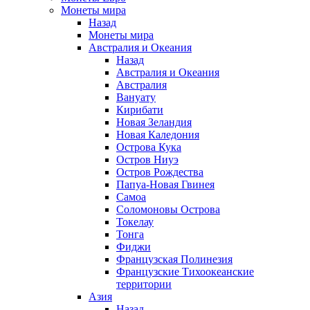
Монеты мира
Назад
Монеты мира
Австралия и Океания
Назад
Австралия и Океания
Австралия
Вануату
Кирибати
Новая Зеландия
Новая Каледония
Острова Кука
Остров Ниуэ
Остров Рождества
Папуа-Новая Гвинея
Самоа
Соломоновы Острова
Токелау
Тонга
Фиджи
Французская Полинезия
Французские Тихоокеанские
территории
Азия
Назад