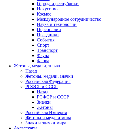
Города и республики
Искусство
Космос
Международное сотрудничество
Наука и технологии
Персоналии
Праздники
События
Спорт
Транспорт
Фауна
Флора
Жетоны, медали, значки
Назад
Жетоны, медали, значки
Российская Федерация
РСФСР и СССР
Назад
РСФСР и СССР
Значки
Жетоны
Российская Империя
Жетоны и медали мира
Знаки и значки мира
Аксессуары