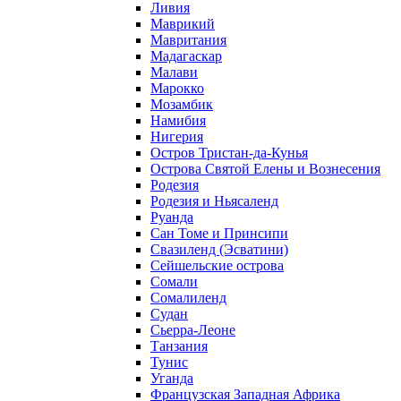
Ливия
Маврикий
Мавритания
Мадагаскар
Малави
Марокко
Мозамбик
Намибия
Нигерия
Остров Тристан-да-Кунья
Острова Святой Елены и Вознесения
Родезия
Родезия и Ньясаленд
Руанда
Сан Томе и Принсипи
Свазиленд (Эсватини)
Сейшельские острова
Сомали
Сомалиленд
Судан
Сьерра-Леоне
Танзания
Тунис
Уганда
Французская Западная Африка