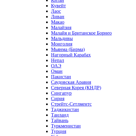
Китай
Кувейт
Лаос
Ливан
Макао
Малайзия
Малайя и Британское Борнео
Мальдивы
Монголия
Мьянма (Бирма)
Нагорный Карабах
Непал
ОАЭ
Оман
Пакистан
Саудовская Аравия
Северная Корея (КНДР)
Сингапур
Сирия
Стрейтс-Сетлментс
Таджикистан
Таиланд
Тайвань
Туркменистан
Турция