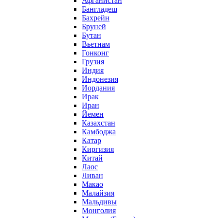
Афганистан
Бангладеш
Бахрейн
Бруней
Бутан
Вьетнам
Гонконг
Грузия
Индия
Индонезия
Иордания
Ирак
Иран
Йемен
Казахстан
Камбоджа
Катар
Киргизия
Китай
Лаос
Ливан
Макао
Малайзия
Мальдивы
Монголия