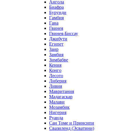
Ангола
Биафра
Бурунди
Гамбия
Гана
Гвинея
Гвинея-Биссау
Джибути
Египет
Заир
Замбия
Зимбабве
Кения
Конго
Лесото
Либерия
Ливия
Мавритания
Мадагаскар
Малави
Мозамбик
Нигерия
Руанда
Сан Томе и Принсипи
Свазиленд (Эсватини)