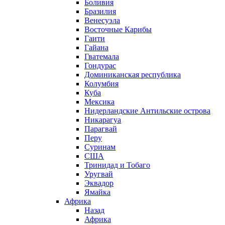
Боливия
Бразилия
Венесуэла
Восточные Карибы
Гаити
Гайана
Гватемала
Гондурас
Доминиканская республика
Колумбия
Куба
Мексика
Нидерландские Антильские острова
Никарагуа
Парагвай
Перу
Суринам
США
Тринидад и Тобаго
Уругвай
Эквадор
Ямайка
Африка
Назад
Африка