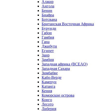
Алжир
Ангола
Бенин
Биафра
Ботсвана
Британская Восточная Африка
Бурунди
Габон
Гамбия
Гана
Джибути
Египет
Заир
Замбия
Западная африка (BCEAO)
Западная Сахара
Зимбабве
Кабо-Верде
Камерун
Катанга
Кения
Коморские острова
Конго
Лесото
Либерия