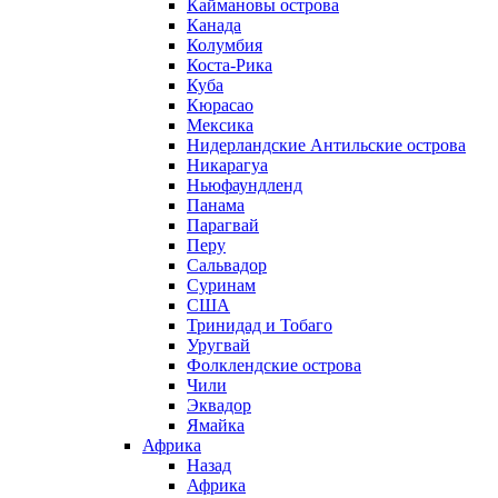
Каймановы острова
Канада
Колумбия
Коста-Рика
Куба
Кюрасао
Мексика
Нидерландские Антильские острова
Никарагуа
Ньюфаундленд
Панама
Парагвай
Перу
Сальвадор
Суринам
США
Тринидад и Тобаго
Уругвай
Фолклендские острова
Чили
Эквадор
Ямайка
Африка
Назад
Африка