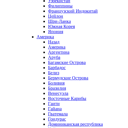
Узбекистан
Филиппины
Французский Индокитай
Цейлон
Шри-Ланка
Южная Корея
Япония
Америка
Назад
Америка
Аргентина
Аруба
Багамские Острова
Барбадос
Белиз
Бермудские Острова
Боливия
Бразилия
Венесуэла
Восточные Карибы
Гаити
Гайана
Гватемала
Гондурас
Доминиканская республика