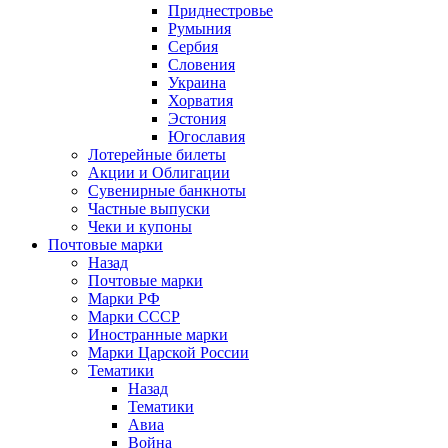
Приднестровье
Румыния
Сербия
Словения
Украина
Хорватия
Эстония
Югославия
Лотерейные билеты
Акции и Облигации
Сувенирные банкноты
Частные выпуски
Чеки и купоны
Почтовые марки
Назад
Почтовые марки
Марки РФ
Марки СССР
Иностранные марки
Марки Царской России
Тематики
Назад
Тематики
Авиа
Война