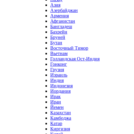
Азия
Азербайджан
Армения
Афганистан
Бангладеш
Бахрейн
Бруней
Бутан
Восточный Тимор
Вьетнам
Голландская Ост-Индия
Гонконг
Грузия
Израиль
Индия
Индонезия
Иордания
Ирак
Иран
Йемен
Казахстан
Камбоджа
Катар
Киргизия