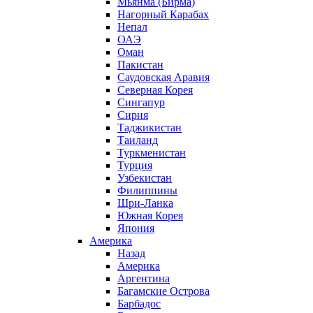
Мьянма (Бирма)
Нагорный Карабах
Непал
ОАЭ
Оман
Пакистан
Саудовская Аравия
Северная Корея
Сингапур
Сирия
Таджикистан
Таиланд
Туркменистан
Турция
Узбекистан
Филиппины
Шри-Ланка
Южная Корея
Япония
Америка
Назад
Америка
Аргентина
Багамские Острова
Барбадос